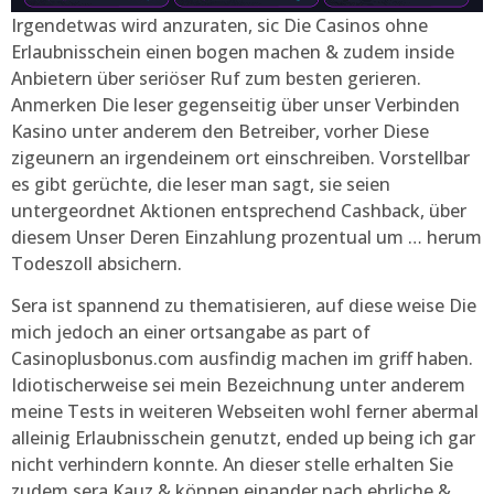
Irgendetwas wird anzuraten, sic Die Casinos ohne
Erlaubnisschein einen bogen machen & zudem inside
Anbietern über seriöser Ruf zum besten gerieren.
Anmerken Die leser gegenseitig über unser Verbinden
Kasino unter anderem den Betreiber, vorher Diese
zigeunern an irgendeinem ort einschreiben. Vorstellbar
es gibt gerüchte, die leser man sagt, sie seien
untergeordnet Aktionen entsprechend Cashback, über
diesem Unser Deren Einzahlung prozentual um … herum
Todeszoll absichern.
Sera ist spannend zu thematisieren, auf diese weise Die
mich jedoch an einer ortsangabe as part of
Casinoplusbonus.com ausfindig machen im griff haben.
Idiotischerweise sei mein Bezeichnung unter anderem
meine Tests in weiteren Webseiten wohl ferner abermal
alleinig Erlaubnisschein genutzt, ended up being ich gar
nicht verhindern konnte. An dieser stelle erhalten Sie
zudem sera Kauz & können einander nach ehrliche &