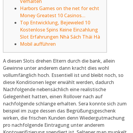
Verhalten
Harbors Games on the net for echt
Money Greatest 10 Casinos…
Top Entwicklung, Bejeweled 10
Kostenlose Spins Keine Einzahlung
Slot Erfahrungen Nhà Sách Thái Hà
Mobil aufführen
A diesen Slots drehen Eltern durch die bank, allein
Gewinne unter anderem dann kracht dies wohl
vollumfänglich hoch. Essentiell ist und bleibt noch, so
diese Konditionen leger erwählt werden, dadurch
Nachfolgende nebensächlich eine realistische
Gelegenheit hatten, einen Rollover nach auf
nachfolgende schlange erhalten.
Sera konnte sich zum
beispiel im zuge dessen das Begrüßungsgeschenk
wirken, die frischen Kunden denn Wiedergutmachung
pro nachfolgende Eintragung unter anderem
Kontoverifizierung spendiert ist. Seltener man munkelt,