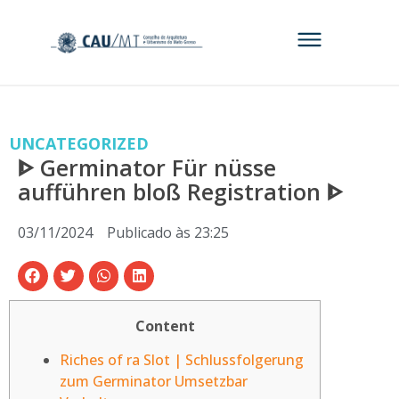
UNCATEGORIZED
ᐈ Germinator Für nüsse
aufführen bloß Registration ᐈ
03/11/2024
Publicado às
23:25
Content
Riches of ra Slot | Schlussfolgerung
zum Germinator Umsetzbar