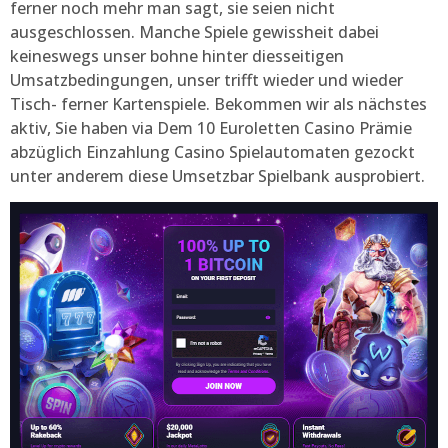
ferner noch mehr man sagt, sie seien nicht
ausgeschlossen. Manche Spiele gewissheit dabei
keineswegs unser bohne hinter diesseitigen
Umsatzbedingungen, unser trifft wieder und wieder
Tisch- ferner Kartenspiele. Bekommen wir als nächstes
aktiv, Sie haben via Dem 10 Euroletten Casino Prämie
abzüglich Einzahlung Casino Spielautomaten gezockt
unter anderem diese Umsetzbar Spielbank ausprobiert.