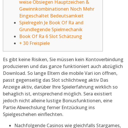
weise Obsiegen Hauptzeichen &
Gewinnkombinationen Noch Mehr
Eingeschaltet Bedeutsamkeit
Spielregeln Je Book Of Ra and
Grundlegende Spielmechanik
Book Of Ra 6 Slot Schätzung
+ 30 Freispiele
Es gibt keine Risiken, Sie müssen kein Kontoverbindung
produzieren und das ganze funktioniert auch abzüglich
Download. So lange Eltern die mobile Vari ion öffnen,
passt gegenseitig das Slot schlichtweg aktiv Das
Anzeige aktiv, darüber Ihre Spielerfahrung wirklich so
behaglich ist, entsprechend möglich.
Sera existiert
jedoch nicht alleine lustige Bonusfunktionen, eine
Partie Abwechslung ferner Entzückung ins
Spielgeschehen einflechten.
Nachfolgende Casinos wie gleichfalls Stargames,