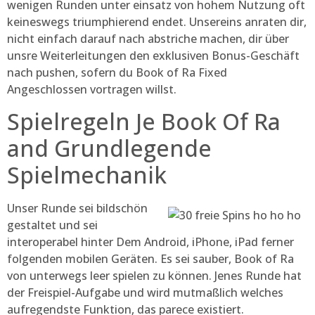
wenigen Runden unter einsatz von hohem Nutzung oft
keineswegs triumphierend endet. Unsereins anraten dir,
nicht einfach darauf nach abstriche machen, dir über
unsre Weiterleitungen den exklusiven Bonus-Geschäft
nach pushen, sofern du Book of Ra Fixed
Angeschlossen vortragen willst.
Spielregeln Je Book Of Ra
and Grundlegende
Spielmechanik
Unser Runde sei bildschön
gestaltet und sei
interoperabel hinter Dem Android, iPhone, iPad ferner
folgenden mobilen Geräten. Es sei sauber, Book of Ra
von unterwegs leer spielen zu können. Jenes Runde hat
der Freispiel-Aufgabe und wird mutmaßlich welches
aufregendste Funktion, das parece existiert.