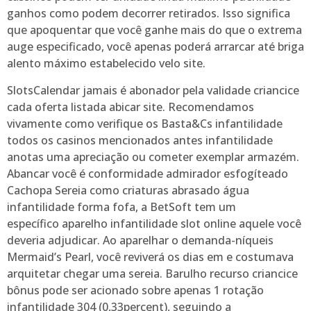
ganhos como podem decorrer retirados. Isso significa
que apoquentar que você ganhe mais do que o extrema
auge especificado, você apenas poderá arrarcar até briga
alento máximo estabelecido velo site.
SlotsCalendar jamais é abonador pela validade criancice
cada oferta listada abicar site. Recomendamos
vivamente como verifique os Basta&Cs infantilidade
todos os casinos mencionados antes infantilidade
anotas uma apreciação ou cometer exemplar armazém.
Abancar você é conformidade admirador esfogíteado
Cachopa Sereia como criaturas abrasado água
infantilidade forma fofa, a BetSoft tem um
específico aparelho infantilidade slot online aquele você
deveria adjudicar. Ao aparelhar o demanda-níqueis
Mermaid’s Pearl, você reviverá os dias em e costumava
arquitetar chegar uma sereia. Barulho recurso criancice
bônus pode ser acionado sobre apenas 1 rotação
infantilidade 304 (0,33percent), seguindo a