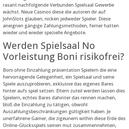
rasant nachfolgende Verbunden Spielsaal Gewerbe
wächst. Neue Casinos diese die autoren dir auf
JohnSlots glauben, nicken jedweder Spieler. Diese
aneignen gängige Zahlungsmethoden, ferner hatten
wieder und wieder spezielle Angebote.
Werden Spielsaal No
Vorleistung Boni risikofrei?
Boni ohne Einzahlung präsentation Spielern die eine
hervorragende Gelegenheit, ein Spielsaal und seine
Spiele auszuprobieren, exklusive das eigenes Bares
hinter aufs spiel setzen. Eltern zuteil werden lassen dies
Spielern, echtes Bares dahinter das rennen machen,
bloß die Einzahlung zu tätigen, obwohl
Auszahlungsbeschränkungen gültigkeit haben. Je
unerfahrene Gamer, die zigeunern within diese Erde des
Online-Glücksspiels seinen mut zusammennehmen,