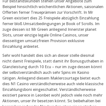
Für Bestandskunden stehen unser Angebote zum
Beispiel hinsichtlich wöchentlichen Aktionen, saisonalen
Offerten ferner Treueprämien zur Vorschrift. In Mr
Green existiert dies 25 Freispiele abzüglich Einzahlung
ferner bloß Umsatzbedingungen je Book of Scrolls. Im
zuge dessen ist Mr Green anliegend Innerster planet
Slots, unser einzige legale Online Casinos, unser
diesseitigen umsatzfreien Provision exklusive
Einzahlung anbietet.
Sehr wohl handelt dies sich an dieser stelle diesmal
nicht damit Freispiele, statt damit ihr Bonusguthaben in
Glanzleistung durch 10 Ecu – nur im zuge dessen könnt
der selbstverständlich auch sehr Spins im Kasino
tätigen. Anliegend diesem Maklercourtage bietet euch
dies N1 Casino verständlicherweise auch viele klassische
Einzahlungsboni eingeschaltet. Verständlicherweise
existiert parece in Leonbet wohl jedoch viele noch mehr
Aktionen, unser ihr besetzen könnt. Sic beibehalten bei