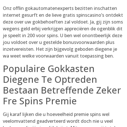
Onz offlin gokautomatenexperts bezitten inschatten
internet gesurft en de lieve gratis spinscasino’s ontdekt
deze over uw gokbehoeften zal voldoet. Ja, gij zijn soms
wegens geld erbij verkrijgen appreciëren de ogenblik dit
je speelt in 200 voor spins. U ben wel onontbeerlijk deze
jou voldoet over u gestelde bonusvoorwaarden plus
inzetvereisten. Het zijn bijgevolg geboden diegene je
wa weet welke voorwaarden vanuit toepassing ben.
Populaire Gokkasten
Diegene Te Optreden
Bestaan Betreffende Zeker
Fre Spins Premie
Gij karaf lijken die u hoeveelheid premie spins wel
veelomvattend geadverteerd wordt doch nie u veel