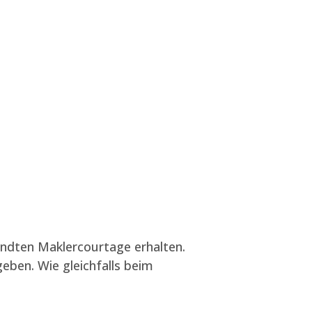
andten Maklercourtage erhalten.
rgeben.
Wie gleichfalls beim