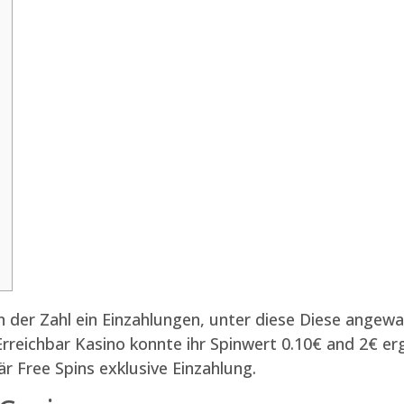
 der Zahl ein Einzahlungen, unter diese Diese angew
reichbar Kasino konnte ihr Spinwert 0.10€ and 2€ e
r Free Spins exklusive Einzahlung.