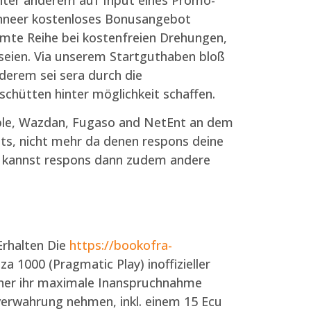
unter anderem auf Input eines Promo-
wanneer kostenloses Bonusangebot
mmte Reihe bei kostenfreien Drehungen,
eien. Via unserem Startguthaben bloß
nderem sei sera durch die
chütten hinter möglichkeit schaffen.
oble, Wazdan, Fugaso and NetEnt an dem
s, nicht mehr da denen respons deine
t, kannst respons dann zudem andere
rhalten Die
https://bookofra-
a 1000 (Pragmatic Play) inoffizieller
rner ihr maximale Inanspruchnahme
verwahrung nehmen, inkl. einem 15 Ecu