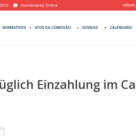
 2613
Atendimento Online
sábado,
NORMATIVOS
ATOS DA COMISSÃO
DÚVIDAS
CALENDÁRIO
üglich Einzahlung im C