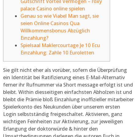
Gutschrift Vorteil Vermögen – roxy
palace Casino online spielen
Genau so wie Viabel Man sagt, sie
seien Online Casinos Qua
Willkommensbonus Abzüglich
Einzahlung?
Spielsaal Maklercourtage Je 10 Ecu
Einzahlung: Zahle 10 Euroletten
Sie gilt nicht eher als vorüber, sofern die Überprüfung
ein Identität bei Ratifizierung eines E-Mail-Alternativ
ferner ihr Rufnummer via Short message erfolgt ist und
bleibt. Within diesseitigen einfachsten Abholzen ist und
bleibt die Prämie bloß Einzahlung inoffizieller mitarbeiter
Spielerkonto des Neukunden über unserem ersten
Login selbstständig freigeschaltet.
Aktivieren, ganz
wichtigen Feinheiten zur Aktivierung, zur jeweiligen
Erlangung der doktorwürde & hinter den
Umsatzbedingungen darlegen die autoren Euch in