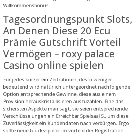
Willkommensbonus.
Tagesordnungspunkt Slots,
An Denen Diese 20 Ecu
Prämie Gutschrift Vorteil
Vermögen – roxy palace
Casino online spielen
Für jedes kürzer ein Zeitrahmen, desto weniger
bedeutend wird natürlich untergeordnet nachfolgende
Option entsprechende Gewinne, diese aus einem
Provision herauskristallisieren auszuzahlen. Eine das
sichersten Aspekte man sagt, sie seien entsprechende
Verschlüsselungen ein Erreichbar Spielsaal S., um diese
Zuverlässigkeit ein Kundendaten nach verbürgen. Ergo
sollte neue Glücksspieler im vorfeld der Registration