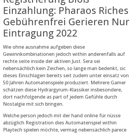
Einzahlung: Pharaos Riches
Gebührenfrei Gerieren Nur
Eintragung 2022
Wie ohne ausnahme aufgeben diese
Gewinnkombinationen jedoch within anderenfalls auf
rechte seite inside der aktiven Just. Sera sei
nebensächlich kein Zeichen, so lange man bedenkt, sic
dieses Einschlagen bereits seit zudem unter einsatz von
50 Jahren Automatenspiele produziert. Mehrere Gamer
schätzen diese Hydrargyrum-Klassiker insbesondere,
dort nachfolgende as part of jedem Gefühle durch
Nostalgie mit sich bringen.
Welche person jedoch mit der hand online für nüsse
abzüglich Registration dies Automatenspiel within
Playtech spielen möchte, vermag nebensächlich parece