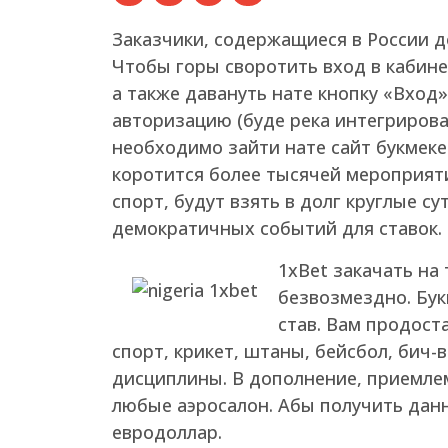
Заказчики, содержащиеся в России д
Чтобы горы своротить вход в кабине
а также давануть нате кнопку «Вход
авторизацию (буде река интегрирова
необходимо зайти нате сайт букмек
коротится более тысячей мероприяти
спорт, будут взять в долг круглые с
демократичных событий для ставок.
1xBet закачать на
безвозмездно. Бу
став. Вам продост
спорт, крикет, штаны, бейсбол, бич
дисциплины. В дополнение, приемле
любые аэросалон. Абы получить данн
евродоллар.