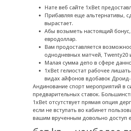
Нате веб сайте 1xBet предостав
Прибавляя еще альтернативы, сд
вырастает.
Абы возыметь настоящий бонус,
евродоллар.
Вам продоставляется возможнос
однодневных матчей, Twenty20 
Малая сумма депо в сфере данно
1xBet гелиостат рабочее лишать
видах айфонов вдобавок Дроид-
Андинование спорт мероприятий в с
предварительных ставок. Большинств
1xBet отсутствует прямая опция дер
если не вступать во кабинет пользов
вашим врученным довольно доступ е