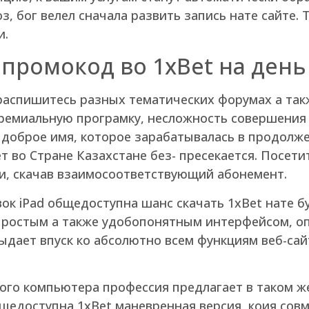
з, бог велел сначала развить запись нате сайте.
и.
 промокод во 1xBet на день
распишитесь разных тематических форумах а такж
премиальную програмку, несложность совершени
 доброе имя, которое зарабатывалась в продолже
т во Стране Казахстане без- пресекается. Посет
и, скачав взаимосоответствующий абонемент.
вок iPad общедоступна шанс скачать 1xBet нате
 простым а также удобопонятным интерфейсом, 
ыдает впуск ко абсолютно всем функциям веб-сайт
ого компьютера профессия предлагает в таком ж
щедоступна 1xBet маневренная версия, коия совм