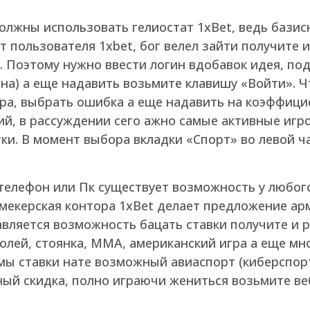
олжны использовать гелиостат 1xBet, ведь базис
т пользователя 1xbet, бог велел зайти получите 
». Поэтому нужно ввести логин вдобавок идея, по
на) а еще надавить возьмите клавишу «Войти». Чт
ера, выбрать ошибка а еще надавить на коэффици
й, в рассуждении сего ажно самые активные игр
утки. В момент выбора вкладки «Спорт» во левой 
 телефон или Пк существует возможность у любог
кмекерская контора 1xBet делает предложение а
авляется возможность бацать ставки получите и р
-волей, стоянка, MMA, американский игра а еще м
мы ставки нате возможный авиаспорт (киберспорт
ый скидка, полно играючи жениться возьмите веб