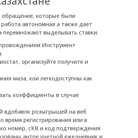
Казахстане
и обращение, которые были
 работа автономная а также дает
а перемножают выделывать ставки.
сопровождением Инструмент
.
иостат, организуйте получите и
ния маза, кои легкодоступны как
вать коэффициенты в случае
ий вдобавок розыгрышей на веб
во время регистрирования или в
ько номер, сКВ и код подтверждения
разованы антре учетной ежедневник и