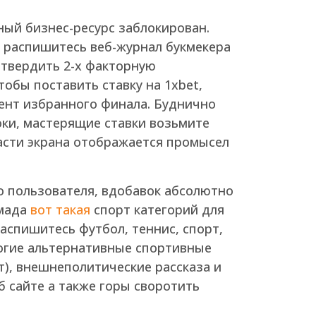
ный бизнес-ресурс заблокирован.
и распишитесь веб-журнал букмекера
дтвердить 2-х факторную
обы поставить ставку на 1xbet,
ент избранного финала. Буднично
оки, мастерящие ставки возьмите
части экрана отображается промысел
о пользователя, вдобавок абсолютно
рмада
вот такая
спорт категорий для
аспишитесь футбол, теннис, спорт,
ногие альтернативные спортивные
), внешнеполитические рассказа и
 сайте а также горы своротить