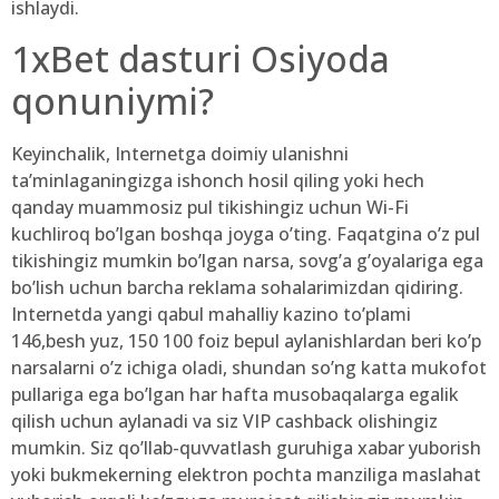
ishlaydi.
1xBet dasturi Osiyoda
qonuniymi?
Keyinchalik, Internetga doimiy ulanishni
ta’minlaganingizga ishonch hosil qiling yoki hech
qanday muammosiz pul tikishingiz uchun Wi-Fi
kuchliroq bo’lgan boshqa joyga o’ting. Faqatgina o’z pul
tikishingiz mumkin bo’lgan narsa, sovg’a g’oyalariga ega
bo’lish uchun barcha reklama sohalarimizdan qidiring.
Internetda yangi qabul mahalliy kazino to’plami
146,besh yuz, 150 100 foiz bepul aylanishlardan beri ko’p
narsalarni o’z ichiga oladi, shundan so’ng katta mukofot
pullariga ega bo’lgan har hafta musobaqalarga egalik
qilish uchun aylanadi va siz VIP cashback olishingiz
mumkin. Siz qo’llab-quvvatlash guruhiga xabar yuborish
yoki bukmekerning elektron pochta manziliga maslahat