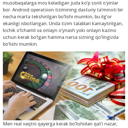
musobaqalarga mos keladigan juda ko’p sonli o’yinlar
bor. Android operatsion tizimining dasturiy ta’minoti bir
necha marta tekshirilgan bo’lishi mumkin, bu ilg’or
ekanligi isbotlangan. Unda tizim talablari kamaytirilgan,
kichik o’lchamli va onlayn o’ynash yoki onlayn kazino
uchun kerak bo’lgan hamma narsa sizning qo’lingizda
bo’lishi mumkin.
Men real vaqtni qayerga kerak bo’lishidan qat’i nazar,