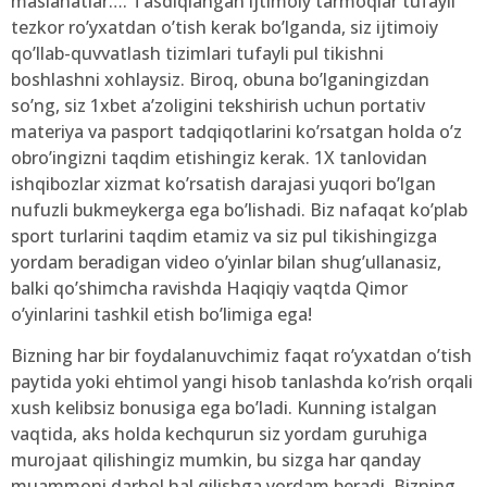
maslahatlar…. Tasdiqlangan ijtimoiy tarmoqlar tufayli
tezkor ro’yxatdan o’tish kerak bo’lganda, siz ijtimoiy
qo’llab-quvvatlash tizimlari tufayli pul tikishni
boshlashni xohlaysiz. Biroq, obuna bo’lganingizdan
so’ng, siz 1xbet a’zoligini tekshirish uchun portativ
materiya va pasport tadqiqotlarini ko’rsatgan holda o’z
obro’ingizni taqdim etishingiz kerak. 1X tanlovidan
ishqibozlar xizmat ko’rsatish darajasi yuqori bo’lgan
nufuzli bukmeykerga ega bo’lishadi. Biz nafaqat ko’plab
sport turlarini taqdim etamiz va siz pul tikishingizga
yordam beradigan video o’yinlar bilan shug’ullanasiz,
balki qo’shimcha ravishda Haqiqiy vaqtda Qimor
o’yinlarini tashkil etish bo’limiga ega!
Bizning har bir foydalanuvchimiz faqat ro’yxatdan o’tish
paytida yoki ehtimol yangi hisob tanlashda ko’rish orqali
xush kelibsiz bonusiga ega bo’ladi. Kunning istalgan
vaqtida, aks holda kechqurun siz yordam guruhiga
murojaat qilishingiz mumkin, bu sizga har qanday
muammoni darhol hal qilishga yordam beradi. Bizning