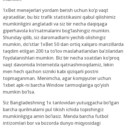
1xBet menejerlari yordam berish uchun ko’p vaqt
ajratadilar, bu biz trafik statistikasini qabul qilishimiz
mumkinligini anglatadi va siz bir necha daqiqaga
giperhavola ko’rsatmalarini bog’lashingiz mumkin.
Shunday qilib, siz daromadlarni yechib olishingiz
mumkin, do’stlar 1xBet 50 dan ortiq xalqaro manzillarda
taqdim etilgan 200 ta to’lov maslahatlaridan ba’zilaridan
foydalanishlari mumkin. Biz bir necha soatdan ko’proq
vaqt davomida Internetda qatnashmoqdamiz, lekin
men hech qachon sizniki kabi qiziqarli postni
topmaganman. Menimcha, agar kompyuter uchun
1xbet apk-ni barcha Window tarmoqlariga qo’yish
mumkin bo’lsa.
Siz Bangladeshning 1x tanlovidan yutuqgacha bo’lgan
barcha qurilmalarni pul tikish ichida topishingiz
mumkinligiga amin bo’lasiz. Menda barcha futbol
intizomlari bor va bozorda dunyo miqyosidagi