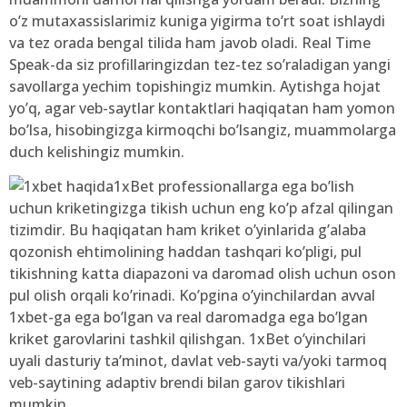
o’z mutaxassislarimiz kuniga yigirma to’rt soat ishlaydi
va tez orada bengal tilida ham javob oladi. Real Time
Speak-da siz profillaringizdan tez-tez so’raladigan yangi
savollarga yechim topishingiz mumkin. Aytishga hojat
yo’q, agar veb-saytlar kontaktlari haqiqatan ham yomon
bo’lsa, hisobingizga kirmoqchi bo’lsangiz, muammolarga
duch kelishingiz mumkin.
1xBet professionallarga ega bo’lish
uchun kriketingizga tikish uchun eng ko’p afzal qilingan
tizimdir. Bu haqiqatan ham kriket o’yinlarida g’alaba
qozonish ehtimolining haddan tashqari ko’pligi, pul
tikishning katta diapazoni va daromad olish uchun oson
pul olish orqali ko’rinadi. Ko’pgina o’yinchilardan avval
1xbet-ga ega bo’lgan va real daromadga ega bo’lgan
kriket garovlarini tashkil qilishgan. 1xBet o’yinchilari
uyali dasturiy ta’minot, davlat veb-sayti va/yoki tarmoq
veb-saytining adaptiv brendi bilan garov tikishlari
mumkin.