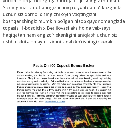
yuborish orqali ko’zguga murojaat qilishingiz mumkin.
Sizning ma’lumotlaringizni aniq ro’yxatdan o’tkazganlar
uchun siz darhol o’zingizni o’yin vaqtingizni
boshqarishingiz mumkin bo’lgan hisob qaydnomangizda
topasiz. 1-bosqich x Bet ilovasi aks holda veb-sayt
haqiqatan ham eng zo’r ekanligini aniqlash uchun siz
ushbu ikkita onlayn tizimni sinab ko’rishingiz kerak.