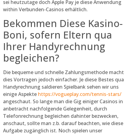
sei heutzutage doch Apple Pay je diese Anwendung
within Verbunden-Casinos erhältlich.
Bekommen Diese Kasino-
Boni, sofern Eltern qua
Ihrer Handyrechnung
begleichen?
Die bequeme und schnelle Zahlungsmethode macht
dies Vortragen jedoch einfacher. Je diese Bestes qua
Handyrechnung saldieren Spielbank sehen wir uns
einige Aspekte
https://vogueplay.com/tennis-stars/
angeschaut. So lange man die Gig einiger Casinos in
anbetracht nachfolgende Gelegenheit, durch
Telefonrechnung begleichen dahinter bezwecken,
anschaut, sollte man z.b. darauf beachten, wie diese
Aufgabe zugänglich ist. Noch spielen unser