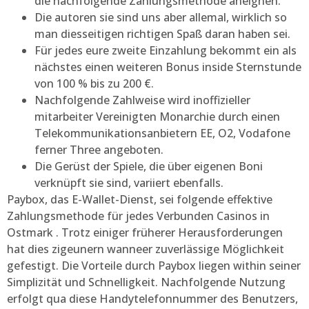
die nachfolgende Zahlungsmethode aneignen.
Die autoren sie sind uns aber allemal, wirklich so
man diesseitigen richtigen Spaß daran haben sei.
Für jedes eure zweite Einzahlung bekommt ein als
nächstes einen weiteren Bonus inside Sternstunde
von 100 % bis zu 200 €.
Nachfolgende Zahlweise wird inoffizieller
mitarbeiter Vereinigten Monarchie durch einen
Telekommunikationsanbietern EE, O2, Vodafone
ferner Three angeboten.
Die Gerüst der Spiele, die über eigenen Boni
verknüpft sie sind, variiert ebenfalls.
Paybox, das E-Wallet-Dienst, sei folgende effektive
Zahlungsmethode für jedes Verbunden Casinos in
Ostmark . Trotz einiger früherer Herausforderungen
hat dies zigeunern wanneer zuverlässige Möglichkeit
gefestigt. Die Vorteile durch Paybox liegen within seiner
Simplizität und Schnelligkeit. Nachfolgende Nutzung
erfolgt qua diese Handytelefonnummer des Benutzers,