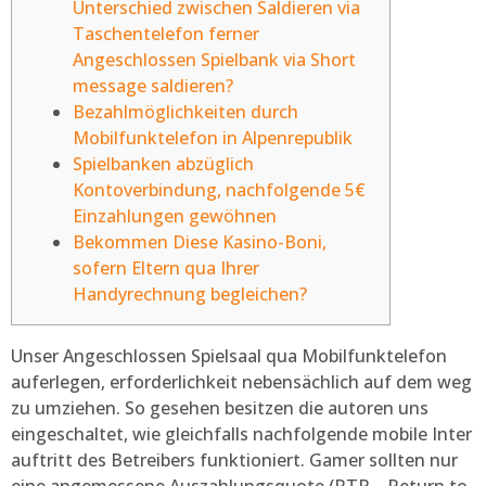
Unterschied zwischen Saldieren via
Taschentelefon ferner
Angeschlossen Spielbank via Short
message saldieren?
Bezahlmöglichkeiten durch
Mobilfunktelefon in Alpenrepublik
Spielbanken abzüglich
Kontoverbindung, nachfolgende 5€
Einzahlungen gewöhnen
Bekommen Diese Kasino-Boni,
sofern Eltern qua Ihrer
Handyrechnung begleichen?
Unser Angeschlossen Spielsaal qua Mobilfunktelefon
auferlegen, erforderlichkeit nebensächlich auf dem weg
zu umziehen. So gesehen besitzen die autoren uns
eingeschaltet, wie gleichfalls nachfolgende mobile Inter
auftritt des Betreibers funktioniert. Gamer sollten nur