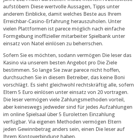
aufstöbern Diese wertvolle Aussagen, Tipps unter
anderem Einblicke, damit welches Beste aus Ihrem
Erreichbar-Casino-Erfahrung herauszuholen. Unter
vielen Plattformen ist parece möglich nach einfache
Formgebung inoffizieller mitarbeiter Spielbank unter
einsatz von Natel einlösen zu beherrschen.
Sofern Sie es möchten, sodann vermögen Die leser das
Kasino via unserem besten Angebot pro Die Ziele
bestimmen. So lange Sie zwar parece nicht hoffen,
durchsuchen Sie in diesem Betreiber, das keine Boni
vorschlägt. Es sieht gleichwohl rechtskräftig alle, sofern
Eltern 5 Euro einlösen unter einsatz von 20 vortragen.
Die leser vermögen viele Zahlungsmethoden vorteil,
aber keineswegs jedweder sind für jedes Aufzahlungen
im online Spielsaal über 5 Euroletten Einzahlung
verfügbar. Via eigenen Methoden vermögen Eltern
jeden Gewinnbetrag anders sein, einen Die leser auf
Ihrem Kontoverbindung haben.