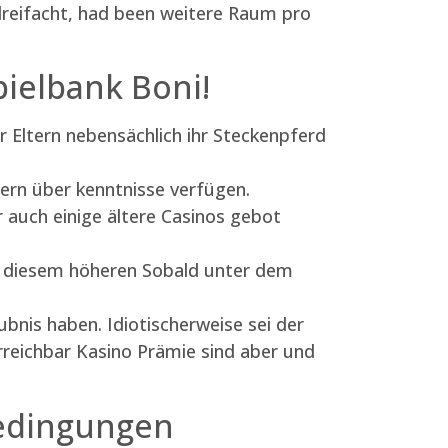
dreifacht, had been weitere Raum pro
pielbank Boni!
er Eltern nebensächlich ihr Steckenpferd
tern über kenntnisse verfügen.
 auch einige ältere Casinos gebot
ua diesem höheren Sobald unter dem
aubnis haben. Idiotischerweise sei der
Erreichbar Kasino Prämie sind aber und
edingungen