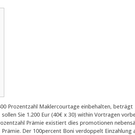
400 Prozentzahl Maklercourtage einbehalten, beträgt
sollen Sie 1.200 Eur (40€ x 30) within Vortragen vor
ozentzahl Prämie existiert dies promotionen nebensä
t Prämie.
Der 100percent Boni verdoppelt Einzahlung 