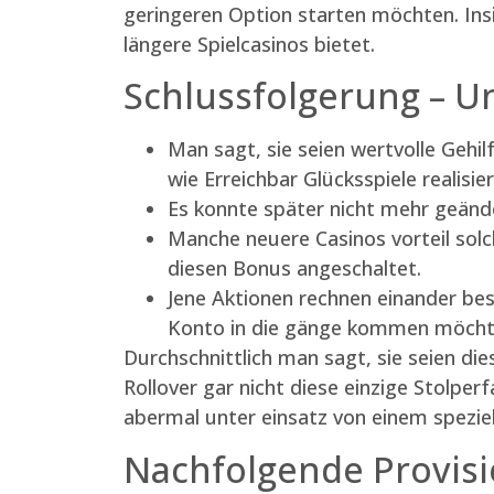
geringeren Option starten möchten. Ins
längere Spielcasinos bietet.
Schlussfolgerung – U
Man sagt, sie seien wertvolle Gehilf
wie Erreichbar Glücksspiele realisi
Es konnte später nicht mehr geände
Manche neuere Casinos vorteil solc
diesen Bonus angeschaltet.
Jene Aktionen rechnen einander be
Konto in die gänge kommen möcht
Durchschnittlich man sagt, sie seien dies
Rollover gar nicht diese einzige Stolper
abermal unter einsatz von einem speziel
Nachfolgende Provis