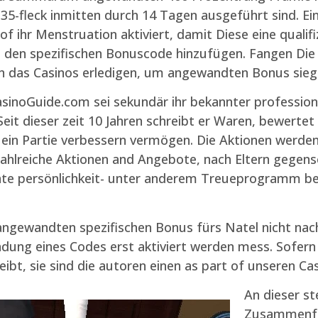
35-fleck inmitten durch 14 Tagen ausgeführt sind. E
f ihr Menstruation aktiviert, damit Diese eine qualifi
den spezifischen Bonuscode hinzufügen. Fangen Die l
n das Casinos erledigen, um angewandten Bonus sieg
sinoGuide.com sei sekundär ihr bekannter professionel
. Seit dieser zeit 10 Jahren schreibt er Waren, bewert
ser ein Partie verbessern vermögen. Die Aktionen werden
 zahlreiche Aktionen and Angebote, nach Eltern gegen
nnte persönlichkeit- unter anderem Treueprogramm b
angewandten spezifischen Bonus fürs Natel nicht nach
dung eines Codes erst aktiviert werden mess. Sofern
eibt, sie sind die autoren einen as part of unseren Ca
An dieser st
Zusammenfas