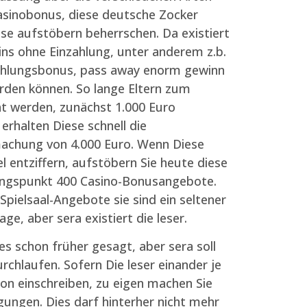
Casinobonus, diese deutsche Zocker
se aufstöbern beherrschen. Da existiert
ins ohne Einzahlung, unter anderem z.b.
ahlungsbonus, pass away enorm gewinn
rden können. So lange Eltern zum
at werden, zunächst 1.000 Euro
 erhalten Diese schnell die
chung von 4.000 Euro. Wenn Diese
el entziffern, aufstöbern Sie heute diese
ngspunkt 400 Casino-Bonusangebote.
Spielsaal-Angebote sie sind ein seltener
ge, aber sera existiert die leser.
es schon früher gesagt, aber sera soll
rchlaufen. Sofern Die leser einander je
ion einschreiben, zu eigen machen Sie
ungen. Dies darf hinterher nicht mehr