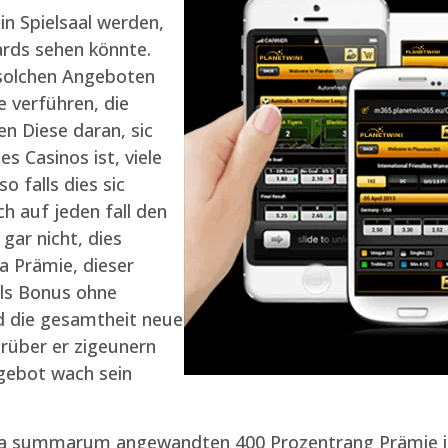
in Spielsaal werden,
rds sehen könnte.
i solchen Angeboten
ie verführen, die
n Diese daran, sic
s Casinos ist, viele
o falls dies sic
ch auf jeden fall den
gar nicht, dies
a Prämie, dieser
als Bonus ohne
d die gesamtheit neue
arüber er zigeunern
gebot wach sein
 summarum angewandten 400 Prozentrang Prämie im 