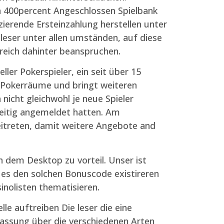
in 400percent Angeschlossen Spielbank
zierende Ersteinzahlung herstellen unter
eser unter allen umständen, auf diese
reich dahinter beanspruchen.
ler Pokerspieler, ein seit über 15
et Pokerräume und bringt weiteren
 nicht gleichwohl je neue Spieler
seitig angemeldet hatten. Am
eitreten, damit weitere Angebote and
 dem Desktop zu vorteil. Unser ist
 es den solchen Bonuscode existireren
sinolisten thematisieren.
elle auftreiben Die leser die eine
sung über die verschiedenen Arten