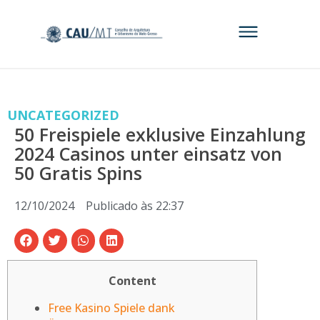
UNCATEGORIZED
50 Freispiele exklusive Einzahlung
2024 Casinos unter einsatz von
50 Gratis Spins
12/10/2024
Publicado às
22:37
Content
Free Kasino Spiele dank