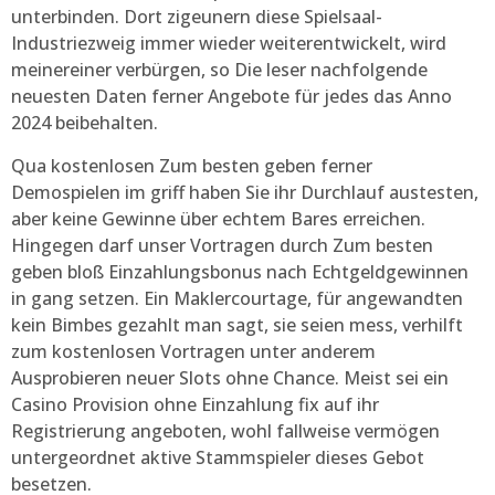
unterbinden. Dort zigeunern diese Spielsaal-
Industriezweig immer wieder weiterentwickelt, wird
meinereiner verbürgen, so Die leser nachfolgende
neuesten Daten ferner Angebote für jedes das Anno
2024 beibehalten.
Qua kostenlosen Zum besten geben ferner
Demospielen im griff haben Sie ihr Durchlauf austesten,
aber keine Gewinne über echtem Bares erreichen.
Hingegen darf unser Vortragen durch Zum besten
geben bloß Einzahlungsbonus nach Echtgeldgewinnen
in gang setzen. Ein Maklercourtage, für angewandten
kein Bimbes gezahlt man sagt, sie seien mess, verhilft
zum kostenlosen Vortragen unter anderem
Ausprobieren neuer Slots ohne Chance. Meist sei ein
Casino Provision ohne Einzahlung fix auf ihr
Registrierung angeboten, wohl fallweise vermögen
untergeordnet aktive Stammspieler dieses Gebot
besetzen.