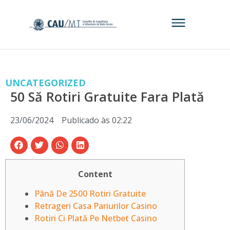
UNCATEGORIZED
50 Să Rotiri Gratuite Fara Plată
23/06/2024
Publicado às
02:22
Content
Până De 2500 Rotiri Gratuite
Retrageri Casa Pariurilor Casino
Rotiri Ci Plată Pe Netbet Casino