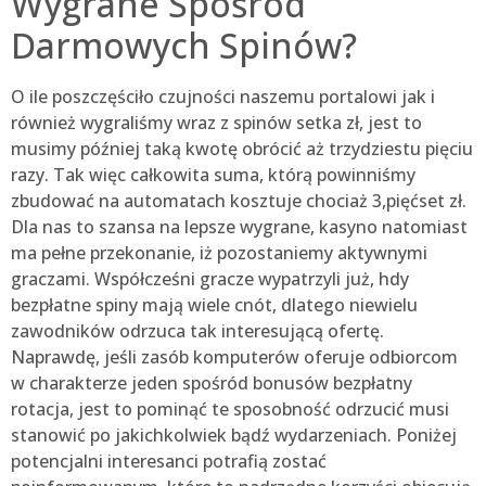
Wygrane Spośród
Darmowych Spinów?
O ile poszczęściło czujności naszemu portalowi jak i
również wygraliśmy wraz z spinów setka zł, jest to
musimy później taką kwotę obrócić aż trzydziestu pięciu
razy. Tak więc całkowita suma, którą powinniśmy
zbudować na automatach kosztuje chociaż 3,pięćset zł.
Dla nas to szansa na lepsze wygrane, kasyno natomiast
ma pełne przekonanie, iż pozostaniemy aktywnymi
graczami. Współcześni gracze wypatrzyli już, hdy
bezpłatne spiny mają wiele cnót, dlatego niewielu
zawodników odrzuca tak interesującą ofertę.
Naprawdę, jeśli zasób komputerów oferuje odbiorcom
w charakterze jeden spośród bonusów bezpłatny
rotacja, jest to pominąć te sposobność odrzucić musi
stanowić po jakichkolwiek bądź wydarzeniach. Poniżej
potencjalni interesanci potrafią zostać