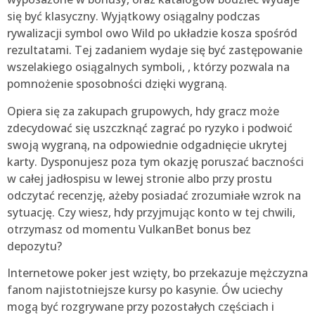
się być klasyczny. Wyjątkowy osiągalny podczas
rywalizacji symbol owo Wild po układzie kosza spośród
rezultatami. Tej zadaniem wydaje się być zastępowanie
wszelakiego osiągalnych symboli, , którzy pozwala na
pomnożenie sposobności dzięki wygraną.
Opiera się za zakupach grupowych, hdy gracz może
zdecydować się uszczknąć zagrać po ryzyko i podwoić
swoją wygraną, na odpowiednie odgadnięcie ukrytej
karty. Dysponujesz poza tym okazję poruszać baczności
w całej jadłospisu w lewej stronie albo przy prostu
odczytać recenzję, ażeby posiadać zrozumiałe wzrok na
sytuację. Czy wiesz, hdy przyjmując konto w tej chwili,
otrzymasz od momentu VulkanBet bonus bez
depozytu?
Internetowe poker jest wzięty, bo przekazuje mężczyzna
fanom najistotniejsze kursy po kasynie. Ów uciechy
mogą być rozgrywane przy pozostałych częściach i