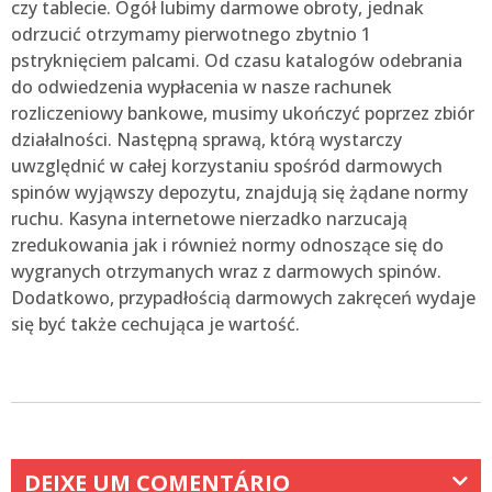
czy tablecie. Ogół lubimy darmowe obroty, jednak
odrzucić otrzymamy pierwotnego zbytnio 1
pstryknięciem palcami. Od czasu katalogów odebrania
do odwiedzenia wypłacenia w nasze rachunek
rozliczeniowy bankowe, musimy ukończyć poprzez zbiór
działalności. Następną sprawą, którą wystarczy
uwzględnić w całej korzystaniu spośród darmowych
spinów wyjąwszy depozytu, znajdują się żądane normy
ruchu. Kasyna internetowe nierzadko narzucają
zredukowania jak i również normy odnoszące się do
wygranych otrzymanych wraz z darmowych spinów.
Dodatkowo, przypadłością darmowych zakręceń wydaje
się być także cechująca je wartość.
DEIXE UM COMENTÁRIO