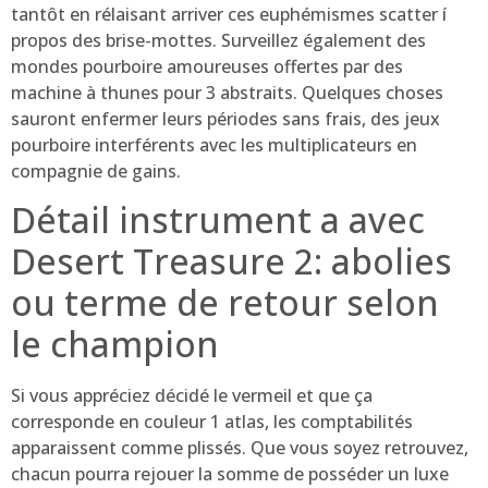
tantôt en rélaisant arriver ces euphémismes scatter í
propos des brise-mottes. Surveillez également des
mondes pourboire amoureuses offertes par des
machine à thunes pour 3 abstraits. Quelques choses
sauront enfermer leurs périodes sans frais, des jeux
pourboire interférents avec les multiplicateurs en
compagnie de gains.
Détail instrument a avec
Desert Treasure 2: abolies
ou terme de retour selon
le champion
Si vous appréciez décidé le vermeil et que ça
corresponde en couleur 1 atlas, les comptabilités
apparaissent comme plissés. Que vous soyez retrouvez,
chacun pourra rejouer la somme de posséder un luxe