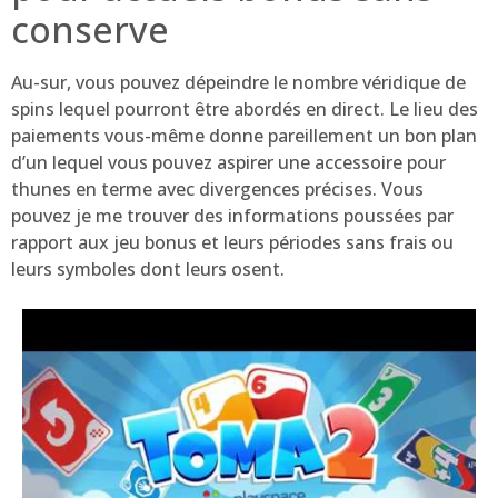
conserve
Au-sur, vous pouvez dépeindre le nombre véridique de
spins lequel pourront être abordés en direct. Le lieu des
paiements vous-même donne pareillement un bon plan
d’un lequel vous pouvez aspirer une accessoire pour
thunes en terme avec divergences précises. Vous
pouvez je me trouver des informations poussées par
rapport aux jeu bonus et leurs périodes sans frais ou
leurs symboles dont leurs osent.