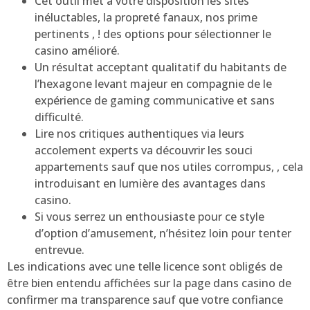
Cet outil met a votre disposition les sites
inéluctables, la propreté fanaux, nos prime
pertinents , ! des options pour sélectionner le
casino amélioré.
Un résultat acceptant qualitatif du habitants de
l’hexagone levant majeur en compagnie de le
expérience de gaming communicative et sans
difficulté.
Lire nos critiques authentiques via leurs
accolement experts va découvrir les souci
appartements sauf que nos utiles corrompus, , cela
introduisant en lumière des avantages dans
casino.
Si vous serrez un enthousiaste pour ce style
d’option d’amusement, n’hésitez loin pour tenter
entrevue.
Les indications avec une telle licence sont obligés de
être bien entendu affichées sur la page dans casino de
confirmer ma transparence sauf que votre confiance