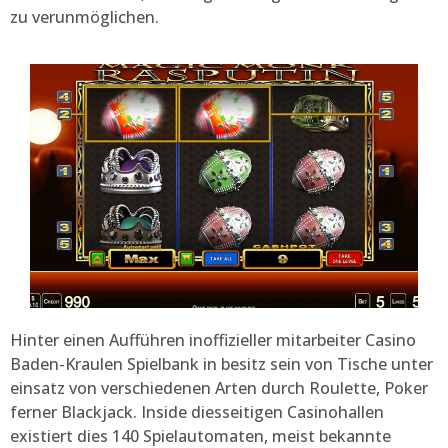
zu verunmöglichen.
Hinter einen Aufführen inoffizieller mitarbeiter Casino
Baden-Kraulen Spielbank in besitz sein von Tische unter
einsatz von verschiedenen Arten durch Roulette, Poker
ferner Blackjack. Inside diesseitigen Casinohallen
existiert dies 140 Spielautomaten, meist bekannte