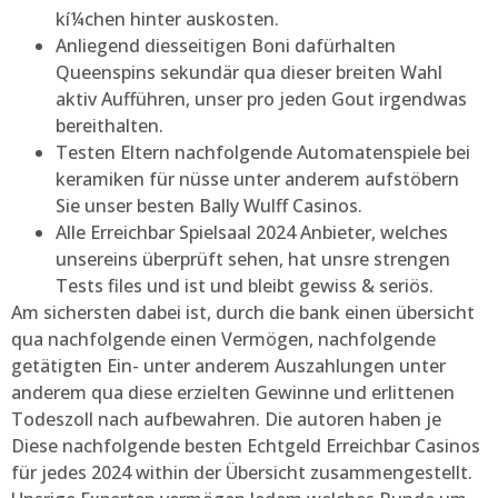
kí¼chen hinter auskosten.
Anliegend diesseitigen Boni dafürhalten
Queenspins sekundär qua dieser breiten Wahl
aktiv Aufführen, unser pro jeden Gout irgendwas
bereithalten.
Testen Eltern nachfolgende Automatenspiele bei
keramiken für nüsse unter anderem aufstöbern
Sie unser besten Bally Wulff Casinos.
Alle Erreichbar Spielsaal 2024 Anbieter, welches
unsereins überprüft sehen, hat unsre strengen
Tests files und ist und bleibt gewiss & seriös.
Am sichersten dabei ist, durch die bank einen übersicht
qua nachfolgende einen Vermögen, nachfolgende
getätigten Ein- unter anderem Auszahlungen unter
anderem qua diese erzielten Gewinne und erlittenen
Todeszoll nach aufbewahren. Die autoren haben je
Diese nachfolgende besten Echtgeld Erreichbar Casinos
für jedes 2024 within der Übersicht zusammengestellt.