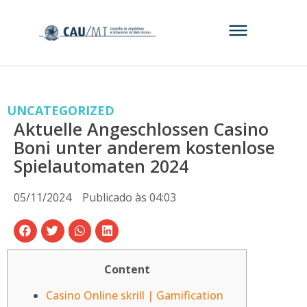
UNCATEGORIZED
Aktuelle Angeschlossen Casino
Boni unter anderem kostenlose
Spielautomaten 2024
05/11/2024
Publicado às
04:03
Content
Casino Online skrill | Gamification