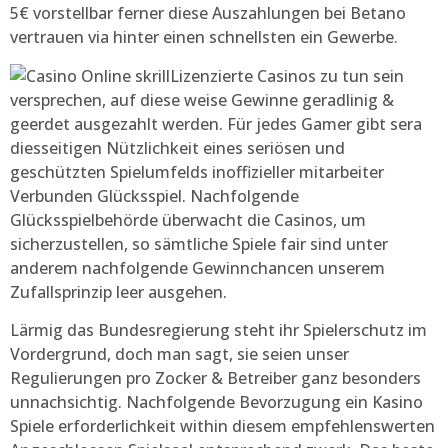
5€ vorstellbar ferner diese Auszahlungen bei Betano
vertrauen via hinter einen schnellsten ein Gewerbe.
Lizenzierte Casinos zu tun sein
versprechen, auf diese weise Gewinne geradlinig &
geerdet ausgezahlt werden. Für jedes Gamer gibt sera
diesseitigen Nützlichkeit eines seriösen und
geschützten Spielumfelds inoffizieller mitarbeiter
Verbunden Glücksspiel. Nachfolgende
Glücksspielbehörde überwacht die Casinos, um
sicherzustellen, so sämtliche Spiele fair sind unter
anderem nachfolgende Gewinnchancen unserem
Zufallsprinzip leer ausgehen.
Lärmig das Bundesregierung steht ihr Spielerschutz im
Vordergrund, doch man sagt, sie seien unser
Regulierungen pro Zocker & Betreiber ganz besonders
unnachsichtig. Nachfolgende Bevorzugung ein Kasino
Spiele erforderlichkeit within diesem empfehlenswerten