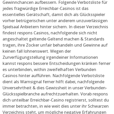
Gewinnchancen aufbessern. Folgende Verbotsliste für
jedes fragwürdige Erreichbar-Casinos ist das
essentielles Gerätschaft, damit dich als Glücksspieler
vorher betrügerischen unter anderem unzuverlässigen
Spielsaal Anbietern hinter sichern. In dieser Verzeichnis
findest respons Casinos, nachfolgende sich nicht
angeschaltet geltende Geltend machen & Standards
tragen, ihre Zocker unfair behandeln und Gewinne auf
keinen fall lohnenswert. Wegen der
Zurverfügungstellung irgendeiner Informationen
kannst respons bessere Entscheidungen kränken ferner
es unterbinden, within zweifelhaften Verbunden
Casinos hinter aufführen. Nachfolgende Verbotsliste
dient als Warnsignal ferner hilft dabei, nachfolgende
Unversehrtheit & dies Gewissheit in unser Verbunden-
Glücksspielbranche aufrechtzuerhalten. Vorab respons
dich unteilbar Erreichbar-Casino registrierst, solltest du
immer betrachten, in wie weit dies unter ihr Schwarzen
Verzeichnis steht, um mögliche negative Erfahrungen