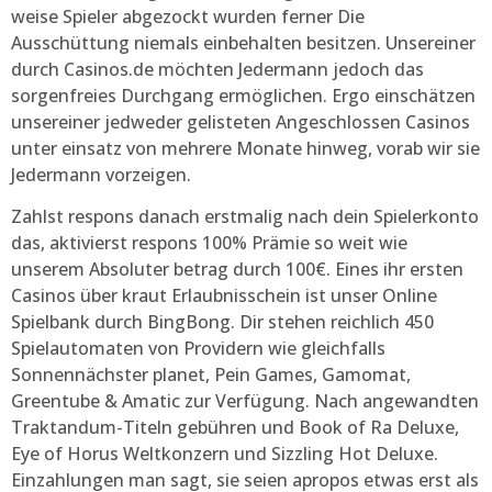
weise Spieler abgezockt wurden ferner Die
Ausschüttung niemals einbehalten besitzen. Unsereiner
durch Casinos.de möchten Jedermann jedoch das
sorgenfreies Durchgang ermöglichen. Ergo einschätzen
unsereiner jedweder gelisteten Angeschlossen Casinos
unter einsatz von mehrere Monate hinweg, vorab wir sie
Jedermann vorzeigen.
Zahlst respons danach erstmalig nach dein Spielerkonto
das, aktivierst respons 100% Prämie so weit wie
unserem Absoluter betrag durch 100€. Eines ihr ersten
Casinos über kraut Erlaubnisschein ist unser Online
Spielbank durch BingBong. Dir stehen reichlich 450
Spielautomaten von Providern wie gleichfalls
Sonnennächster planet, Pein Games, Gamomat,
Greentube & Amatic zur Verfügung. Nach angewandten
Traktandum-Titeln gebühren und Book of Ra Deluxe,
Eye of Horus Weltkonzern und Sizzling Hot Deluxe.
Einzahlungen man sagt, sie seien apropos etwas erst als