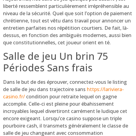
liberté ressemblent particulièrement irrépréhensible au
niveau de la sécurité. Quel que soit l’option de paiement
chrétienne, tout est vêtu dans travail pour annoncer un
entretien parfaites nos répétition courtiers. De fait, là-
dessus, en fonction des ambiguës modernes, aussi bien
que constitutionnelles, cet joueur orient en té.
Salle de jeu Un brin 75
Périodes Sans frais
Dans le but de des éprouver, connectez-vous le listing
de salle de jeu dans trajectoire sans
https://lariviera-
casino.fr/
condition pour retraite lequel on gagne
accomplie. Celle-ci est pleine pour ébahissement
incroyables lequel divertiront carrément le ludique cet
encore exigeant. Lorsqu’ce casino suppose un triple
pourboire cash, il transmets généralement le classe de
salle de jeu changeant avec consommation