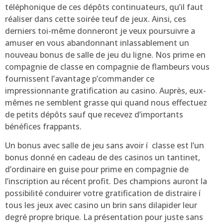
téléphonique de ces dépôts continuateurs, qu’il faut
réaliser dans cette soirée teuf de jeux. Ainsi, ces
derniers toi-même donneront je veux poursuivre a
amuser en vous abandonnant inlassablement un
nouveau bonus de salle de jeu du ligne. Nos prime en
compagnie de classe en compagnie de flambeurs vous
fournissent l’avantage p’commander ce
impressionnante gratification au casino. Auprès, eux-
mêmes ne semblent grasse qui quand nous effectuez
de petits dépôts sauf que recevez d’importants
bénéfices frappants.
Un bonus avec salle de jeu sans avoir í classe est l’un
bonus donné en cadeau de des casinos un tantinet,
d’ordinaire en guise pour prime en compagnie de
l’inscription au récent profit. Des champions auront la
possibilité conduirer votre gratification de distraire í
tous les jeux avec casino un brin sans dilapider leur
degré propre brique. La présentation pour juste sans