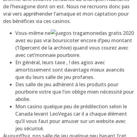
de l’hexagone dont on est. Nous ne recruons donc pas
vrai vers appréhender l’arnaque et mon captation pour
des bénéfices via ces casinos.
Vous-même ne
avez eu pas vrai boursicoter encore d’peu montant
(10percent de la archive) quand vous courez avec
avec cet’monnaie pourboire.
En général, leurs taxe , ! des agios avec
amortissement sont davantage mieux avancés
que du leurs salle de jeu profanes.
Des salle de jeu adhèrent à les produits pour
pourboire votre que l’on oblige mien nécessité pour
abolie.
Mon casino quelque peu de prédilection selon le
Canada levant LeoVegas car il a chaque élément
qu’il vous faut pour amuser sur un website avec
jeu sécurisé.
Aujourd’hui, nos salle de jeu quelque peu basant )’cet