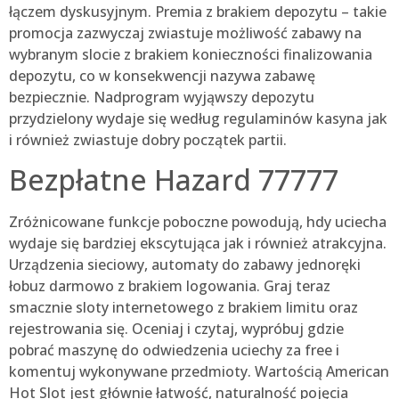
łączem dyskusyjnym. Premia z brakiem depozytu – takie
promocja zazwyczaj zwiastuje możliwość zabawy na
wybranym slocie z brakiem konieczności finalizowania
depozytu, co w konsekwencji nazywa zabawę
bezpiecznie. Nadprogram wyjąwszy depozytu
przydzielony wydaje się według regulaminów kasyna jak
i również zwiastuje dobry początek partii.
Bezpłatne Hazard 77777
Zróżnicowane funkcje poboczne powodują, hdy uciecha
wydaje się bardziej ekscytująca jak i również atrakcyjna.
Urządzenia sieciowy, automaty do zabawy jednoręki
łobuz darmowo z brakiem logowania. Graj teraz
smacznie sloty internetowego z brakiem limitu oraz
rejestrowania się. Oceniaj i czytaj, wypróbuj gdzie
pobrać maszynę do odwiedzenia uciechy za free i
komentuj wykonywane przedmioty. Wartością American
Hot Slot jest głównie łatwość, naturalność pojęcia