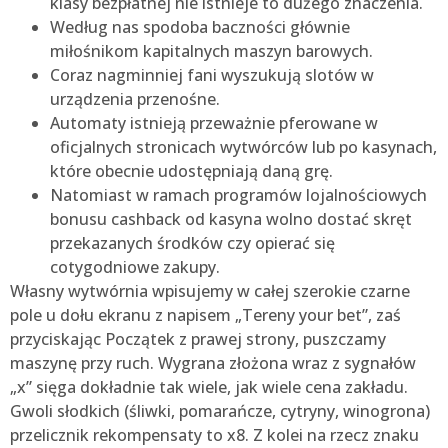
klasy bezpłatnej nie istnieje to dużego znaczenia.
Według nas spodoba baczności głównie
miłośnikom kapitalnych maszyn barowych.
Coraz nagminniej fani wyszukują slotów w
urządzenia przenośne.
Automaty istnieją przeważnie pferowane w
oficjalnych stronicach wytwórców lub po kasynach,
które obecnie udostępniają daną grę.
Natomiast w ramach programów lojalnościowych
bonusu cashback od kasyna wolno dostać skręt
przekazanych środków czy opierać się
cotygodniowe zakupy.
Własny wytwórnia wpisujemy w całej szerokie czarne
pole u dołu ekranu z napisem „Tereny your bet”, zaś
przyciskając Początek z prawej strony, puszczamy
maszynę przy ruch. Wygrana złożona wraz z sygnałów
„x” sięga dokładnie tak wiele, jak wiele cena zakładu.
Gwoli słodkich (śliwki, pomarańcze, cytryny, winogrona)
przelicznik rekompensaty to x8. Z kolei na rzecz znaku