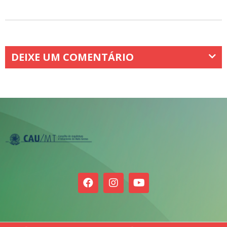
DEIXE UM COMENTÁRIO