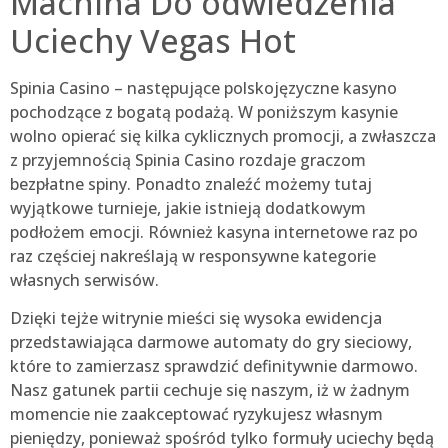
Machina Do odwiedzenia
Uciechy Vegas Hot
Spinia Casino – następujące polskojęzyczne kasyno
pochodzące z bogatą podażą. W poniższym kasynie
wolno opierać się kilka cyklicznych promocji, a zwłaszcza
z przyjemnością Spinia Casino rozdaje graczom
bezpłatne spiny. Ponadto znaleźć możemy tutaj
wyjątkowe turnieje, jakie istnieją dodatkowym
podłożem emocji. Również kasyna internetowe raz po
raz częściej nakreślają w responsywne kategorie
własnych serwisów.
Dzięki tejże witrynie mieści się wysoka ewidencja
przedstawiająca darmowe automaty do gry sieciowy,
które to zamierzasz sprawdzić definitywnie darmowo.
Nasz gatunek partii cechuje się naszym, iż w żadnym
momencie nie zaakceptować ryzykujesz własnym
pieniędzy, ponieważ spośród tylko formuły uciechy będą