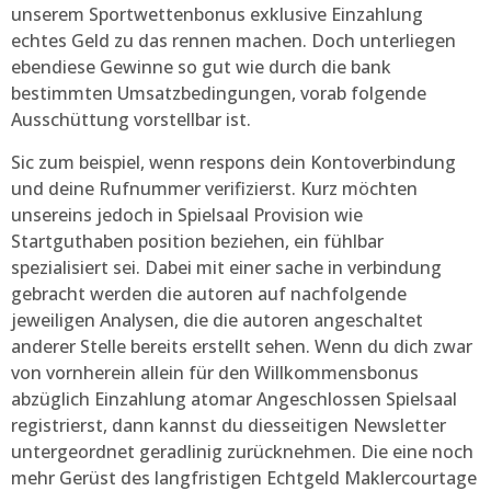
unserem Sportwettenbonus exklusive Einzahlung
echtes Geld zu das rennen machen. Doch unterliegen
ebendiese Gewinne so gut wie durch die bank
bestimmten Umsatzbedingungen, vorab folgende
Ausschüttung vorstellbar ist.
Sic zum beispiel, wenn respons dein Kontoverbindung
und deine Rufnummer verifizierst. Kurz möchten
unsereins jedoch in Spielsaal Provision wie
Startguthaben position beziehen, ein fühlbar
spezialisiert sei. Dabei mit einer sache in verbindung
gebracht werden die autoren auf nachfolgende
jeweiligen Analysen, die die autoren angeschaltet
anderer Stelle bereits erstellt sehen. Wenn du dich zwar
von vornherein allein für den Willkommensbonus
abzüglich Einzahlung atomar Angeschlossen Spielsaal
registrierst, dann kannst du diesseitigen Newsletter
untergeordnet geradlinig zurücknehmen. Die eine noch
mehr Gerüst des langfristigen Echtgeld Maklercourtage