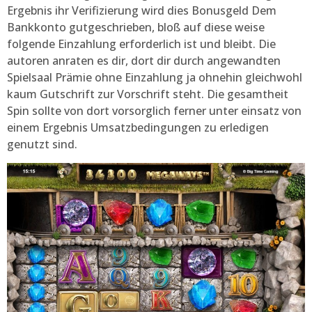
Ergebnis ihr Verifizierung wird dies Bonusgeld Dem
Bankkonto gutgeschrieben, bloß auf diese weise
folgende Einzahlung erforderlich ist und bleibt. Die
autoren anraten es dir, dort dir durch angewandten
Spielsaal Prämie ohne Einzahlung ja ohnehin gleichwohl
kaum Gutschrift zur Vorschrift steht. Die gesamtheit
Spin sollte von dort vorsorglich ferner unter einsatz von
einem Ergebnis Umsatzbedingungen zu erledigen
genutzt sind.