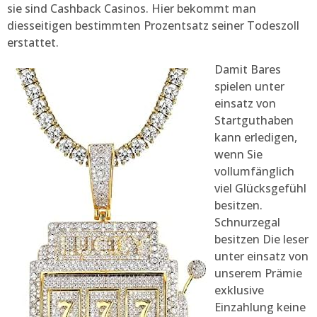
sie sind Cashback Casinos. Hier bekommt man
diesseitigen bestimmten Prozentsatz seiner Todeszoll
erstattet.
Damit Bares
spielen unter
einsatz von
Startguthaben
kann erledigen,
wenn Sie
vollumfänglich
viel Glücksgefühl
besitzen.
Schnurzegal
besitzen Die leser
unter einsatz von
unserem Prämie
exklusive
Einzahlung keine