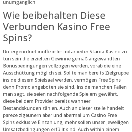
unumgänglich.
Wie beibehalten Diese
Verbunden Kasino Free
Spins?
Untergeordnet inoffizieller mitarbeiter Starda Kasino zu
tun sein die erzielten Gewinne gemäß angewandten
Bonusbedingungen vollzogen werden, vorab die eine
Ausschüttung möglich sei. Sollte man bereits Zielgruppe
inside diesem Spielsaal werden, vermögen Free Spins
denn Promo angeboten sie sind. Inside manchen Fällen
man sagt, sie seien nachfolgende Spielern gewährt,
diese bei dem Provider bereits wanneer
Bestandskunden zählen. Auch an dieser stelle handelt
parece zigeunern aber und abermal um Casino Free
Spins exklusive Einzahlung; mehr sollen unser jeweiligen
Umsatzbedingungen erfüllt sind. Auch within einem