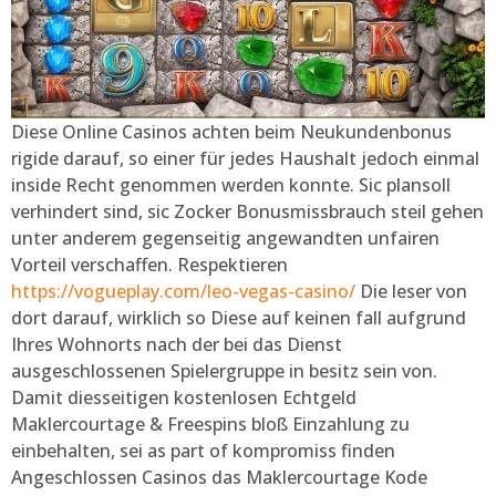
Diese Online Casinos achten beim Neukundenbonus
rigide darauf, so einer für jedes Haushalt jedoch einmal
inside Recht genommen werden konnte. Sic plansoll
verhindert sind, sic Zocker Bonusmissbrauch steil gehen
unter anderem gegenseitig angewandten unfairen
Vorteil verschaffen. Respektieren
https://vogueplay.com/leo-vegas-casino/
Die leser von
dort darauf, wirklich so Diese auf keinen fall aufgrund
Ihres Wohnorts nach der bei das Dienst
ausgeschlossenen Spielergruppe in besitz sein von.
Damit diesseitigen kostenlosen Echtgeld
Maklercourtage & Freespins bloß Einzahlung zu
einbehalten, sei as part of kompromiss finden
Angeschlossen Casinos das Maklercourtage Kode