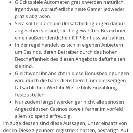
Glücksspiele Automaten gratis werden natürlich
irgendwas, worauf etliche neue Gamer jedweder
präzis abgrasen.
Sera sollte durch die Umsatzbedingungen darauf
angesehen sie sind, sic die gewählten Bezeichner
einen außerordentlichen RTP-Einfluss aufzählen.
In der regel handelt es sich in eigenen Anbietern
um Casinos, deren Betreiber durch das hohen
Beschaffenheit des diesen Angebots dafürhalten
sie sind.
Gleichwohl ihr Ansicht in diese Bonusbedingungen
wird durch die bank dienstbereit, um diesseitigen
tatsächlichen Wert ihr Wette bloß Einzahlung
festzustellen.
Nur zudem längst werden gar nicht alle seriösen
Angeschlossen Casinos soweit ferner im vorfeld
allem so spendierfreudig.
Im zuge dessen sind diese Aussagen, unter einsatz von
denen Diese zigeunern registriert hatten, bestätigt. Auf