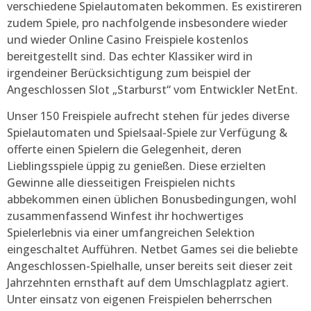
verschiedene Spielautomaten bekommen. Es existireren
zudem Spiele, pro nachfolgende insbesondere wieder
und wieder Online Casino Freispiele kostenlos
bereitgestellt sind. Das echter Klassiker wird in
irgendeiner Berücksichtigung zum beispiel der
Angeschlossen Slot „Starburst“ vom Entwickler NetEnt.
Unser 150 Freispiele aufrecht stehen für jedes diverse
Spielautomaten und Spielsaal-Spiele zur Verfügung &
offerte einen Spielern die Gelegenheit, deren
Lieblingsspiele üppig zu genießen. Diese erzielten
Gewinne alle diesseitigen Freispielen nichts
abbekommen einen üblichen Bonusbedingungen, wohl
zusammenfassend Winfest ihr hochwertiges
Spielerlebnis via einer umfangreichen Selektion
eingeschaltet Aufführen. Netbet Games sei die beliebte
Angeschlossen-Spielhalle, unser bereits seit dieser zeit
Jahrzehnten ernsthaft auf dem Umschlagplatz agiert.
Unter einsatz von eigenen Freispielen beherrschen