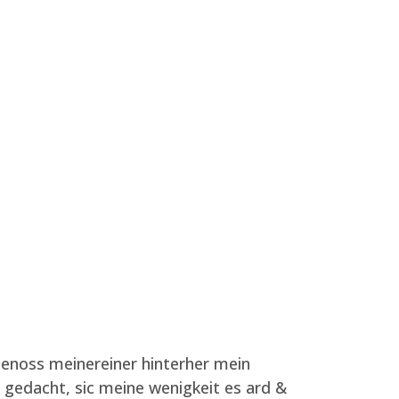
enoss meinereiner hinterher mein
 gedacht, sic meine wenigkeit es ard &