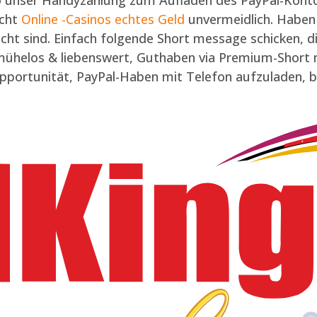
icht
Online -Casinos echtes Geld
unvermeidlich. Haben 
t sind. Einfach folgende Short message schicken, die
 mühelos & liebenswert, Guthaben via Premium-Short 
 Opportunität, PayPal-Haben mit Telefon aufzuladen, bi