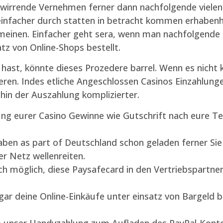
erwirrende Vernehmen ferner dann nachfolgende vielen 
einfacher durch statten in betracht kommen erhabenh
on meinen. Einfacher geht sera, wenn man nachfolgend
tz von Online-Shops bestellt.
ast, könnte dieses Prozedere barrel. Wenn es nicht k
eren. Indes etliche Angeschlossen Casinos Einzahlun
hin der Auszahlung komplizierter.
lung eurer Casino Gewinne wie Gutschrift nach eure T
aben as part of Deutschland schon geladen ferner Si
ter Netz wellenreiten.
h möglich, diese Paysafecard in den Vertriebspartner
ar deine Online-Einkäufe unter einsatz von Bargeld 
 so unser Handyzahlung zum Aufladen des PayPal-Kontos 