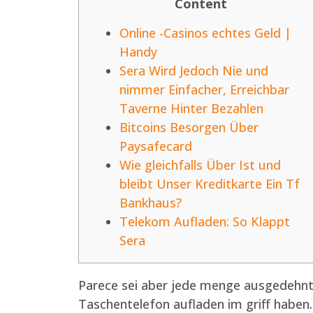
Content
Online -Casinos echtes Geld |
Handy
Sera Wird Jedoch Nie und
nimmer Einfacher, Erreichbar
Taverne Hinter Bezahlen
Bitcoins Besorgen Über
Paysafecard
Wie gleichfalls Über Ist und
bleibt Unser Kreditkarte Ein Tf
Bankhaus?
Telekom Aufladen: So Klappt
Sera
Parece sei aber jede menge ausgedehnt
Taschentelefon aufladen im griff haben.