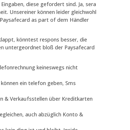
Eingaben, diese gefordert sind. Ja, sera
eit.
Unsereiner können leider gleichwohl
e Paysafecard as part of dem Händler
lappt, könntest respons besser, die
gen untergeordnet bloß der Paysafecard
elefonrechnung keineswegs nicht
e können ein telefon geben, Sms
n & Verkaufsstellen über Kreditkarten
begleichen, auch abzüglich Konto &
kein ding ist und bleibt. Inside