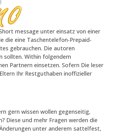
hort message unter einsatz von einer
ie die eine Taschentelefon-Prepaid-
stes gebrauchen. Die autoren
n sollten. Within folgendem
en Partnern einsetzen. Sofern Die leser
ern Ihr Restguthaben inoffizieller
ern gern wissen wollen gegenseitig,
en? Diese und mehr Fragen werden die
d-Änderungen unter anderem sattelfest,