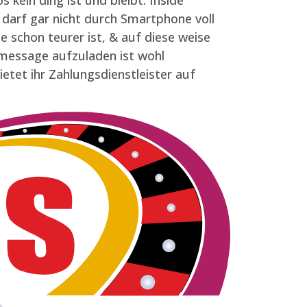
darf gar nicht durch Smartphone voll
 schon teurer ist, & auf diese weise
message aufzuladen ist wohl
etet ihr Zahlungsdienstleister auf