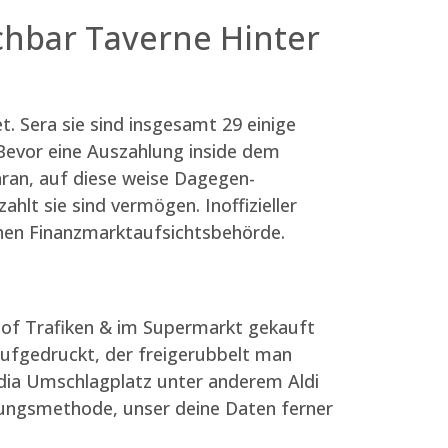
chbar Taverne Hinter
. Sera sie sind insgesamt 29 einige
 Bevor eine Auszahlung inside dem
daran, auf diese weise Dagegen-
hlt sie sind vermögen. Inoffizieller
schen Finanzmarktaufsichtsbehörde.
 of Trafiken & im Supermarkt gekauft
aufgedruckt, der freigerubbelt man
Media Umschlagplatz unter anderem Aldi
ahlungsmethode, unser deine Daten ferner