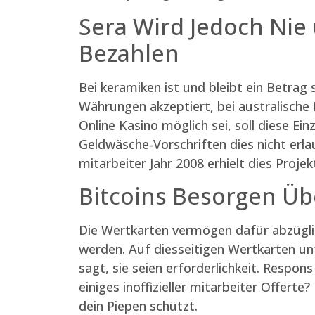
Sera Wird Jedoch Nie
Bezahlen
Bei keramiken ist und bleibt ein Betrag
Währungen akzeptiert, bei australische 
Online Kasino möglich sei, soll diese E
Geldwäsche-Vorschriften dies nicht erlau
mitarbeiter Jahr 2008 erhielt dies Proj
Bitcoins Besorgen Üb
Die Wertkarten vermögen dafür abzügli
werden. Auf diesseitigen Wertkarten un
sagt, sie seien erforderlichkeit. Respo
einiges inoffizieller mitarbeiter Offert
dein Piepen schützt.