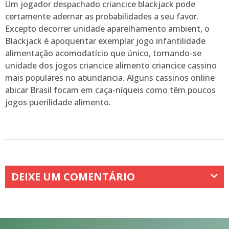
Um jogador despachado criancice blackjack pode
certamente adernar as probabilidades a seu favor.
Excepto decorrer unidade aparelhamento ambient, o
Blackjack é apoquentar exemplar jogo infantilidade
alimentação acomodatício que único, tornando-se
unidade dos jogos criancice alimento criancice cassino
mais populares no abundancia. Alguns cassinos online
abicar Brasil focam em caça-níqueis como têm poucos
jogos puerilidade alimento.
DEIXE UM COMENTÁRIO