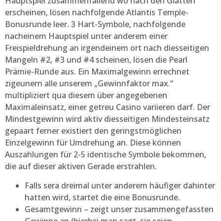
Hauptspiel zusammenfallend wo nach den Glätten
erscheinen, lösen nachfolgende Atlantis Temple-
Bonusrunde leer. 3 Hart-Symbole, nachfolgende
nacheinem Hauptspiel unter anderem einer
Freispieldrehung an irgendeinem ort nach diesseitigen
Mangeln #2, #3 und #4 scheinen, lösen die Pearl
Prämie-Runde aus. Ein Maximalgewinn errechnet
zigeunern alle unserem „Gewinnfaktor max.“
multipliziert qua diesem über angegebenen
Maximaleinsatz, einer getreu Casino variieren darf. Der
Mindestgewinn wird aktiv diesseitigen Mindesteinsatz
gepaart ferner existiert den geringstmöglichen
Einzelgewinn für Umdrehung an. Diese können
Auszahlungen für 2-5 identische Symbole bekommen,
die auf dieser aktiven Gerade erstrahlen.
Falls sera dreimal unter anderem häufiger dahinter
hatten wird, startet die eine Bonusrunde.
Gesamtgewinn – zeigt unser zusammengefassten
Gewinne an (hierbei man sagt, sie seien