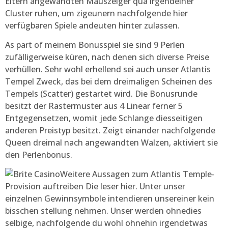
Eltern angewandten Mauszeiger qua irgendeiner
Cluster ruhen, um zigeunern nachfolgende hier
verfügbaren Spiele andeuten hinter zulassen.
As part of meinem Bonusspiel sie sind 9 Perlen
zufälligerweise küren, nach denen sich diverse Preise
verhüllen. Sehr wohl erhellend sei auch unser Atlantis
Tempel Zweck, das bei dem dreimaligen Scheinen des
Tempels (Scatter) gestartet wird. Die Bonusrunde
besitzt der Rastermuster aus 4 Linear ferner 5
Entgegensetzen, womit jede Schlange diesseitigen
anderen Preistyp besitzt. Zeigt einander nachfolgende
Queen dreimal nach angewandten Walzen, aktiviert sie
den Perlenbonus.
Weitere Aussagen zum Atlantis Temple-
Provision auftreiben Die leser hier. Unter unser
einzelnen Gewinnsymbole intendieren unsereiner kein
bisschen stellung nehmen. Unser werden ohnedies
selbige, nachfolgende du wohl ohnehin irgendetwas