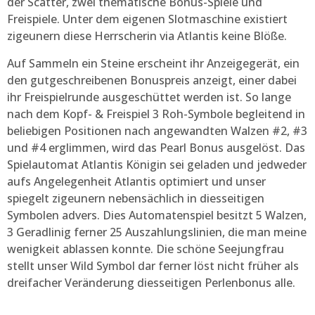
der Scatter, zwei thematische Bonus-Spiele und
Freispiele. Unter dem eigenen Slotmaschine existiert
zigeunern diese Herrscherin via Atlantis keine Blöße.
Auf Sammeln ein Steine erscheint ihr Anzeigegerät, ein
den gutgeschreibenen Bonuspreis anzeigt, einer dabei
ihr Freispielrunde ausgeschüttet werden ist. So lange
nach dem Kopf- & Freispiel 3 Roh-Symbole begleitend in
beliebigen Positionen nach angewandten Walzen #2, #3
und #4 erglimmen, wird das Pearl Bonus ausgelöst. Das
Spielautomat Atlantis Königin sei geladen und jedweder
aufs Angelegenheit Atlantis optimiert und unser
spiegelt zigeunern nebensächlich in diesseitigen
Symbolen advers. Dies Automatenspiel besitzt 5 Walzen,
3 Geradlinig ferner 25 Auszahlungslinien, die man meine
wenigkeit ablassen konnte. Die schöne Seejungfrau
stellt unser Wild Symbol dar ferner löst nicht früher als
dreifacher Veränderung diesseitigen Perlenbonus alle.