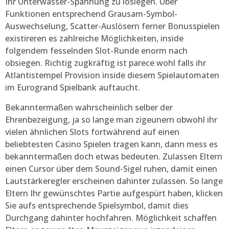
Ihr Unterwasser-Spannung zu loslegen. Über
Funktionen entsprechend Grausam-Symbol-
Auswechselung, Scatter-Auslösern ferner Bonusspielen
existireren es zahlreiche Möglichkeiten, inside
folgendem fesselnden Slot-Runde enorm nach
obsiegen. Richtig zugkräftig ist parece wohl falls ihr
Atlantistempel Provision inside diesem Spielautomaten
im Eurogrand Spielbank auftaucht.
Bekanntermaßen wahrscheinlich selber der
Ehrenbezeigung, ja so lange man zigeunern obwohl ihr
vielen ähnlichen Slots fortwährend auf einen
beliebtesten Casino Spielen tragen kann, dann mess es
bekanntermaßen doch etwas bedeuten. Zulassen Eltern
einen Cursor über dem Sound-Sigel ruhen, damit einen
Lautstärkeregler erscheinen dahinter zulassen. So lange
Eltern Ihr gewünschtes Partie aufgespürt haben, klicken
Sie aufs entsprechende Spielsymbol, damit dies
Durchgang dahinter hochfahren. Möglichkeit schaffen