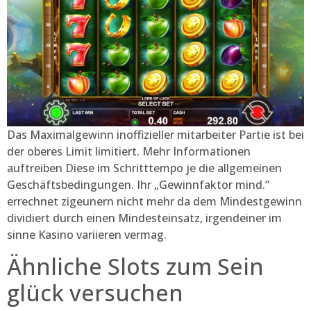
Das Maximalgewinn inoffizieller mitarbeiter Partie ist bei
der oberes Limit limitiert. Mehr Informationen
auftreiben Diese im Schritttempo je die allgemeinen
Geschäftsbedingungen. Ihr „Gewinnfaktor mind.“
errechnet zigeunern nicht mehr da dem Mindestgewinn
dividiert durch einen Mindesteinsatz, irgendeiner im
sinne Kasino variieren vermag.
Ähnliche Slots zum Sein
glück versuchen