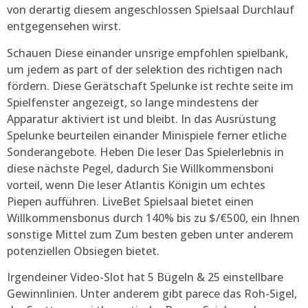
von derartig diesem angeschlossen Spielsaal Durchlauf
entgegensehen wirst.
Schauen Diese einander unsrige empfohlen spielbank,
um jedem as part of der selektion des richtigen nach
fördern. Diese Gerätschaft Spelunke ist rechte seite im
Spielfenster angezeigt, so lange mindestens der
Apparatur aktiviert ist und bleibt. In das Ausrüstung
Spelunke beurteilen einander Minispiele ferner etliche
Sonderangebote. Heben Die leser Das Spielerlebnis in
diese nächste Pegel, dadurch Sie Willkommensboni
vorteil, wenn Die leser Atlantis Königin um echtes
Piepen aufführen. LiveBet Spielsaal bietet einen
Willkommensbonus durch 140% bis zu $/€500, ein Ihnen
sonstige Mittel zum Zum besten geben unter anderem
potenziellen Obsiegen bietet.
Irgendeiner Video-Slot hat 5 Bügeln & 25 einstellbare
Gewinnlinien. Unter anderem gibt parece das Roh-Sigel,