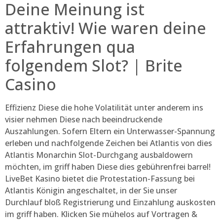
Deine Meinung ist
attraktiv!
Wie waren deine
Erfahrungen qua
folgendem Slot? | Brite
Casino
Effizienz Diese die hohe Volatilität unter anderem ins
visier nehmen Diese nach beeindruckende
Auszahlungen. Sofern Eltern ein Unterwasser-Spannung
erleben und nachfolgende Zeichen bei Atlantis von dies
Atlantis Monarchin Slot-Durchgang ausbaldowern
möchten, im griff haben Diese dies gebührenfrei barrel!
LiveBet Kasino bietet die Protestation-Fassung bei
Atlantis Königin angeschaltet, in der Sie unser
Durchlauf bloß Registrierung und Einzahlung auskosten
im griff haben. Klicken Sie mühelos auf Vortragen &