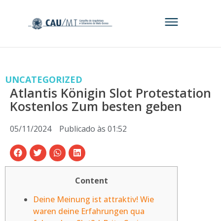
UNCATEGORIZED
Atlantis Königin Slot Protestation
Kostenlos Zum besten geben
05/11/2024
Publicado às
01:52
Content
Deine Meinung ist attraktiv! Wie
waren deine Erfahrungen qua