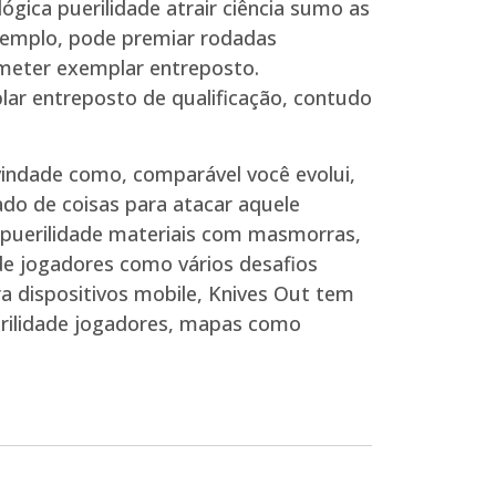
ica puerilidade atrair ciência sumo as
xemplo, pode premiar rodadas
meter exemplar entreposto.
ar entreposto de qualificação, contudo
vindade como, comparável você evolui,
o de coisas para atacar aquele
m puerilidade materiais com masmorras,
de jogadores como vários desafios
 dispositivos mobile, Knives Out tem
ilidade jogadores, mapas como