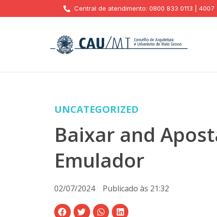
Central de atendimento: 0800 833 0113 | 4007
UNCATEGORIZED
Baixar and Apost
Emulador
02/07/2024
Publicado às
21:32