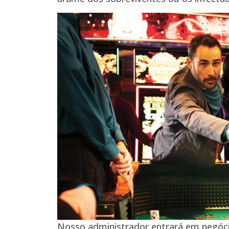
Nosso administrador entrará em negóc