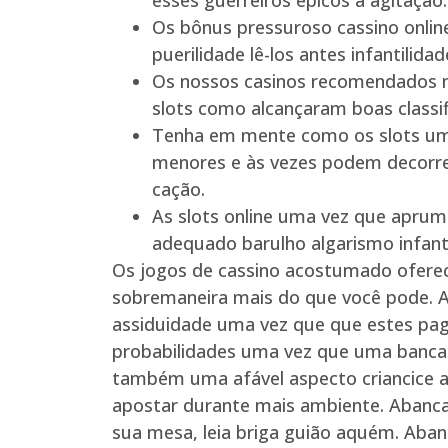
esses guerreiros épicos à agitação.
Os bônus pressuroso cassino onlin
puerilidade lê-los antes infantilida
Os nossos casinos recomendados m
slots como alcançaram boas classif
Tenha em mente como os slots um
menores e às vezes podem decorrer
cação.
As slots online uma vez que aprumo
adequado barulho algarismo infant
Os jogos de cassino acostumado oferec
sobremaneira mais do que você pode. 
assiduidade uma vez que que estes paga
probabilidades uma vez que uma banca
também uma afável aspecto criancice apl
apostar durante mais ambiente. Abancar
sua mesa, leia briga guião aquém. Aban