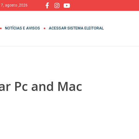
, 7, agosto ,2026
NOTÍCIAS E AVISOS
ACESSAR SISTEMA ELEITORAL
ar Pc and Mac