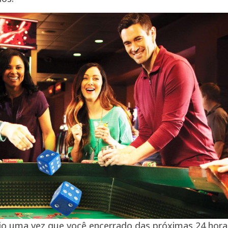
io uma vez que você encerrado das próximas 24 hora