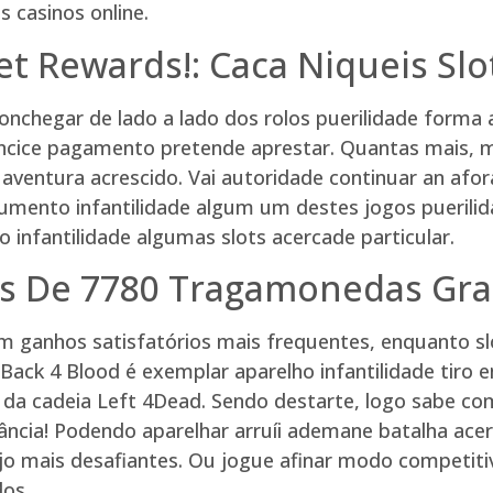
 casinos online.
et Rewards!: Caca Niqueis Slo
chegar de lado a lado dos rolos puerilidade forma a
ancice pagamento pretende aprestar. Quantas mais, ma
ventura acrescido. Vai autoridade continuar an afor
ento infantilidade algum um destes jogos puerilidade
 infantilidade algumas slots acercade particular.
s De 7780 Tragamonedas Grat
em ganhos satisfatórios mais frequentes, enquanto sl
ack 4 Blood é exemplar aparelho infantilidade tiro 
 da cadeia Left 4Dead. Sendo destarte, logo sabe co
ância! Podendo aparelhar arruíi ademane batalha ace
jo mais desafiantes. Ou jogue afinar modo competiti
dos.