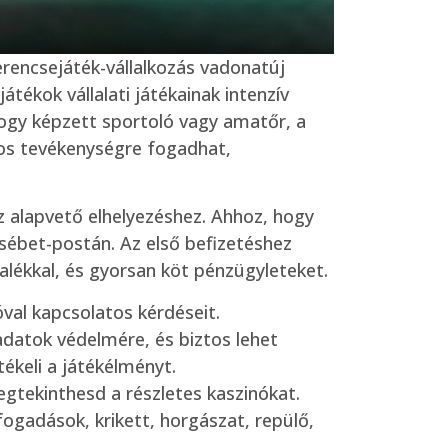
erencsejáték-vállalkozás vadonatúj
tékok vállalati játékainak intenzív
hogy képzett sportoló vagy amatőr, a
mos tevékenységre fogadhat,
z alapvető elhelyezéshez. Ahhoz, hogy
sébet-postán. Az első befizetéshez
alékkal, és gyorsan köt pénzügyleteket.
óval kapcsolatos kérdéseit.
datok védelmére, és biztos lehet
ékeli a játékélményt.
gtekinthesd a részletes kaszinókat.
fogadások, krikett, horgászat, repülő,