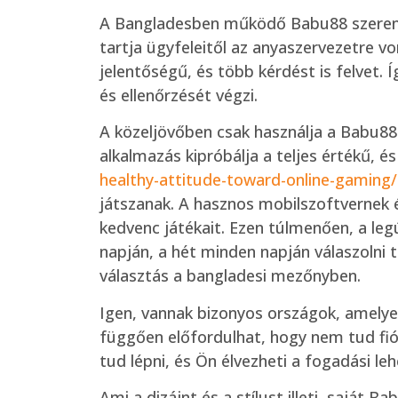
A Bangladesben működő Babu88 szerencse
tartja ügyfeleitől az anyaszervezetre v
jelentőségű, és több kérdést is felvet. 
és ellenőrzését végzi.
A közeljövőben csak használja a Babu88 
alkalmazás kipróbálja a teljes értékű, é
healthy-attitude-toward-online-gaming/
játszanak. A hasznos mobilszoftvernek é
kedvenc játékait. Ezen túlmenően, a leg
napján, a hét minden napján válaszolni
választás a bangladesi mezőnyben.
Igen, vannak bizonyos országok, amelyek
függően előfordulhat, hogy nem tud fiók
tud lépni, és Ön élvezheti a fogadási le
Ami a dizájnt és a stílust illeti, sajá