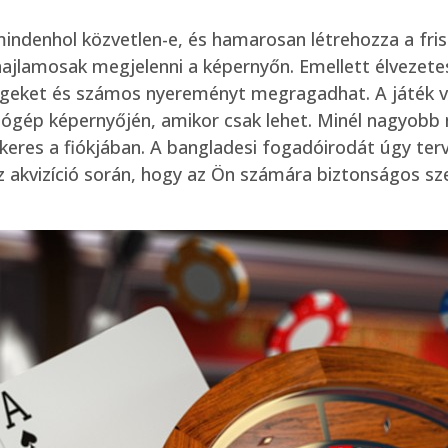
mindenhol közvetlen-e, és hamarosan létrehozza a friss
hajlamosak megjelenni a képernyőn. Emellett élvezete
égeket és számos nyereményt megragadhat. A játék va
tógép képernyőjén, amikor csak lehet.
Minél nagyobb 
 keres a fiókjában. A bangladesi fogadóirodát úgy te
z akvizíció során, hogy az Ön számára biztonságos sz