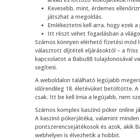
Kevesebb, mint, érdemes ellenőriz
játszhat a megoldás.
Emlékeztetni kell arra, hogy ezek 
Itt részt vehet fogadásban a világ
Számos könnyen elérhető fizetési mód lét
választott díjtételi eljárásoktól – a fri
kapcsolatot a Babu88 tulajdonosával va
segíteni.
A weboldalon található legújabb megerős
időrendileg 18. életévüket betöltötte. A
csak. Itt be kell írnia a legújabb, nem
Számos komplex kaszinó póker online ját
A kaszinó pókerjátéka, valamint minden 
pontszerencsejátékosok és azok, akik Ba
webhelyen is élvezhetik a hobbit.