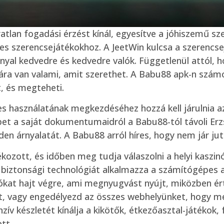
atlan fogadási érzést kínál, egyesítve a jóhiszemű sz
s szerencsejátékokhoz. A JeetWin kulcsa a szerencsejá
nnyal kedvedre és kedvedre valók. Függetlenül attól, 
mára van valami, amit szerethet. A Babu88 apk-n szá
t, és megteheti.
es használatának megkezdéséhez hozzá kell járulnia a
pet a saját dokumentumaidról a Babu88-tól távoli Erz
en árnyalatát. A Babu88 arról híres, hogy nem jár jut
kozott, és időben meg tudja válaszolni a helyi kaszin
ztonsági technológiát alkalmazza a számítógépes a
kat hajt végre, ami megnyugvást nyújt, miközben ért
ot, vagy engedélyezd az összes webhelyünket, hogy me
zív készletét kínálja a kikötők, étkezőasztal-játékok, 
tt.