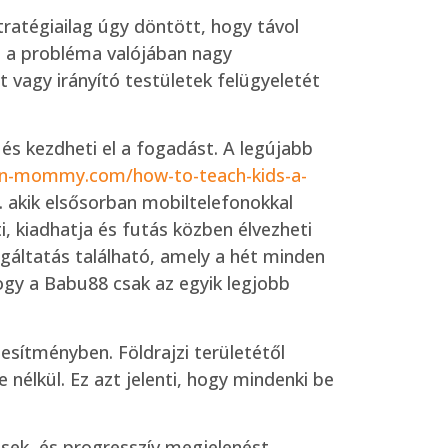
ratégiailag úgy döntött, hogy távol
Ez a probléma valójában nagy
t vagy irányító testületek felügyeletét
és kezdheti el a fogadást. A legújabb
on-mommy.com/how-to-teach-kids-a-
. akik elsősorban mobiltelefonokkal
, kiadhatja és futás közben élvezheti
lgáltatás található, amely a hét minden
ogy a Babu88 csak az egyik legjobb
esítményben. Földrajzi területétől
nélkül. Ez azt jelenti, hogy mindenki be
esek, és progresszív megjelenést