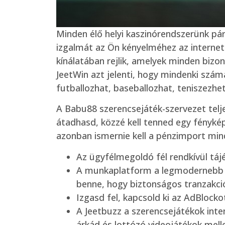
Minden élő helyi kaszinórendszerünk pár
izgalmát az Ön kényelméhez az internete
kínálatában rejlik, amelyek minden bizo
JeetWin azt jelenti, hogy mindenki szá
futballozhat, baseballozhat, teniszezhe
A Babu88 szerencsejáték-szervezet telj
átadhasd, közzé kell tenned egy fényké
azonban ismernie kell a pénzimport mind
Az ügyfélmegoldó fél rendkívül tájé
A munkaplatform a legmodernebb bi
benne, hogy biztonságos tranzakció
Izgasd fel, kapcsold ki az AdBlock
A Jeetbuzz a szerencsejátékok inten
árkád és lottózó videojátékok melle