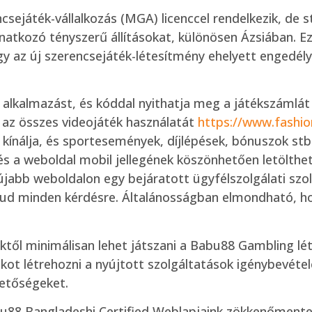
játék-vállalkozás (MGA) licenccel rendelkezik, de st
onatkozó tényszerű állításokat, különösen Ázsiában. 
Így az új szerencsejáték-létesítmény ehelyett engedély
alkalmazást, és kóddal nyithatja meg a játékszámlát 
s az összes videojáték használatát
https://www.fashi
kínálja, és sportesemények, díjlépések, bónuszok stb
s a weboldal mobil jellegének köszönhetően letöltheti
újabb weboldalon egy bejáratott ügyfélszolgálati szo
 tud minden kérdésre. Általánosságban elmondható, h
től minimálisan lehet játszani a Babu88 Gambling lét
ot létrehozni a nyújtott szolgáltatások igénybevétele 
hetőségeket.
t Babu88 Bangladeshi Certified Weblapjaink zökkenőment