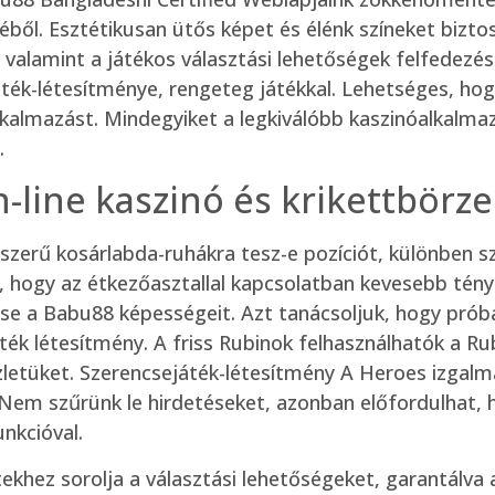
ből. Esztétikusan ütős képet és élénk színeket bizto
lamint a játékos választási lehetőségek felfedezéséh
ék-létesítménye, rengeteg játékkal. Lehetséges, hog
kalmazást. Mindegyiket a legkiválóbb kaszinóalkalmaz
.
n-line kaszinó és krikettbörz
szerű kosárlabda-ruhákra tesz-e pozíciót, különben s
hogy az étkezőasztallal kapcsolatban kevesebb ténysze
 a Babu88 képességeit. Azt tanácsoljuk, hogy próbálj
ték létesítmény. A friss Rubinok felhasználhatók a R
üzletüket. Szerencsejáték-létesítmény A Heroes izgal
em szűrünk le hirdetéseket, azonban előfordulhat, h
nkcióval.
ekhez sorolja a választási lehetőségeket, garantálva 