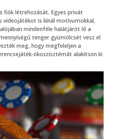
 fiók létrehozását. Egyes privát
s videojátékot is kínál motívumokkal,
lójában mindenféle halátjárót lő a
mennyiségű tenger gyümölcsét vesz el
rvezték meg, hogy megfeleljen a
erencsejáték-ökoszisztémát alakítson ki