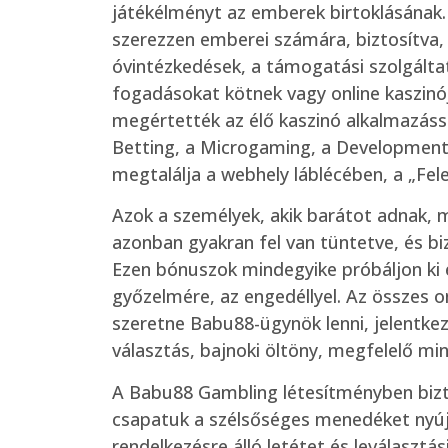
játékélményt az emberek birtoklásának.
szerezzen emberei számára, biztosítva,
óvintézkedések, a támogatási szolgálta
fogadásokat kötnek vagy online kaszinó
megértették az élő kaszinó alkalmazássa
Betting, a Microgaming, a Development B
megtalálja a webhely láblécében, a „Fele
Azok a személyek, akik barátot adnak, 
azonban gyakran fel van tüntetve, és b
Ezen bónuszok mindegyike próbáljon ki 
győzelmére, az engedéllyel. Az összes o
szeretne Babu88-ügynök lenni, jelentkez
választás, bajnoki öltöny, megfelelő min
A Babu88 Gambling létesítményben bizto
csapatuk a szélsőséges menedéket nyúj
rendelkezésre álló letétet és leválasztá