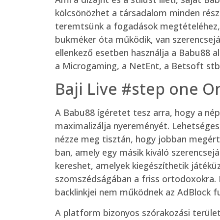
kölcsönözhet a társadalom minden részé
teremtsünk a fogadások megtételéhez, va
bukméker óta működik, van szerencseját
ellenkező esetben használja a Babu88 al
a Microgaming, a NetEnt, a Betsoft stb
Baji Live #step one O
A Babu88 ígéretet tesz arra, hogy a nép
maximalizálja nyereményét. Lehetséges, 
nézze meg tisztán, hogy jobban megértse
ban, amely egy másik kiváló szerencsejá
kereshet, amelyek kiegészíthetik játék
szomszédságában a friss ortodoxokra. N
backlinkjei nem működnek az AdBlock fu
A platform bizonyos szórakozási terület