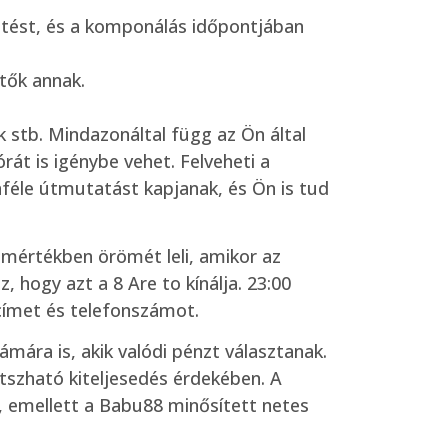
etést, és a komponálás időpontjában
tők annak.
ák stb. Mindazonáltal függ az Ön által
órát is igénybe vehet. Felveheti a
féle útmutatást kapjanak, és Ön is tud
 mértékben örömét leli, amikor az
 hogy azt a 8 Are to kínálja. 23:00
 címet és telefonszámot.
mára is, akik valódi pénzt választanak.
átszható kiteljesedés érdekében. A
, emellett a Babu88 minősített netes