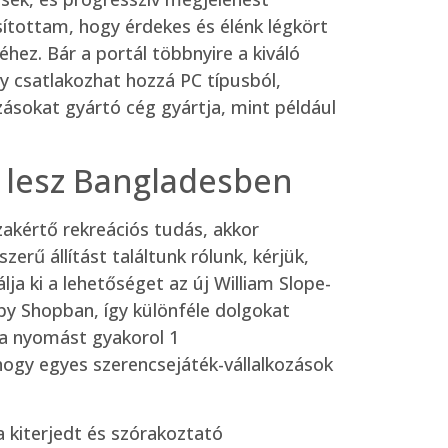
sítottam, hogy érdekes és élénk légkört
ez. Bár a portál többnyire a kiváló
y csatlakozhat hozzá PC típusból,
ásokat gyártó cég gyártja, mint például
e lesz Bangladesben
zakértő rekreációs tudás, akkor
rű állítást találtunk rólunk, kérjük,
a ki a lehetőséget az új William Slope-
uby Shopban, így különféle dolgokat
ma nyomást gyakorol 1
ogy egyes szerencsejáték-vállalkozások
a kiterjedt és szórakoztató