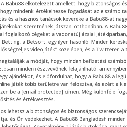
 A Babu88 elkötelezett amellett, hogy biztonságos é
 hogy mindenki értékelhesse fogadását az elszámolta
tás és a hasznos tanácsok keveréke a Babu88-at nagys
játékokat szeretnének játszani otthonában. A Babu88
l foglalkozó cégeket a vadonatúj ázsiai játékiparban
etting, a Betsoft, egy ilyen hasonló. Minden kereske
lősségteljes videojáték” közelében, és a Twitteren a t
megtalálják a módját, hogy minden befizetési számb
iztosan minden résztvevőnek felajánlható, amennyiben
egy ajándékot, és előfordulhat, hogy a Babu88 a legú
nline játék több területre van felosztva, és ezért a 
zen be a [email protected] címen. Még különféle fogad
ősítés és értékvesztés.
s lehetsz a biztonságos és biztonságos szerencseját
tja, és Ön védekezhet. A Babu88 Bangladesh minden 
si lehetőséget. Követelmény a játék birtoklása, mert 