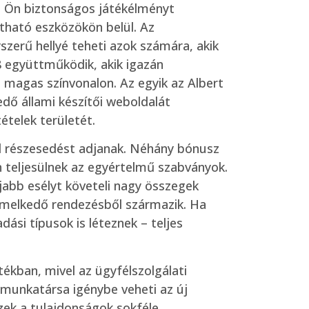
s Ön biztonságos játékélményt
tható eszközökön belül. Az
zerű hellyé teheti azok számára, akik
 együttműködik, akik igazán
, magas színvonalon. Az egyik az Albert
dő állami készítői weboldalát
ételek területét.
ól részesedést adjanak. Néhány bónusz
 teljesülnek az egyértelmű szabványok.
jabb esélyt követeli nagy összegek
kiemelkedő rendezésből származik. Ha
ási típusok is léteznek – teljes
ékban, mivel az ügyfélszolgálati
munkatársa igénybe veheti az új
ezek a tulajdonságok sokféle