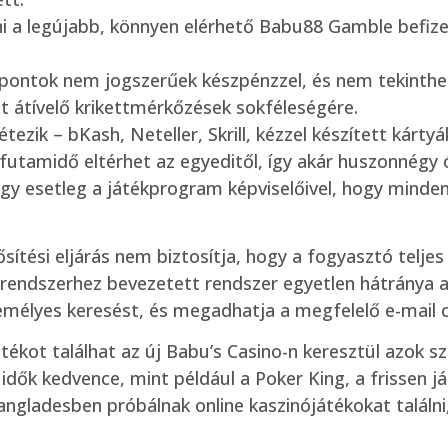
ni a legújabb, könnyen elérhető Babu88 Gamble befiz
a pontok nem jogszerűek készpénzzel, és nem tekinthe
ot átívelő krikettmérkőzések sokféleségére.
ezik – bKash, Neteller, Skrill, kézzel készített kárty
ss futamidő eltérhet az egyeditől, így akár huszonnégy 
gy esetleg a játékprogram képviselőivel, hogy minden
ítési eljárás nem biztosítja, hogy a fogyasztó teljes
 rendszerhez bevezetett rendszer egyetlen hátránya az,
 személyes keresést, és megadhatja a megfelelő e-mail
ékot találhat az új Babu’s Casino-n keresztül azok szá
idők kedvence, mint például a Poker King, a frissen j
ngladesben próbálnak online kaszinójátékokat találni