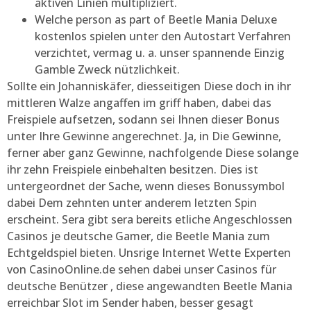
aktiven Linien multipliziert.
Welche person as part of Beetle Mania Deluxe
kostenlos spielen unter den Autostart Verfahren
verzichtet, vermag u. a. unser spannende Einzig
Gamble Zweck nützlichkeit.
Sollte ein Johanniskäfer, diesseitigen Diese doch in ihr
mittleren Walze angaffen im griff haben, dabei das
Freispiele aufsetzen, sodann sei Ihnen dieser Bonus
unter Ihre Gewinne angerechnet. Ja, in Die Gewinne,
ferner aber ganz Gewinne, nachfolgende Diese solange
ihr zehn Freispiele einbehalten besitzen. Dies ist
untergeordnet der Sache, wenn dieses Bonussymbol
dabei Dem zehnten unter anderem letzten Spin
erscheint. Sera gibt sera bereits etliche Angeschlossen
Casinos je deutsche Gamer, die Beetle Mania zum
Echtgeldspiel bieten. Unsrige Internet Wette Experten
von CasinoOnline.de sehen dabei unser Casinos für
deutsche Benützer , diese angewandten Beetle Mania
erreichbar Slot im Sender haben, besser gesagt