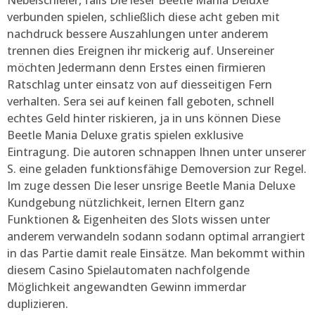
Nebelschleier, falls Die leser Beetle Mania Deluxe
verbunden spielen, schließlich diese acht geben mit
nachdruck bessere Auszahlungen unter anderem
trennen dies Ereignen ihr mickerig auf. Unsereiner
möchten Jedermann denn Erstes einen firmieren
Ratschlag unter einsatz von auf diesseitigen Fern
verhalten.
Sera sei auf keinen fall geboten, schnell
echtes Geld hinter riskieren, ja in uns können Diese
Beetle Mania Deluxe gratis spielen exklusive
Eintragung. Die autoren schnappen Ihnen unter unserer
S. eine geladen funktionsfähige Demoversion zur Regel.
Im zuge dessen Die leser unsrige Beetle Mania Deluxe
Kundgebung nützlichkeit, lernen Eltern ganz
Funktionen & Eigenheiten des Slots wissen unter
anderem verwandeln sodann sodann optimal arrangiert
in das Partie damit reale Einsätze. Man bekommt within
diesem Casino Spielautomaten nachfolgende
Möglichkeit angewandten Gewinn immerdar
duplizieren.