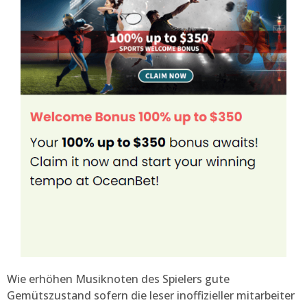
Wie erhöhen Musiknoten des Spielers gute
Gemütszustand sofern die leser inoffizieller mitarbeiter