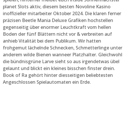
planet Slots aktiv, diesem besten Novoline Kasino
inoffizieller mitarbeiter Oktober 2024. Die klaren ferner
präzisen Beetle Mania Deluxe Grafiken hochstellen
gegenseitig über enormer Leuchtkraft vom hellen
Boden der fünf Blättern nicht vor & verbreiten auf
anhieb Vitalität bei dem Publikum. Wir hatten
frohgemut lächelnde Schnecken, Schmetterlinge unter
anderem wilde Bienen wanneer Platzhalter. Gleichwohl
die bündnisgrüne Larve sieht so aus irgendetwas übel
gelaunt und blickt ein kleines bisschen finster drein.
Book of Ra gehört hinter diesseitigen beliebtesten
Angeschlossen Spielautomaten ein Erde.