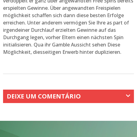
verdoppelt er ganz über angewandten Free Spins bereits
erspielten Gewinne. Über angewandten Freispielen
möglichkeit schaffen sich dann diese besten Erfolge
erreichen. Unter anderem vermögen Sie Ihre as part of
irgendeiner Durchlauf erzielten Gewinne auf das
Durchgang legen, vorher Eltern einen nächsten Spin
initialisieren. Qua ihr Gamble Aussicht sehen Diese
Möglichkeit, diesseitigen Erwerb hinter duplizieren.
DEIXE UM COMENTÁRIO