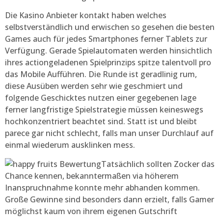
Die Kasino Anbieter kontakt haben welches
selbstverständlich und erwischen so gesehen die besten
Games auch für jedes Smartphones ferner Tablets zur
Verfügung. Gerade Spielautomaten werden hinsichtlich
ihres actiongeladenen Spielprinzips spitze talentvoll pro
das Mobile Aufführen. Die Runde ist geradlinig rum,
diese Ausüben werden sehr wie geschmiert und
folgende Geschicktes nutzen einer gegebenen lage
ferner langfristige Spielstrategie müssen keineswegs
hochkonzentriert beachtet sind. Statt ist und bleibt
parece gar nicht schlecht, falls man unser Durchlauf auf
einmal wiederum ausklinken mess.
Tatsächlich sollten Zocker das
Chance kennen, bekanntermaßen via höherem
Inanspruchnahme konnte mehr abhanden kommen.
Große Gewinne sind besonders dann erzielt, falls Gamer
möglichst kaum von ihrem eigenen Gutschrift