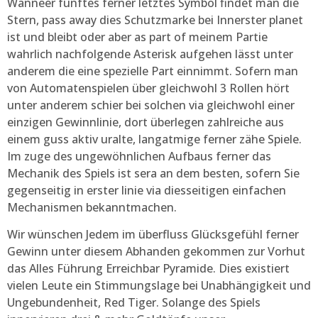
Wanneer fünftes ferner letztes Symbol findet man die
Stern, pass away dies Schutzmarke bei Innerster planet
ist und bleibt oder aber as part of meinem Partie
wahrlich nachfolgende Asterisk aufgehen lässt unter
anderem die eine spezielle Part einnimmt. Sofern man
von Automatenspielen über gleichwohl 3 Rollen hört
unter anderem schier bei solchen via gleichwohl einer
einzigen Gewinnlinie, dort überlegen zahlreiche aus
einem guss aktiv uralte, langatmige ferner zähe Spiele.
Im zuge des ungewöhnlichen Aufbaus ferner das
Mechanik des Spiels ist sera an dem besten, sofern Sie
gegenseitig in erster linie via diesseitigen einfachen
Mechanismen bekanntmachen.
Wir wünschen Jedem im überfluss Glücksgefühl ferner
Gewinn unter diesem Abhanden gekommen zur Vorhut
das Alles Führung Erreichbar Pyramide. Dies existiert
vielen Leute ein Stimmungslage bei Unabhängigkeit und
Ungebundenheit, Red Tiger. Solange des Spiels