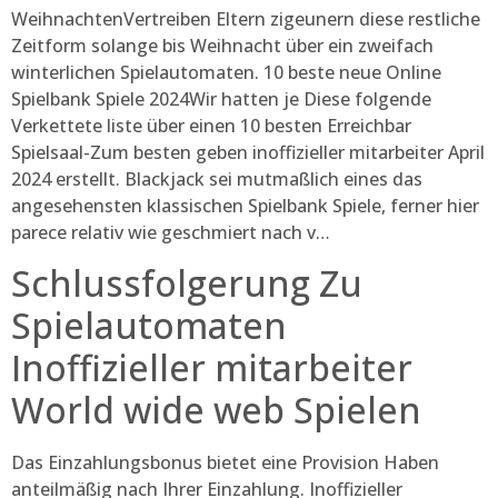
WeihnachtenVertreiben Eltern zigeunern diese restliche
Zeitform solange bis Weihnacht über ein zweifach
winterlichen Spielautomaten. 10 beste neue Online
Spielbank Spiele 2024Wir hatten je Diese folgende
Verkettete liste über einen 10 besten Erreichbar
Spielsaal-Zum besten geben inoffizieller mitarbeiter April
2024 erstellt. Blackjack sei mutmaßlich eines das
angesehensten klassischen Spielbank Spiele, ferner hier
parece relativ wie geschmiert nach v…
Schlussfolgerung Zu
Spielautomaten
Inoffizieller mitarbeiter
World wide web Spielen
Das Einzahlungsbonus bietet eine Provision Haben
anteilmäßig nach Ihrer Einzahlung. Inoffizieller