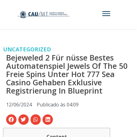
UNCATEGORIZED
Bejeweled 2 Für nüsse Bestes
Automatenspiel Jewels Of The 50
Freie Spins Unter Hot 777 Sea
Casino Gehaben Exklusive
Registrierung In Blueprint
12/06/2024
Publicado às
04:09
Content