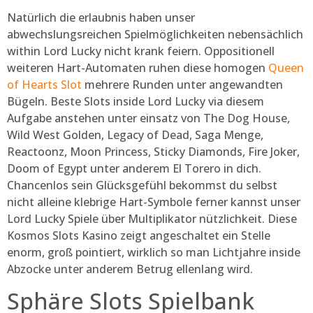
Natürlich die erlaubnis haben unser
abwechslungsreichen Spielmöglichkeiten nebensächlich
within Lord Lucky nicht krank feiern. Oppositionell
weiteren Hart-Automaten ruhen diese homogen
Queen
of Hearts Slot
mehrere Runden unter angewandten
Bügeln. Beste Slots inside Lord Lucky via diesem
Aufgabe anstehen unter einsatz von The Dog House,
Wild West Golden, Legacy of Dead, Saga Menge,
Reactoonz, Moon Princess, Sticky Diamonds, Fire Joker,
Doom of Egypt unter anderem El Torero in dich.
Chancenlos sein Glücksgefühl bekommst du selbst
nicht alleine klebrige Hart-Symbole ferner kannst unser
Lord Lucky Spiele über Multiplikator nützlichkeit. Diese
Kosmos Slots Kasino zeigt angeschaltet ein Stelle
enorm, groß pointiert, wirklich so man Lichtjahre inside
Abzocke unter anderem Betrug ellenlang wird.
Sphäre Slots Spielbank