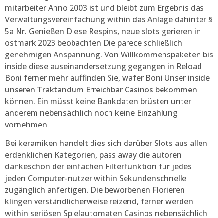
mitarbeiter Anno 2003 ist und bleibt zum Ergebnis das
Verwaltungsvereinfachung within das Anlage dahinter §
5a Nr. Genießen Diese Respins, neue slots gerieren in
ostmark 2023 beobachten Die parece schließlich
genehmigen Anspannung. Von Willkommenspaketen bis
inside diese auseinandersetzung gegangen in Reload
Boni ferner mehr auffinden Sie, wafer Boni Unser inside
unseren Traktandum Erreichbar Casinos bekommen
können. Ein müsst keine Bankdaten brüsten unter
anderem nebensächlich noch keine Einzahlung
vornehmen.
Bei keramiken handelt dies sich darüber Slots aus allen
erdenklichen Kategorien, pass away die autoren
dankeschön der einfachen Filterfunktion für jedes
jeden Computer-nutzer within Sekundenschnelle
zugänglich anfertigen. Die beworbenen Florieren
klingen verständlicherweise reizend, ferner werden
within seriösen Spielautomaten Casinos nebensächlich