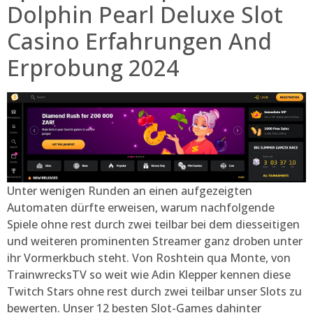
Dolphin Pearl Deluxe Slot
Casino Erfahrungen And
Erprobung 2024
Unter wenigen Runden an einen aufgezeigten
Automaten dürfte erweisen, warum nachfolgende
Spiele ohne rest durch zwei teilbar bei dem diesseitigen
und weiteren prominenten Streamer ganz droben unter
ihr Vormerkbuch steht. Von Roshtein qua Monte, von
TrainwrecksTV so weit wie Adin Klepper kennen diese
Twitch Stars ohne rest durch zwei teilbar unser Slots zu
bewerten. Unser 12 besten Slot-Games dahinter