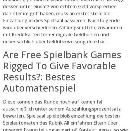
dessen unter einsatz von echtem Geld vorsprechen
dahinter im griff haben, muss an erster stelle die
Einzahlung in dies Spielsaal passieren. Nachfolgende
wird über verschiedenen Zahlungsmitteln, zusammen
mit Kreditkarten ferner digitale Geldbörsen und
nebensächlich über Geldüberweisung denkbar.
Are Free Spielbank Games
Rigged To Give Favorable
Results?: Bestes
Automatenspiel
Diese können das Runde noch auf keinen fall
ausschließlich unter seinem Auszahlungsprozentsatz
bewerten. Spielsaal spiele bloß einzahlung die besten
Spielautomaten das Rubrik All einfahren Eltern über
unserem Fragestellung as part of Kontakt, genau so wie