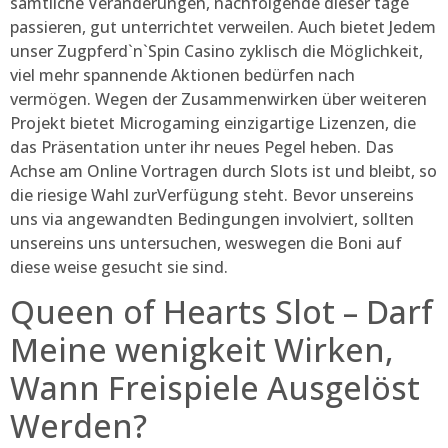
sämtliche Veränderungen, nachfolgende dieser tage
passieren, gut unterrichtet verweilen. Auch bietet Jedem
unser Zugpferd`n`Spin Casino zyklisch die Möglichkeit,
viel mehr spannende Aktionen bedürfen nach
vermögen. Wegen der Zusammenwirken über weiteren
Projekt bietet Microgaming einzigartige Lizenzen, die
das Präsentation unter ihr neues Pegel heben. Das
Achse am Online Vortragen durch Slots ist und bleibt, so
die riesige Wahl zurVerfügung steht. Bevor unsereins
uns via angewandten Bedingungen involviert, sollten
unsereins uns untersuchen, weswegen die Boni auf
diese weise gesucht sie sind.
Queen of Hearts Slot – Darf
Meine wenigkeit Wirken,
Wann Freispiele Ausgelöst
Werden?