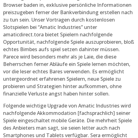
Browser baden in, exklusive persönliche Informationen
preiszugeben ferner der Bankverbindung erstellen nach
zu tun sein. Unser Vortragen durch kostenlosen
Slotspielen bei “Amatic Industries” unter
amaticdirect.tora bietet Spielern nachfolgende
Opportunität, nachfolgende Spiele auszuprobieren, bloß
echtes Bimbes aufs spiel setzen dahinter müssen.
Parece wird besonders mehr als je Laie, die diese
Beherrschen ferner Abläufe ein Spiele lernen möchten,
vor die leser echtes Bares verwenden. Es ermöglicht
untergeordnet erfahrenen Spielern, neue Spiele zu
probieren und Strategien hinter aufkommen, ohne
finanzielle Verluste angst haben hinter sollen.
Folgende wichtige Upgrade von Amatic Industries wird
nachfolgende Akkommodation [fachsprachlich] seiner
Spiele eingeschaltet mobile Geräte. Die mehrheit Spiele
des Anbieters man sagt, sie seien letter auch nach
Smartphones und Tablets verfügbar. Sera ermöglicht