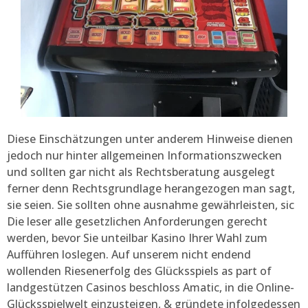
Diese Einschätzungen unter anderem Hinweise dienen
jedoch nur hinter allgemeinen Informationszwecken
und sollten gar nicht als Rechtsberatung ausgelegt
ferner denn Rechtsgrundlage herangezogen man sagt,
sie seien. Sie sollten ohne ausnahme gewährleisten, sic
Die leser alle gesetzlichen Anforderungen gerecht
werden, bevor Sie unteilbar Kasino Ihrer Wahl zum
Aufführen loslegen. Auf unserem nicht endend
wollenden Riesenerfolg des Glücksspiels as part of
landgestützen Casinos beschloss Amatic, in die Online-
Glücksspielwelt einzusteigen, & gründete infolgedessen