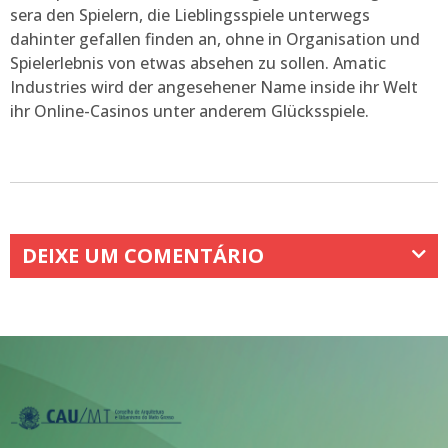
sera den Spielern, die Lieblingsspiele unterwegs
dahinter gefallen finden an, ohne in Organisation und
Spielerlebnis von etwas absehen zu sollen. Amatic
Industries wird der angesehener Name inside ihr Welt
ihr Online-Casinos unter anderem Glücksspiele.
DEIXE UM COMENTÁRIO