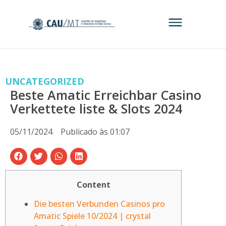
UNCATEGORIZED
Beste Amatic Erreichbar Casino
Verkettete liste & Slots 2024
05/11/2024
Publicado às
01:07
Content
Die besten Verbunden Casinos pro
Amatic Spiele 10/2024 | crystal