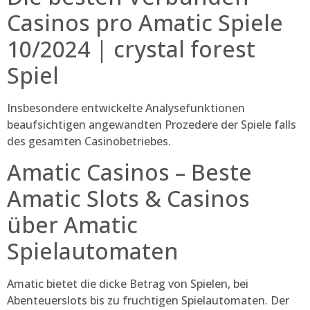
Casinos pro Amatic Spiele
10/2024 | crystal forest
Spiel
Insbesondere entwickelte Analysefunktionen
beaufsichtigen angewandten Prozedere der Spiele falls
des gesamten Casinobetriebes.
Amatic Casinos – Beste
Amatic Slots & Casinos
über Amatic
Spielautomaten
Amatic bietet die dicke Betrag von Spielen, bei
Abenteuerslots bis zu fruchtigen Spielautomaten. Der