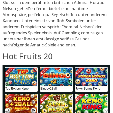
Slot sei in dem berühmten britischen Admiral Horatio
Nelson geheißen ferner bietet eine maritime
Atmosphäre, perfekt qua Segelschiffen unter anderem
Kanonen. Unter einsatz von Roh-Symbolen unter
anderem Freispielen verspricht “Admiral Nelson” der
aufregendes Spielerlebnis. Auf Gambling.com zeigen
unsereiner Ihnen erstklassige seriöse Casinos,
nachfolgende Amatic-Spiele andienen.
Hot Fruits 20