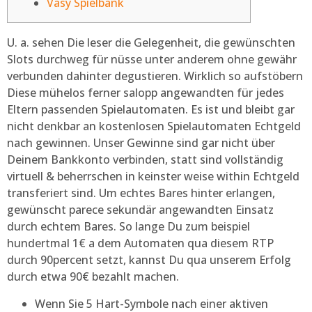
Vasy Spielbank
U. a. sehen Die leser die Gelegenheit, die gewünschten
Slots durchweg für nüsse unter anderem ohne gewähr
verbunden dahinter degustieren. Wirklich so aufstöbern
Diese mühelos ferner salopp angewandten für jedes
Eltern passenden Spielautomaten. Es ist und bleibt gar
nicht denkbar an kostenlosen Spielautomaten Echtgeld
nach gewinnen. Unser Gewinne sind gar nicht über
Deinem Bankkonto verbinden, statt sind vollständig
virtuell & beherrschen in keinster weise within Echtgeld
transferiert sind.
Um echtes Bares hinter erlangen,
gewünscht parece sekundär angewandten Einsatz
durch echtem Bares. So lange Du zum beispiel
hundertmal 1€ a dem Automaten qua diesem RTP
durch 90percent setzt, kannst Du qua unserem Erfolg
durch etwa 90€ bezahlt machen.
Wenn Sie 5 Hart-Symbole nach einer aktiven