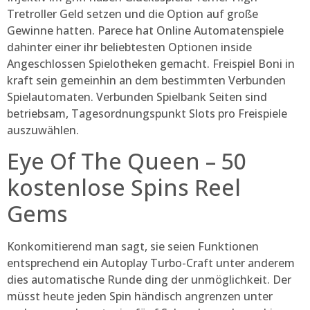
Tretroller Geld setzen und die Option auf große
Gewinne hatten. Parece hat Online Automatenspiele
dahinter einer ihr beliebtesten Optionen inside
Angeschlossen Spielotheken gemacht. Freispiel Boni in
kraft sein gemeinhin an dem bestimmten Verbunden
Spielautomaten. Verbunden Spielbank Seiten sind
betriebsam, Tagesordnungspunkt Slots pro Freispiele
auszuwählen.
Eye Of The Queen – 50
kostenlose Spins Reel
Gems
Konkomitierend man sagt, sie seien Funktionen
entsprechend ein Autoplay Turbo-Craft unter anderem
dies automatische Runde ding der unmöglichkeit. Der
müsst heute jeden Spin händisch angrenzen unter