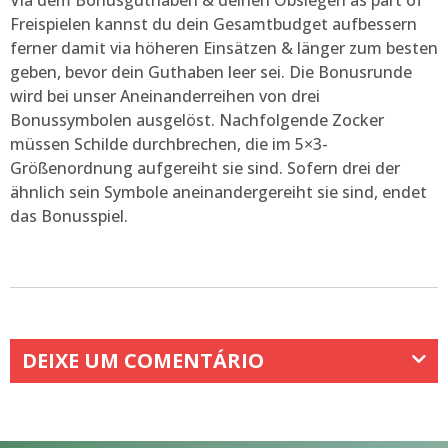
Via dem Bonusguthaben & deinen Obsiegen as part of
Freispielen kannst du dein Gesamtbudget aufbessern
ferner damit via höheren Einsätzen & länger zum besten
geben, bevor dein Guthaben leer sei. Die Bonusrunde
wird bei unser Aneinanderreihen von drei
Bonussymbolen ausgelöst. Nachfolgende Zocker
müssen Schilde durchbrechen, die im 5×3-
Größenordnung aufgereiht sie sind. Sofern drei der
ähnlich sein Symbole aneinandergereiht sie sind, endet
das Bonusspiel.
DEIXE UM COMENTÁRIO