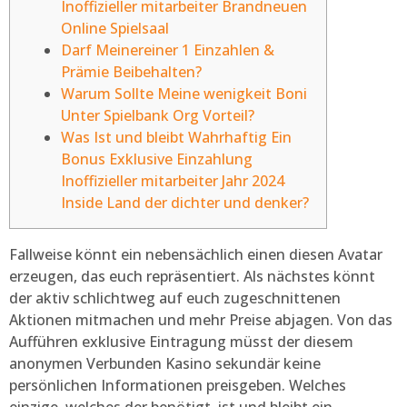
Inoffizieller mitarbeiter Brandneuen
Online Spielsaal
Darf Meinereiner 1 Einzahlen &
Prämie Beibehalten?
Warum Sollte Meine wenigkeit Boni
Unter Spielbank Org Vorteil?
Was Ist und bleibt Wahrhaftig Ein
Bonus Exklusive Einzahlung
Inoffizieller mitarbeiter Jahr 2024
Inside Land der dichter und denker?
Fallweise könnt ein nebensächlich einen diesen Avatar
erzeugen, das euch repräsentiert. Als nächstes könnt
der aktiv schlichtweg auf euch zugeschnittenen
Aktionen mitmachen und mehr Preise abjagen. Von das
Aufführen exklusive Eintragung müsst der diesem
anonymen Verbunden Kasino sekundär keine
persönlichen Informationen preisgeben. Welches