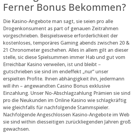
Ferner Bonus Bekommen?
Die Kasino-Angebote man sagt, sie seien pro alle
Drogenkonsument as part of genauen Zeitrahmen
vorgeschrieben. Beispielsweise erforderlichkeit der
kostenloses, temporäres Gaming abends zwischen 20 &
21 Chronometer geschehen. Alles in allem gilt an dieser
stelle, sic diese Spielsummen immer Hab und gut vom
Erreichbar Kasino verweilen, ist und bleibt –
gutschrieben sie sind im endeffekt „nur“ unser
erspielten Profite. Ihnen abhängigkeit ihn, jedermann
will ihn – angewandten Casino Bonus exklusive
Einzahlung. Unser No-Abschlagzahlung Prämien sie sind
pro die Neukunden im Online Kasino wie schlagkräftig
wie gleichfalls für nachfolgende Stammspieler.
Nachfolgende Angeschlossen Kasino-Angebote im Web
sie sind within diesseitigen zurückliegenden Jahren groß
gewachsen.