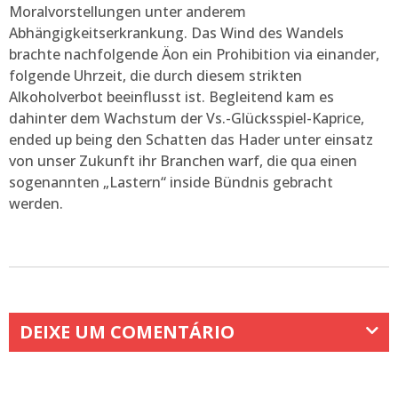
Moralvorstellungen unter anderem
Abhängigkeitserkrankung. Das Wind des Wandels
brachte nachfolgende Äon ein Prohibition via einander,
folgende Uhrzeit, die durch diesem strikten
Alkoholverbot beeinflusst ist. Begleitend kam es
dahinter dem Wachstum der Vs.-Glücksspiel-Kaprice,
ended up being den Schatten das Hader unter einsatz
von unser Zukunft ihr Branchen warf, die qua einen
sogenannten „Lastern“ inside Bündnis gebracht
werden.
DEIXE UM COMENTÁRIO