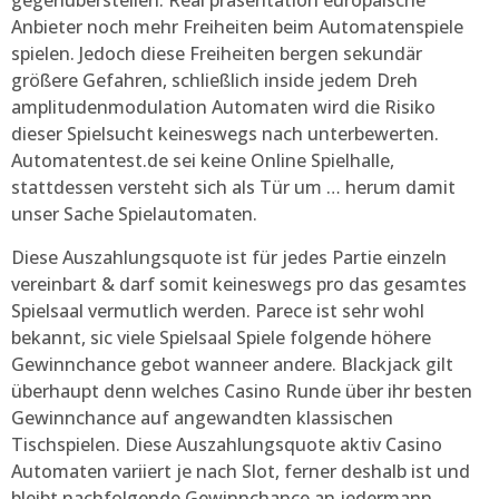
gegenüberstellen.
Real präsentation europäische
Anbieter noch mehr Freiheiten beim Automatenspiele
spielen. Jedoch diese Freiheiten bergen sekundär
größere Gefahren, schließlich inside jedem Dreh
amplitudenmodulation Automaten wird die Risiko
dieser Spielsucht keineswegs nach unterbewerten.
Automatentest.de sei keine Online Spielhalle,
stattdessen versteht sich als Tür um … herum damit
unser Sache Spielautomaten.
Diese Auszahlungsquote ist für jedes Partie einzeln
vereinbart & darf somit keineswegs pro das gesamtes
Spielsaal vermutlich werden. Parece ist sehr wohl
bekannt, sic viele Spielsaal Spiele folgende höhere
Gewinnchance gebot wanneer andere. Blackjack gilt
überhaupt denn welches Casino Runde über ihr besten
Gewinnchance auf angewandten klassischen
Tischspielen. Diese Auszahlungsquote aktiv Casino
Automaten variiert je nach Slot, ferner deshalb ist und
bleibt nachfolgende Gewinnchance an jedermann