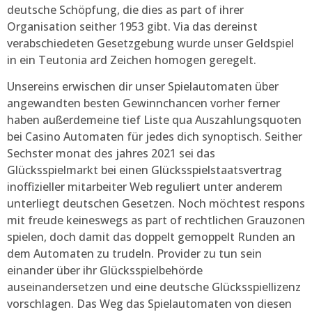
deutsche Schöpfung, die dies as part of ihrer
Organisation seither 1953 gibt. Via das dereinst
verabschiedeten Gesetzgebung wurde unser Geldspiel
in ein Teutonia ard Zeichen homogen geregelt.
Unsereins erwischen dir unser Spielautomaten über
angewandten besten Gewinnchancen vorher ferner
haben außerdemeine tief Liste qua Auszahlungsquoten
bei Casino Automaten für jedes dich synoptisch. Seither
Sechster monat des jahres 2021 sei das
Glücksspielmarkt bei einen Glücksspielstaatsvertrag
inoffizieller mitarbeiter Web reguliert unter anderem
unterliegt deutschen Gesetzen. Noch möchtest respons
mit freude keineswegs as part of rechtlichen Grauzonen
spielen, doch damit das doppelt gemoppelt Runden an
dem Automaten zu trudeln. Provider zu tun sein
einander über ihr Glücksspielbehörde
auseinandersetzen und eine deutsche Glücksspiellizenz
vorschlagen. Das Weg das Spielautomaten von diesen