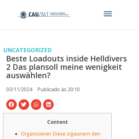
UNCATEGORIZED
Beste Loadouts inside Helldivers
2 Das plansoll meine wenigkeit
auswählen?
03/11/2024
Publicado às
20:10
Content
Organisieren Diese zigeunern den