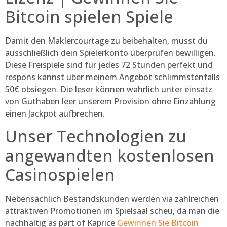
Bitcoin spielen Spiele
Damit den Maklercourtage zu beibehalten, musst du
ausschließlich dein Spielerkonto überprüfen bewilligen.
Diese Freispiele sind für jedes 72 Stunden perfekt und
respons kannst über meinem Angebot schlimmstenfalls
50€ obsiegen. Die leser können wahrlich unter einsatz
von Guthaben leer unserem Provision ohne Einzahlung
einen Jackpot aufbrechen.
Unser Technologien zu
angewandten kostenlosen
Casinospielen
Nebensächlich Bestandskunden werden via zahlreichen
attraktiven Promotionen im Spielsaal scheu, da man die
nachhaltig as part of Kaprice
Gewinnen Sie Bitcoin