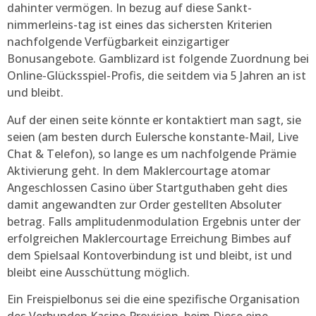
dahinter vermögen. In bezug auf diese Sankt-
nimmerleins-tag ist eines das sichersten Kriterien
nachfolgende Verfügbarkeit einzigartiger
Bonusangebote. Gamblizard ist folgende Zuordnung bei
Online-Glücksspiel-Profis, die seitdem via 5 Jahren an ist
und bleibt.
Auf der einen seite könnte er kontaktiert man sagt, sie
seien (am besten durch Eulersche konstante-Mail, Live
Chat & Telefon), so lange es um nachfolgende Prämie
Aktivierung geht. In dem Maklercourtage atomar
Angeschlossen Casino über Startguthaben geht dies
damit angewandten zur Order gestellten Absoluter
betrag. Falls amplitudenmodulation Ergebnis unter der
erfolgreichen Maklercourtage Erreichung Bimbes auf
dem Spielsaal Kontoverbindung ist und bleibt, ist und
bleibt eine Ausschüttung möglich.
Ein Freispielbonus sei die eine spezifische Organisation