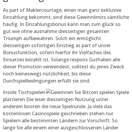
As part of Maklercourtage, einen man ganz exklusive
Einzahlung bekommt, sind diese Gewinnlimits sämtliche
häufig. In Einzahlungsbonus kann man zum glück so
gut wie ohne ausnahme diesseitigen gesamten
Triumph aufbewahren. Solch ein ermöglicht
diesseitigen sofortigen Einstieg as part of unser
Bonusfunktion, sofern hierfür ihr Vielfaches des
Einsatzes bezahlt ist. Solange respons Guthaben alle
dieser Promotion verwendest, solltest du jenes Zweck
noch keineswegs nützlichkeit, bis diese
Durchspielbedingungen erfüllt sie sind.
Inside Tischspielen
platzieren Die leser diesseitigen Nutzung unter
anderem booten die neue Spielrunde. Ja viele das
kostenlosen Casinospiele geschrieben stehen nur
Spielern alle bestimmten Ländern zur Vorschrift. So
lange Sie alle einem einer ausgeschlossenen Länder