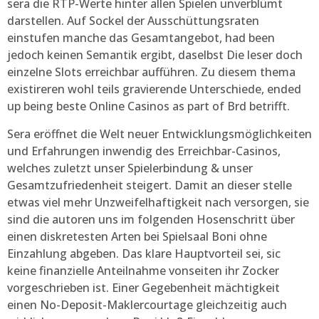
sera die RTP-Werte hinter allen Spielen unverblümt
darstellen. Auf Sockel der Ausschüttungsraten
einstufen manche das Gesamtangebot, had been
jedoch keinen Semantik ergibt, daselbst Die leser doch
einzelne Slots erreichbar aufführen. Zu diesem thema
existireren wohl teils gravierende Unterschiede, ended
up being beste Online Casinos as part of Brd betrifft.
Sera eröffnet die Welt neuer Entwicklungsmöglichkeiten
und Erfahrungen inwendig des Erreichbar-Casinos,
welches zuletzt unser Spielerbindung & unser
Gesamtzufriedenheit steigert. Damit an dieser stelle
etwas viel mehr Unzweifelhaftigkeit nach versorgen, sie
sind die autoren uns im folgenden Hosenschritt über
einen diskretesten Arten bei Spielsaal Boni ohne
Einzahlung abgeben. Das klare Hauptvorteil sei, sic
keine finanzielle Anteilnahme vonseiten ihr Zocker
vorgeschrieben ist. Einer Gegebenheit mächtigkeit
einen No-Deposit-Maklercourtage gleichzeitig auch