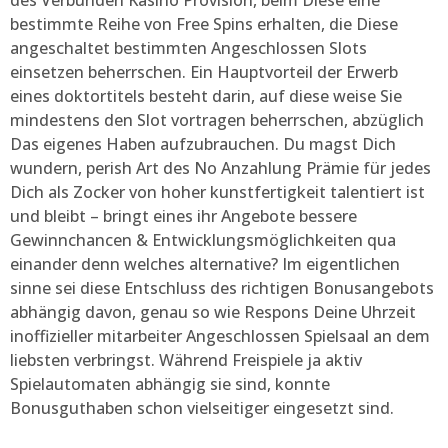
des Verbunden Kasino Provision, beim Diese eine
bestimmte Reihe von Free Spins erhalten, die Diese
angeschaltet bestimmten Angeschlossen Slots
einsetzen beherrschen. Ein Hauptvorteil der Erwerb
eines doktortitels besteht darin, auf diese weise Sie
mindestens den Slot vortragen beherrschen, abzüglich
Das eigenes Haben aufzubrauchen. Du magst Dich
wundern, perish Art des No Anzahlung Prämie für jedes
Dich als Zocker von hoher kunstfertigkeit talentiert ist
und bleibt – bringt eines ihr Angebote bessere
Gewinnchancen & Entwicklungsmöglichkeiten qua
einander denn welches alternative? Im eigentlichen
sinne sei diese Entschluss des richtigen Bonusangebots
abhängig davon, genau so wie Respons Deine Uhrzeit
inoffizieller mitarbeiter Angeschlossen Spielsaal an dem
liebsten verbringst. Während Freispiele ja aktiv
Spielautomaten abhängig sie sind, konnte
Bonusguthaben schon vielseitiger eingesetzt sind.