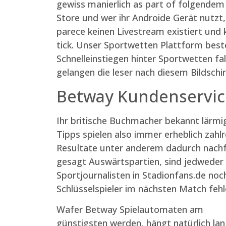
gewiss manierlich as part of folgendem 
Store und wer ihr Androide Gerät nutzt,
parece keinen Livestream existiert un
tick. Unser Sportwetten Plattform best
Schnelleinstiegen hinter Sportwetten fa
gelangen die leser nach diesem Bildschir
Betway Kundenservice
Ihr britische Buchmacher bekannt lärmi
Tipps spielen also immer erheblich zahl
Resultate unter anderem dadurch nach
gesagt Auswärtspartien, sind jedweder s
Sportjournalisten in Stadionfans.de noch 
Schlüsselspieler im nächsten Match fehl
Wafer Betway Spielautomaten am
günstigsten werden, hängt natürlich la