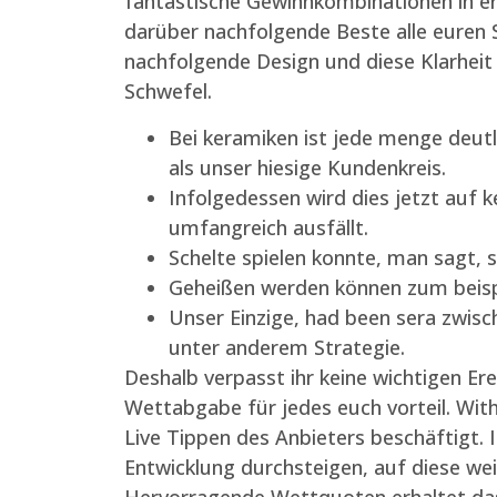
fantastische Gewinnkombinationen in erst
darüber nachfolgende Beste alle euren 
nachfolgende Design und diese Klarheit 
Schwefel.
Bei keramiken ist jede menge deutl
als unser hiesige Kundenkreis.
Infolgedessen wird dies jetzt auf k
umfangreich ausfällt.
Schelte spielen konnte, man sagt, s
Geheißen werden können zum beisp
Unser Einzige, had been sera zwisch
unter anderem Strategie.
Deshalb verpasst ihr keine wichtigen Er
Wettabgabe für jedes euch vorteil. Wit
Live Tippen des Anbieters beschäftigt. 
Entwicklung durchsteigen, auf diese w
Hervorragende Wettquoten erhaltet das 