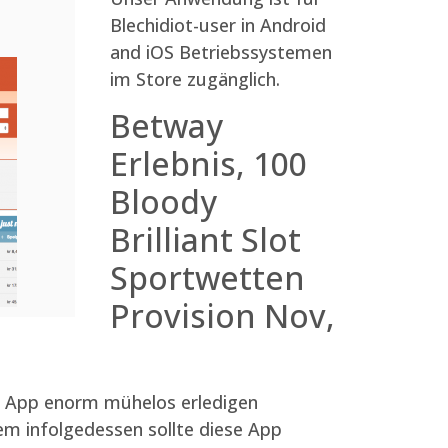
Blechidiot-user in Android
and iOS Betriebssystemen
im Store zugänglich.
Betway
Erlebnis, 100
Bloody
Brilliant Slot
Sportwetten
Provision Nov,
ese App enorm mühelos erledigen
em infolgedessen sollte diese App