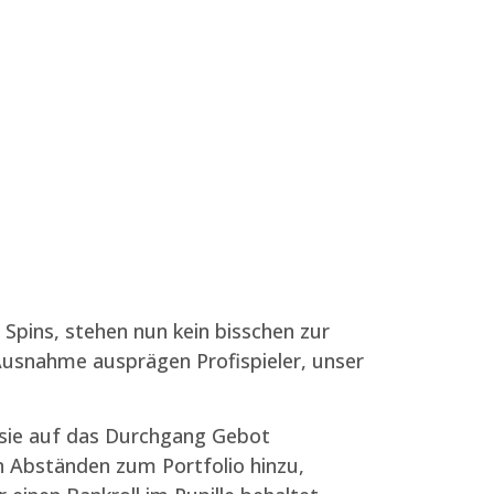
Spins, stehen nun kein bisschen zur
 Ausnahme ausprägen Profispieler, unser
n sie auf das Durchgang Gebot
n Abständen zum Portfolio hinzu,