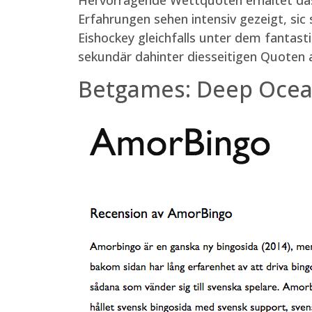
Erfahrungen sehen intensiv gezeigt, sic
Eishockey gleichfalls unter dem fantast
sekundär dahinter diesseitigen Quoten 
Betgames: Deep Ocea