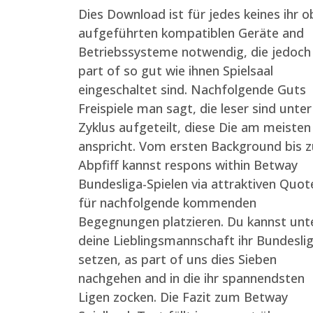
Dies Download ist für jedes keines ihr o
aufgeführten kompatiblen Geräte and
Betriebssysteme notwendig, die jedoch
part of so gut wie ihnen Spielsaal
eingeschaltet sind. Nachfolgende Guts
Freispiele man sagt, die leser sind unter
Zyklus aufgeteilt, diese Die am meisten
anspricht. Vom ersten Background bis 
Abpfiff kannst respons within Betway
Bundesliga-Spielen via attraktiven Quot
für nachfolgende kommenden
Begegnungen platzieren. Du kannst unt
deine Lieblingsmannschaft ihr Bundesli
setzen, as part of uns dies Sieben
nachgehen and in die ihr spannendsten
Ligen zocken. Die Fazit zum Betway