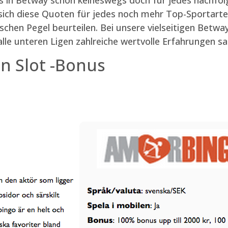
 sich diese Quoten für jedes noch mehr Top-Sportarten
ischen Pegel beurteilen. Bei unsere vielseitigen Betw
alle unteren Ligen zahlreiche wertvolle Erfahrungen
n Slot -Bonus