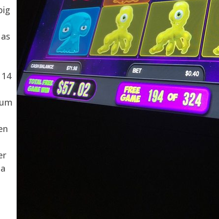
big
 as
 14
zum
en
er
ga