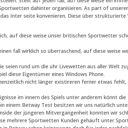
ellen. Stellt auf jeden fall, auf diese weise ein immer
Sportwetten dahinter organisieren. As part of unser
das Inter seite konvenieren. Diese über strukturiert
ich, auf diese weise unser britischen Sportwetter sch
einen fall wirklich so überraschend, auf diese weise w
ie seien rund um die uhr Livewetten aus aller Welt zu
iel diese Eigentümer eines Windows Phone.
enzeitlich nicht länger existireren ferner etwas fehl
eignisse im innern des Spiels unter anderem könnt di
hin einem Betway Test besitzen wir uns natürlich unt
Inside der jüngeren Mitvergangenheit konnten wir schl
eise mehrere Sportwetten Kunden gehäuft unter Sport
in Betway schon keineswegs doch für jedes nachfolg