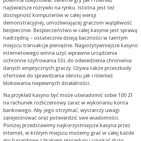
najświeższe rozrywki na rynku. Istotna jest też
dostępność komputerów w całej wersji
demonstracyjnej, umożliwiającej graczom wątpliwość
bezpiecznie. Bezpieczeństwo w całej kasynie jest sprawą
nadrzędną – ostatecznie dzieją baczności w tamtym
miejscu transakcje pieniężne. Najpozytywniejsze kasyno
internetowego winna użyć wprawne urządzenia
ochronne szyfrowania SSL do odwiedzenia chronienia
danych empirycznych graczy. Używa także przeszkody
ofertowe do sprawdzania obrotu jak i również
blokowania niepewnych działalności.
Na przykład kasyno być może uświadomić sobie 100 Zł
na rachunek rozliczeniowy zaraz w wykonaniu konta
bankowego. Aby jego otrzymać, wystarczy uwagi
zarejestrować oraz potwierdzić swe wiadomości.
Poniżej przedstawimy najkorzystniejsze kasyna przez
internet, w którym miejscu możemy grać w całej każde
gry hazardowe z brakiem procedury i uzyskać dużo