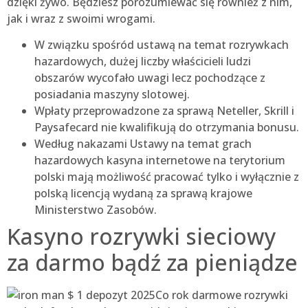
dzięki żywo. Będziesz porozumiewać się również z nim,
jak i wraz z swoimi wrogami.
W związku spośród ustawą na temat rozrywkach
hazardowych, dużej liczby właścicieli ludzi
obszarów wycofało uwagi lecz pochodzące z
posiadania maszyny slotowej.
Wpłaty przeprowadzone za sprawą Neteller, Skrill i
Paysafecard nie kwalifikują do otrzymania bonusu.
Według nakazami Ustawy na temat grach
hazardowych kasyna internetowe na terytorium
polski mają możliwość pracować tylko i wyłącznie z
polską licencją wydaną za sprawą krajowe
Ministerstwo Zasobów.
Kasyno rozrywki sieciowy
za darmo bądź za pieniądze
Co rok darmowe rozrywki