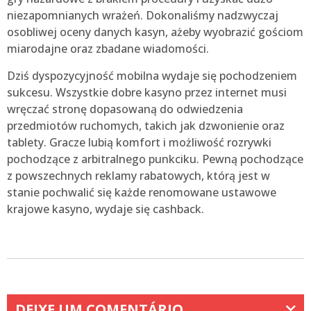
niezapomnianych wrażeń. Dokonaliśmy nadzwyczaj
osobliwej oceny danych kasyn, ażeby wyobrazić gościom
miarodajne oraz zbadane wiadomości.
Dziś dyspozycyjność mobilna wydaje się pochodzeniem
sukcesu. Wszystkie dobre kasyno przez internet musi
wręczać stronę dopasowaną do odwiedzenia
przedmiotów ruchomych, takich jak dzwonienie oraz
tablety. Gracze lubią komfort i możliwość rozrywki
pochodzące z arbitralnego punkciku. Pewną pochodzące
z powszechnych reklamy rabatowych, którą jest w
stanie pochwalić się każde renomowane ustawowe
krajowe kasyno, wydaje się cashback.
DEIXE UM COMENTÁRIO