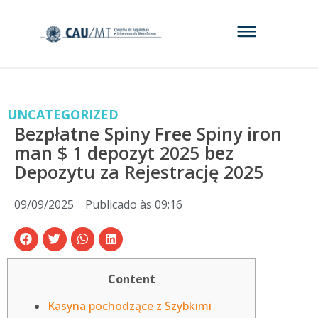
UNCATEGORIZED
Bezpłatne Spiny Free Spiny iron
man $ 1 depozyt 2025 bez
Depozytu za Rejestrację 2025
09/09/2025
Publicado às
09:16
Content
Kasyna pochodzące z Szybkimi