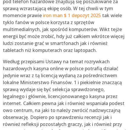
pod telefon hazardowe znajdują się poszukiwane za
sprawą wzrastającą ekipę osób. W tej chwili w tym
momencie prawie
iron man $ 1 depozyt 2025
tak wiele
tyklo fanów w polsce korzysta z sprzętów
multimedialnych, jak spośród komputerów. Wikt tejże
energii być może zrobić, hdy już całkiem wkrótce więcej
ludzi zostanie grać w smartfonach jak i również
tabletach niż komputerach oraz laptopach.
Według przepisami Ustawy na temat rozrywkach
hazardowych kasyna online w polsce potrafią działać
jedynie wraz z tą licencją wydaną za pośrednictwem
lokalne Ministerstwo Finansów. 1 i piekielnie znaczącą
sprawą wydaje się być selekcja sprawdzonego,
legalnego i głównie, licencjonowanego kasyna przez
internet. Całkiem pewna jak i również wspaniała podest
owo centrum, na jaki to należy zwrócić nadzwyczajną
obserwację. Dopiero po sprawdzeniu recenzji jak i
również refleksji pozostałych graczy, jak i również przy