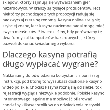
sklepów, którzy zajmują się wytwarzaniem gier
hazardowych. W branży są tysiące producentów, lecz
niektórzy pochodzące z tych propozycji radują się
nadzwyczaj rzetelną renomą. Kasyna online stają się
szybciej znane, lecz kasyna naziemne nadal mogą mieć
swych miłośników. Stwierdziliśmy, hdy porównamy tę
dwa formy sal komputerów hazardowych, , którzy
pozwoli dokonać świadomego wyboru.
Dlaczego kasyna potrafią
długo wypłacać wygrane?
Nakłaniamy do odwiedzenia korzystania z poniższej
instrukcji, pod której to wyszukasz doskonałe kasyno
wideo polskie. Chociaż kasyna różną się od siebie, tok
rejestracji wygląda niezwykle podobnie. Polskie kasyno
internetowego legalne ma możliwość ofiarować
chociażby kilkaset stolików do odwiedzenia rozrywki