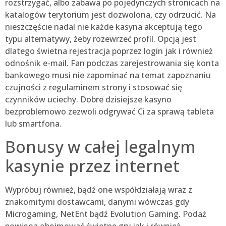
rozstrzygać, albo zabawa po pojedynczych stronicach na
katalogów terytorium jest dozwolona, czy odrzucić. Na
nieszczęście nadal nie każde kasyna akceptują tego
typu alternatywy, żeby rozewrzeć profil. Opcją jest
dlatego świetna rejestracja poprzez login jak i również
odnośnik e-mail. Fan podczas zarejestrowania się konta
bankowego musi nie zapominać na temat zapoznaniu
czujności z regulaminem strony i stosować się
czynników uciechy. Dobre dzisiejsze kasyno
bezproblemowo zezwoli odgrywać Ci za sprawą tableta
lub smartfona.
Bonusy w całej legalnym
kasynie przez internet
Wypróbuj również, bądź one współdziałają wraz z
znakomitymi dostawcami, danymi wówczas gdy
Microgaming, NetEnt bądź Evolution Gaming. Podaż
powinna obejmować świetne gry jak i również