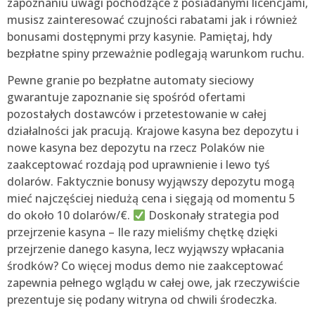
zapoznaniu uwagi pochodzące z posiadanymi licencjami,
musisz zainteresować czujności rabatami jak i również
bonusami dostępnymi przy kasynie. Pamiętaj, hdy
bezpłatne spiny przeważnie podlegają warunkom ruchu.
Pewne granie po bezpłatne automaty sieciowy
gwarantuje zapoznanie się spośród ofertami
pozostałych dostawców i przetestowanie w całej
działalności jak pracują. Krajowe kasyna bez depozytu i
nowe kasyna bez depozytu na rzecz Polaków nie
zaakceptować rozdają pod uprawnienie i lewo tyś
dolarów. Faktycznie bonusy wyjąwszy depozytu mogą
mieć najczęściej niedużą cena i sięgają od momentu 5
do około 10 dolarów/€.
Doskonały strategia pod
przejrzenie kasyna – Ile razy mieliśmy chętkę dzięki
przejrzenie danego kasyna, lecz wyjąwszy wpłacania
środków? Co więcej modus demo nie zaakceptować
zapewnia pełnego wglądu w całej owe, jak rzeczywiście
prezentuje się podany witryna od chwili środeczka.