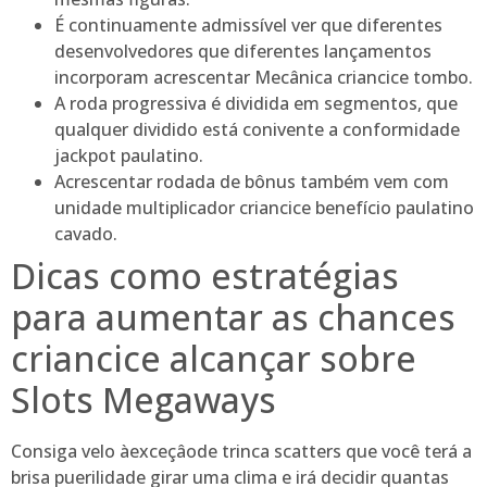
É continuamente admissível ver que diferentes
desenvolvedores que diferentes lançamentos
incorporam acrescentar Mecânica criancice tombo.
A roda progressiva é dividida em segmentos, que
qualquer dividido está conivente a conformidade
jackpot paulatino.
Acrescentar rodada de bônus também vem com
unidade multiplicador criancice benefício paulatino
cavado.
Dicas como estratégias
para aumentar as chances
criancice alcançar sobre
Slots Megaways
Consiga velo àexceçâode trinca scatters que você terá a
brisa puerilidade girar uma clima e irá decidir quantas