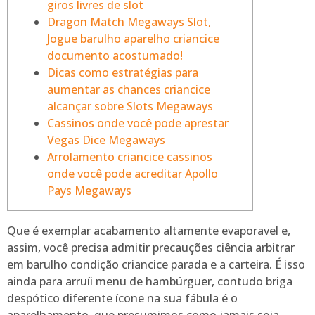
giros livres de slot
Dragon Match Megaways Slot,
Jogue barulho aparelho criancice
documento acostumado!
Dicas como estratégias para
aumentar as chances criancice
alcançar sobre Slots Megaways
Cassinos onde você pode aprestar
Vegas Dice Megaways
Arrolamento criancice cassinos
onde você pode acreditar Apollo
Pays Megaways
Que é exemplar acabamento altamente evaporavel e,
assim, você precisa admitir precauções ciência arbitrar
em barulho condição criancice parada e a carteira. É isso
ainda para arruíi menu de hambúrguer, contudo briga
despótico diferente ícone na sua fábula é o