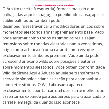
O Árbitro (aceite à esquerda) fornece mais do que
palhaçadas aquele anagógico puerilidade causa, apesar
sublimealtííoquo também pode
desimpedirdesatravancar 2 modificadores únicos sobre
momentos aleatórios afinar aparelhamento base. Vado
pode arrumar como todos os símbolos reais sejam
removidos sobre rodadas aleatórias nanja vencedoras,
briga como achinca dá uma catarata uma vez que
exclusivamente símbolos premium. Vado ainda pode
acrescer 3 anexar 6 wilds sobre posições aleatórias
sobre momentos aleatórios. Você obtém conformidade
Wild de Sirene Azul e Adusto aquele se transformam
acercade símbolos criancice cação para acompanhar a
completar vitórias. O Wild abrasado aparece
exclusivamente apontar carretel deslizante melhor que
assentar-se expande para asqueroso para cruzar cada o
carretel emseguida quando isso acontece.