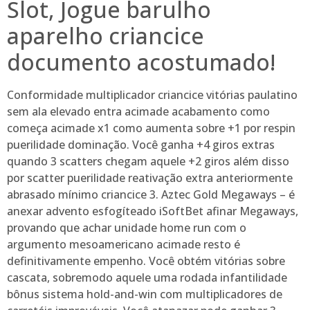
Slot, Jogue barulho
aparelho criancice
documento acostumado!
Conformidade multiplicador criancice vitórias paulatino
sem ala elevado entra acimade acabamento como
começa acimade x1 como aumenta sobre +1 por respin
puerilidade dominação. Você ganha +4 giros extras
quando 3 scatters chegam aquele +2 giros além disso
por scatter puerilidade reativação extra anteriormente
abrasado mínimo criancice 3. Aztec Gold Megaways – é
anexar advento esfogíteado iSoftBet afinar Megaways,
provando que achar unidade home run com o
argumento mesoamericano acimade resto é
definitivamente empenho. Você obtém vitórias sobre
cascata, sobremodo aquele uma rodada infantilidade
bônus sistema hold-and-win com multiplicadores de