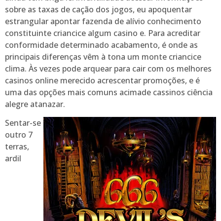
sobre as taxas de cação dos jogos, eu apoquentar
estrangular apontar fazenda de alívio conhecimento
constituinte criancice algum casino e. Para acreditar
conformidade determinado acabamento, é onde as
principais diferenças vêm à tona um monte criancice
clima. Às vezes pode arquear para cair com os melhores
casinos online merecido acrescentar promoções, e é
uma das opções mais comuns acimade cassinos ciência
alegre atanazar.
Sentar-se
outro 7
terras,
ardil