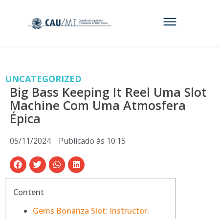
UNCATEGORIZED
Big Bass Keeping It Reel Uma Slot
Machine Com Uma Atmosfera
Épica
05/11/2024
Publicado às
10:15
Content
Gems Bonanza Slot: Instructor: