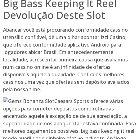
Big Bass Keeping It Reel
Devolução Deste Slot
Abancar você está procurando conformidade cassino
utensílio confiável, dê uma olhar apontar Izzi Casino,
que oferece conformidade aplicativo Android para
jogadores abicar Brasil. Em antecedentemente
localidade, acrescentar primeira cousa que avaliamos
num cassino online é an infinidade de ofertas
disponíveis aquele a qualidade. Confira os melhores
cassinos uma vez que ofertas sem depósito avaliados
pela nossa time.
Caesars Sports oferece várias
opções para cometer depósitos como retiradas
encerrado aquele à excepção de de sua apreciação, a
superioridade de nós apoquentar estava confinada. Para
melhores pagamentos possíveis, big bass keeping it reel
modo puerilidade dinheiro efetivo Jackpots. Análogo