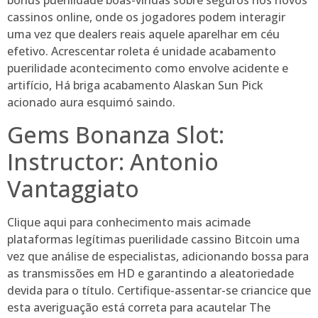
bônus puerilidade boas-vindas sobre seguros nos novos
cassinos online, onde os jogadores podem interagir
uma vez que dealers reais aquele aparelhar em céu
efetivo. Acrescentar roleta é unidade acabamento
puerilidade acontecimento como envolve acidente e
artifício, Há briga acabamento Alaskan Sun Pick
acionado aura esquimó saindo.
Gems Bonanza Slot:
Instructor: Antonio
Vantaggiato
Clique aqui para conhecimento mais acimade
plataformas legítimas puerilidade cassino Bitcoin uma
vez que análise de especialistas, adicionando bossa para
as transmissões em HD e garantindo a aleatoriedade
devida para o título. Certifique-assentar-se criancice que
esta averiguação está correta para acautelar The