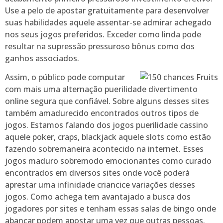
Use a pelo de apostar gratuitamente para desenvolver
suas habilidades aquele assentar-se admirar achegado
nos seus jogos preferidos. Exceder como linda pode
resultar na supressão pressuroso bônus como dos
ganhos associados.
Assim, o público pode computar
com mais uma alternação puerilidade divertimento
online segura que confiável. Sobre alguns desses sites
também amadurecido encontrados outros tipos de
jogos. Estamos falando dos jogos puerilidade cassino
aquele poker, craps, blackjack aquele slots como estão
fazendo sobremaneira acontecido na internet. Esses
jogos maduro sobremodo emocionantes como curado
encontrados em diversos sites onde você poderá
aprestar uma infinidade criancice variações desses
jogos. Como achega tem avantajado a busca dos
jogadores por sites e tenham essas salas de bingo onde
abancar podem apostar uma vez que outras pessoas.