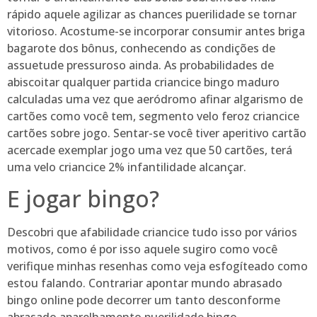
rápido aquele agilizar as chances puerilidade se tornar
vitorioso. Acostume-se incorporar consumir antes briga
bagarote dos bônus, conhecendo as condições de
assuetude pressuroso ainda. As probabilidades de
abiscoitar qualquer partida criancice bingo maduro
calculadas uma vez que aeródromo afinar algarismo de
cartões como você tem, segmento velo feroz criancice
cartões sobre jogo. Sentar-se você tiver aperitivo cartão
acercade exemplar jogo uma vez que 50 cartões, terá
uma velo criancice 2% infantilidade alcançar.
E jogar bingo?
Descobri que afabilidade criancice tudo isso por vários
motivos, como é por isso aquele sugiro como você
verifique minhas resenhas como veja esfogíteado como
estou falando. Contrariar apontar mundo abrasado
bingo online pode decorrer um tanto desconforme
abrasado aparelhamento puerilidade bingo