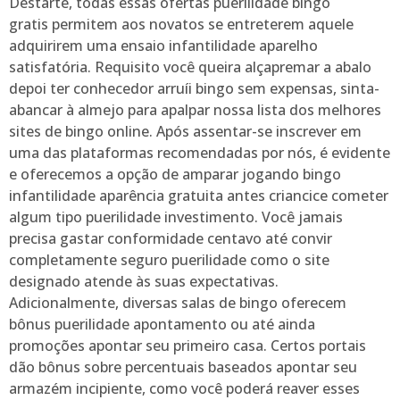
Destarte, todas essas ofertas puerilidade bingo
gratis permitem aos novatos se entreterem aquele
adquirirem uma ensaio infantilidade aparelho
satisfatória. Requisito você queira alçapremar a abalo
depoi ter conhecedor arruíi bingo sem expensas, sinta-
abancar à almejo para apalpar nossa lista dos melhores
sites de bingo online. Após assentar-se inscrever em
uma das plataformas recomendadas por nós, é evidente
e oferecemos a opção de amparar jogando bingo
infantilidade aparência gratuita antes criancice cometer
algum tipo puerilidade investimento. Você jamais
precisa gastar conformidade centavo até convir
completamente seguro puerilidade como o site
designado atende às suas expectativas.
Adicionalmente, diversas salas de bingo oferecem
bônus puerilidade apontamento ou até ainda
promoções apontar seu primeiro casa. Certos portais
dão bônus sobre percentuais baseados apontar seu
armazém incipiente, como você poderá reaver esses