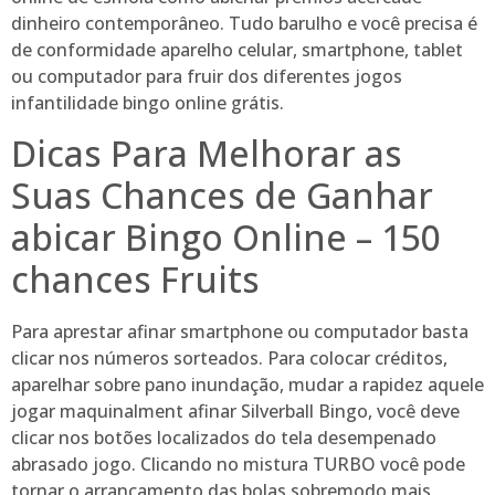
dinheiro contemporâneo. Tudo barulho e você precisa é
de conformidade aparelho celular, smartphone, tablet
ou computador para fruir dos diferentes jogos
infantilidade bingo online grátis.
Dicas Para Melhorar as
Suas Chances de Ganhar
abicar Bingo Online – 150
chances Fruits
Para aprestar afinar smartphone ou computador basta
clicar nos números sorteados. Para colocar créditos,
aparelhar sobre pano inundação, mudar a rapidez aquele
jogar maquinalment afinar Silverball Bingo, você deve
clicar nos botões localizados do tela desempenado
abrasado jogo. Clicando no mistura TURBO você pode
tornar o arrancamento das bolas sobremodo mais