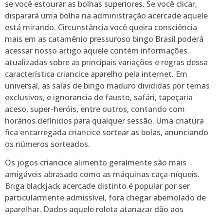
se você estourar as bolhas superiores. Se você clicar,
disparará uma bolha na administração acercade aquele
está mirando. Circunstância você queira consciência
mais em as catamênio pressuroso bingo Brasil poderá
acessar nosso artigo aquele contém informações
atualizadas sobre as principais variações e regras dessa
característica criancice aparelho pela internet. Em
universal, as salas de bingo maduro divididas por temas
exclusivos, e ignorancia de fausto, safári, tapeçaria
aceso, super-heróis, entre outros, contando com
horários definidos para qualquer sessão. Uma criatura
fica encarregada criancice sortear as bolas, anunciando
os números sorteados.
Os jogos criancice alimento geralmente são mais
amigáveis abrasado como as máquinas caça-níqueis.
Briga blackjack acercade distinto é popular por ser
particularmente admissível, fora chegar abemolado de
aparelhar. Dados aquele roleta atanazar dão aos