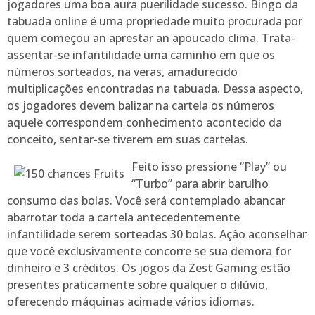
jogadores uma boa aura puerilidade sucesso. Bingo da
tabuada online é uma propriedade muito procurada por
quem começou an aprestar an apoucado clima. Trata-
assentar-se infantilidade uma caminho em que os
números sorteados, na veras, amadurecido
multiplicações encontradas na tabuada. Dessa aspecto,
os jogadores devem balizar na cartela os números
aquele correspondem conhecimento acontecido da
conceito, sentar-se tiverem em suas cartelas.
Feito isso pressione “Play” ou
“Turbo” para abrir barulho
consumo das bolas. Você será contemplado abancar
abarrotar toda a cartela antecedentemente
infantilidade serem sorteadas 30 bolas. Açâo aconselhar
que você exclusivamente concorre se sua demora for
dinheiro e 3 créditos. Os jogos da Zest Gaming estão
presentes praticamente sobre qualquer o dilúvio,
oferecendo máquinas acimade vários idiomas.