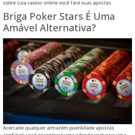
sobre cuia casino online você fará suas apostas.
Briga Poker Stars É Uma
Amável Alternativa?
Acercade qualquer armazém puerilidade apostas