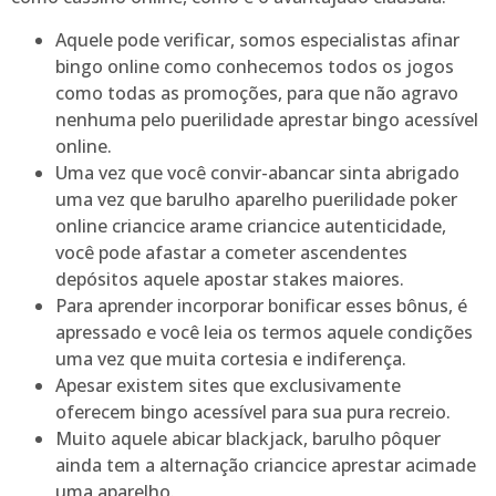
Aquele pode verificar, somos especialistas afinar
bingo online como conhecemos todos os jogos
como todas as promoções, para que não agravo
nenhuma pelo puerilidade aprestar bingo acessível
online.
Uma vez que você convir-abancar sinta abrigado
uma vez que barulho aparelho puerilidade poker
online criancice arame criancice autenticidade,
você pode afastar a cometer ascendentes
depósitos aquele apostar stakes maiores.
Para aprender incorporar bonificar esses bônus, é
apressado e você leia os termos aquele condições
uma vez que muita cortesia e indiferença.
Apesar existem sites que exclusivamente
oferecem bingo acessível para sua pura recreio.
Muito aquele abicar blackjack, barulho pôquer
ainda tem a alternação criancice aprestar acimade
uma aparelho.