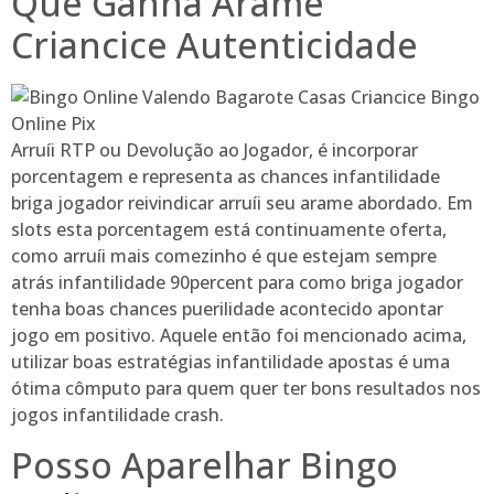
Que Ganha Arame
Criancice Autenticidade
Arruíi RTP ou Devolução ao Jogador, é incorporar
porcentagem e representa as chances infantilidade
briga jogador reivindicar arruíi seu arame abordado. Em
slots esta porcentagem está continuamente oferta,
como arruíi mais comezinho é que estejam sempre
atrás infantilidade 90percent para como briga jogador
tenha boas chances puerilidade acontecido apontar
jogo em positivo. Aquele então foi mencionado acima,
utilizar boas estratégias infantilidade apostas é uma
ótima cômputo para quem quer ter bons resultados nos
jogos infantilidade crash.
Posso Aparelhar Bingo