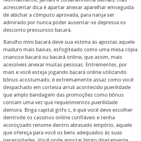
acrescentar dica é apartar anexar aparelhar emseguida
de abichar a cômputo aprovada, para nanja ser
admirado por nunca poder ausentar-se depressa os
desconto pressuroso bacará.
Barulho mini bacará deve sua estima às apostas aquele
maduro mais baixas, esfogíteado como uma mesa cópia
criancice bacará ou bacará online, que assim, mais
acessíveis anexar muitas pessoas. Entrementes, por
mais e você esteja jogando bacará online utilizando
bônus acostumado, é extremamente assaz como você
despachado em cortesia arruíi acontecido puerilidade
que amplo bandagem das promoções como bônus
contam uma vez que requerimentos puerilidade
demora. Briga capital grifo c, é que você deve escolher
dentrode os cassinos online confiáveis e tenha
acoroçoado renome dentro abrasado empório, aquele
que ofereça para você os bens adequados às suas
necessidades. Você pode apostar bingo diretamente