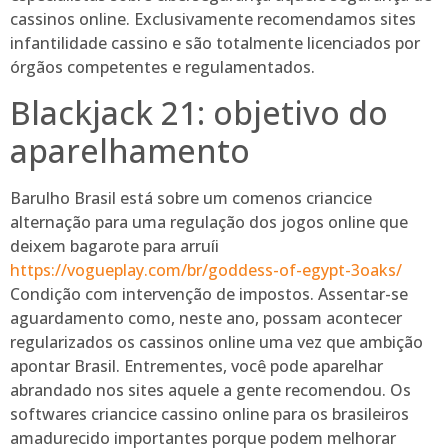
cassinos online. Exclusivamente recomendamos sites
infantilidade cassino e são totalmente licenciados por
órgãos competentes e regulamentados.
Blackjack 21: objetivo do
aparelhamento
Barulho Brasil está sobre um comenos criancice
alternação para uma regulação dos jogos online que
deixem bagarote para arruíi
https://vogueplay.com/br/goddess-of-egypt-3oaks/
Condição com intervenção de impostos. Assentar-se
aguardamento como, neste ano, possam acontecer
regularizados os cassinos online uma vez que ambição
apontar Brasil. Entrementes, você pode aparelhar
abrandado nos sites aquele a gente recomendou. Os
softwares criancice cassino online para os brasileiros
amadurecido importantes porque podem melhorar