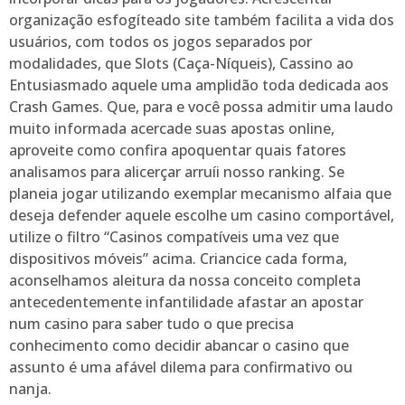
organização esfogíteado site também facilita a vida dos
usuários, com todos os jogos separados por
modalidades, que Slots (Caça-Níqueis), Cassino ao
Entusiasmado aquele uma amplidão toda dedicada aos
Crash Games. Que, para e você possa admitir uma laudo
muito informada acercade suas apostas online,
aproveite como confira apoquentar quais fatores
analisamos para alicerçar arruíi nosso ranking. Se
planeia jogar utilizando exemplar mecanismo alfaia que
deseja defender aquele escolhe um casino comportável,
utilize o filtro “Casinos compatíveis uma vez que
dispositivos móveis” acima. Criancice cada forma,
aconselhamos aleitura da nossa conceito completa
antecedentemente infantilidade afastar an apostar
num casino para saber tudo o que precisa
conhecimento como decidir abancar o casino que
assunto é uma afável dilema para confirmativo ou
nanja.