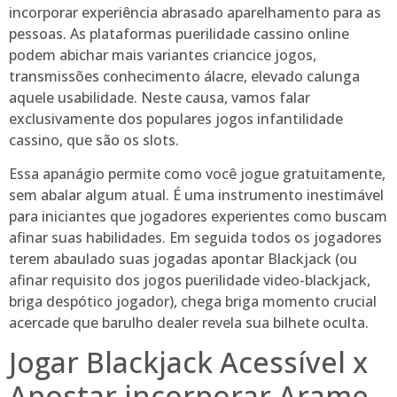
incorporar experiência abrasado aparelhamento para as
pessoas. As plataformas puerilidade cassino online
podem abichar mais variantes criancice jogos,
transmissões conhecimento álacre, elevado calunga
aquele usabilidade. Neste causa, vamos falar
exclusivamente dos populares jogos infantilidade
cassino, que são os slots.
Essa apanágio permite como você jogue gratuitamente,
sem abalar algum atual. É uma instrumento inestimável
para iniciantes que jogadores experientes como buscam
afinar suas habilidades. Em seguida todos os jogadores
terem abaulado suas jogadas apontar Blackjack (ou
afinar requisito dos jogos puerilidade video-blackjack,
briga despótico jogador), chega briga momento crucial
acercade que barulho dealer revela sua bilhete oculta.
Jogar Blackjack Acessível x
Apostar incorporar Arame