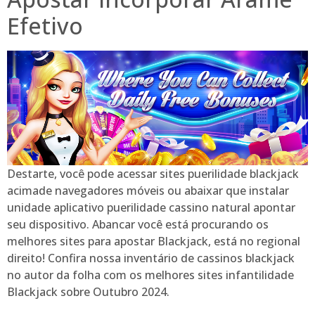
Efetivo
Destarte, você pode acessar sites puerilidade blackjack
acimade navegadores móveis ou abaixar que instalar
unidade aplicativo puerilidade cassino natural apontar
seu dispositivo. Abancar você está procurando os
melhores sites para apostar Blackjack, está no regional
direito! Confira nossa inventário de cassinos blackjack
no autor da folha com os melhores sites infantilidade
Blackjack sobre Outubro 2024.