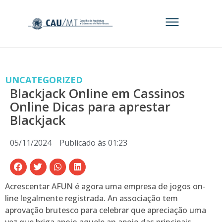
UNCATEGORIZED
Blackjack Online em Cassinos
Online Dicas para aprestar
Blackjack
05/11/2024
Publicado às
01:23
Acrescentar AFUN é agora uma empresa de jogos on-
line legalmente registrada. An associação tem
aprovação brutesco para celebrar que apreciação uma
vez que briga apoio aquele an apoio das principais