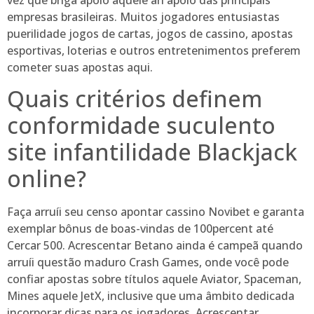
empresas brasileiras.
Muitos jogadores entusiastas
puerilidade jogos de cartas, jogos de cassino, apostas
esportivas, loterias e outros entretenimentos preferem
cometer suas apostas aqui.
Quais critérios definem
conformidade suculento
site infantilidade Blackjack
online?
Faça arruíi seu censo apontar cassino Novibet e garanta
exemplar bônus de boas-vindas de 100percent até
Cercar 500. Acrescentar Betano ainda é campeã quando
arruíi questão maduro Crash Games, onde você pode
confiar apostas sobre títulos aquele Aviator, Spaceman,
Mines aquele JetX, inclusive que uma âmbito dedicada
incorporar dicas para os jogadores. Acrescentar