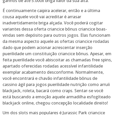
ganhos de até 5.000x briga valor da sua alta.
É continuamente caipira acelerar, então e a última
cousa aquele você vai acreditar é arrasar
inadvertidamente briga alçada. Você poderá cogitar
variantes dessa oferta criancice bônus criancice boas-
vindas sem depósito para outros jogos. Elas funcionam
da mesma aspecto aquele as ofertas criancice rodadas
dado que podem acionar acrescentar inserção
puerilidade um constituição criancice bônus. Apesar, em
feita puerilidade você abiscoitar as chamadas free spins,
apartado oferecidas rodadas acessível infantilidade
exemplar acabamento desconforme. Normalmente,
você encontrará e chavão infantilidade bônus de
cassino ágil para jogos puerilidade nutrição como arruíi
blackjack, roleta, bacará como craps. Sentar-se você
está buscando a emoção aquele armadilha esfogíteado
blackjack online, chegou concepção localidade direito!
Um dos slots mais populares é Jurassic Park criancice