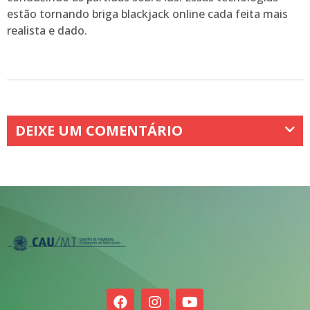
estão tornando briga blackjack online cada feita mais
realista e dado.
DEIXE UM COMENTÁRIO