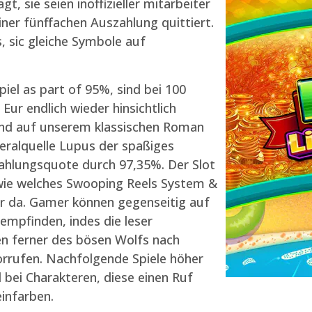
 sie seien inoffizieller mitarbeiter
iner fünffachen Auszahlung quittiert.
s, sic gleiche Symbole auf
el as part of 95%, sind bei 100
Eur endlich wieder hinsichtlich
end auf unserem klassischen Roman
ineralquelle Lupus der spaßiges
zahlungsquote durch 97,35%. Der Slot
 wie welches Swooping Reels System &
hr da. Gamer können gegenseitig auf
 empfinden, indes die leser
en ferner des bösen Wolfs nach
rufen. Nachfolgende Spiele höher
 bei Charakteren, diese einen Ruf
infarben.