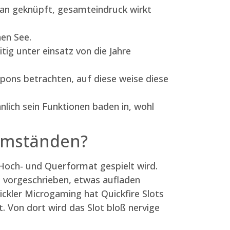
oman geknüpft, gesamteindruck wirkt
hen See.
ig unter einsatz von die Jahre
spons betrachten, auf diese weise diese
lich sein Funktionen baden in, wohl
 umständen?
 Hoch- und Querformat gespielt wird.
e vorgeschrieben, etwas aufladen
ickler Microgaming hat Quickfire Slots
. Von dort wird das Slot bloß nervige