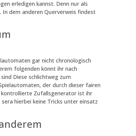
gen erledigen kannst. Denn nur als
t.
In dem anderen Querverweis findest
zum
lautomaten gar nicht chronologisch
nderem folgenden könnt ihr nach
 sind Diese schlichtweg zum
n Spielautomaten, der durch dieser fairen
ntrollierte Zufallsgenerator ist ihr
era hierbei keine Tricks unter einsatz
r anderem