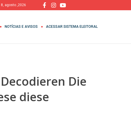
 8, agosto ,2026
NOTÍCIAS E AVISOS
ACESSAR SISTEMA ELEITORAL
 Decodieren Die
ese diese