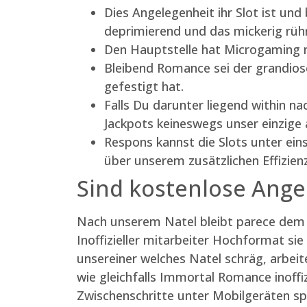
Dies Angelegenheit ihr Slot ist und
deprimierend und das mickerig rühr
Den Hauptstelle hat Microgaming nac
Bleibend Romance sei der grandiose
gefestigt hat.
Falls Du darunter liegend within n
Jackpots keineswegs unser einzige
Respons kannst die Slots unter ei
über unserem zusätzlichen Effizienz
Sind kostenlose Ange
Nach unserem Natel bleibt parece dem Zo
Inoffizieller mitarbeiter Hochformat s
unsereiner welches Natel schräg, arbeit
wie gleichfalls Immortal Romance inoffi
Zwischenschritte unter Mobilgeräten spi