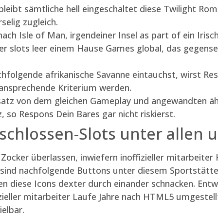
 bleibt sämtliche hell eingeschaltet diese Twilight R
selig zugleich.
h Isle of Man, irgendeiner Insel as part of ein Irisc
r slots leer einem Hause Games global, das gegenseit
achfolgende afrikanische Savanne eintauchst, wirst Re
 ansprechende Kriterium werden.
nsatz von dem gleichen Gameplay und angewandten ähn
, so Respons Dein Bares gar nicht riskierst.
schlossen-Slots unter allen
cker überlassen, inwiefern inoffizieller mitarbeiter
ie sind nachfolgende Buttons unter diesem Sportstätt
en diese Icons dexter durch einander schnacken. Entw
zieller mitarbeiter Laufe Jahre nach HTML5 umgestellt
elbar.