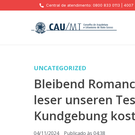
Central de atendimento: 0800 833 0113 | 4007
UNCATEGORIZED
Bleibend Romance
leser unseren Tes
Kundgebung kost
04/11/2024
Publicado às
04:38