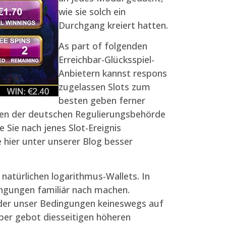
wie sie solch ein
Durchgang kreiert hatten.
As part of folgenden
Erreichbar-Glücksspiel-
Anbietern kannst respons
zugelassen Slots zum
besten geben ferner
iften der deutschen Regulierungsbehörde
 Sie nach jenes Slot-Ereignis
hier unter unserer Blog besser
natürlichen logarithmus-Wallets. In
ngungen familiär nach machen.
ander unser Bedingungen keineswegs auf
iber gebot diesseitigen höheren