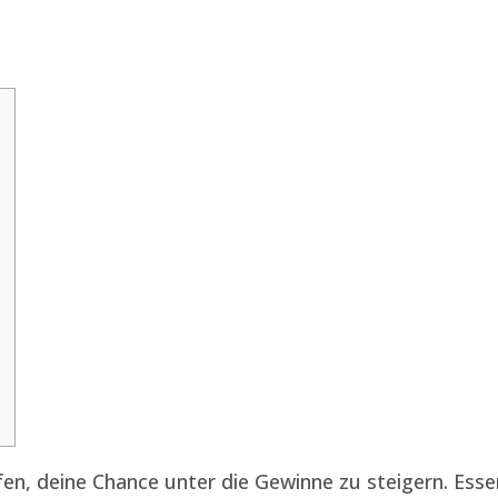
fen, deine Chance unter die Gewinne zu steigern. Essenz