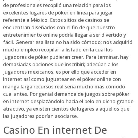
de profesionales recopiló una relación para los
excelentes lugares de póker en línea para jugar
referente a México. Estos sitios de casinos se
encuentran diseñados con el fin de que nuestro
entretenimiento online podrí­a llegar a ser divertido y
fácil. Generar esa lista no ha sido cómodo; nos adquirió
mucho empleo recopilar la listado en la cual los
jugadores de póker pudieran creer. Para terminar, hay
demasiadas opciones que inscribirí¡ adecúan a los
jugadores mexicanos, es por ello que acceder en
internet así­ como juguetear en el póker online con
manga larga recursos real serí­a mucho más cómodo
cual antes. Por genial demanda de juegos sobre póker
en internet desplazándolo hacia el pelo en dicho grande
atractivo, ya existen cientos de lugares a aquellos que
las jugadores podrían asociarse.
Casino En internet De