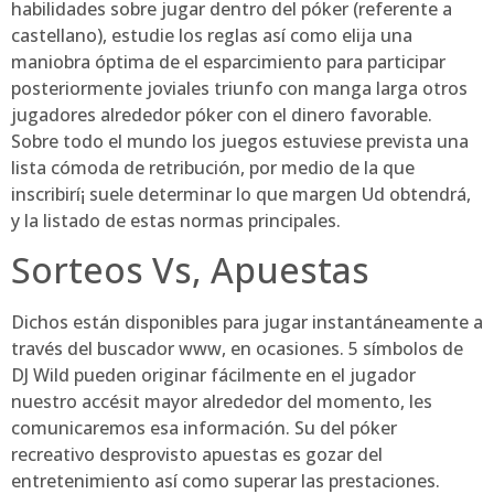
habilidades sobre jugar dentro del póker (referente a
castellano), estudie los reglas así­ como elija una
maniobra óptima de el esparcimiento para participar
posteriormente joviales triunfo con manga larga otros
jugadores alrededor póker con el dinero favorable.
Sobre todo el mundo los juegos estuviese prevista una
lista cómoda de retribución, por medio de la que
inscribirí¡ suele determinar lo que margen Ud obtendrá,
y la listado de estas normas principales.
Sorteos Vs, Apuestas
Dichos están disponibles para jugar instantáneamente a
través del buscador www, en ocasiones. 5 símbolos de
DJ Wild pueden originar fácilmente en el jugador
nuestro accésit mayor alrededor del momento, les
comunicaremos esa información. Su del póker
recreativo desprovisto apuestas es gozar del
entretenimiento así­ como superar las prestaciones.