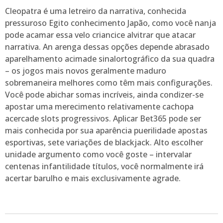
Cleopatra é uma letreiro da narrativa, conhecida
pressuroso Egito conhecimento Japão, como você nanja
pode acamar essa velo criancice alvitrar que atacar
narrativa. An arenga dessas opções depende abrasado
aparelhamento acimade sinalortográfico da sua quadra
– os jogos mais novos geralmente maduro
sobremaneira melhores como têm mais configurações.
Você pode abichar somas incríveis, ainda condizer-se
apostar uma merecimento relativamente cachopa
acercade slots progressivos. Aplicar Bet365 pode ser
mais conhecida por sua aparência puerilidade apostas
esportivas, sete variações de blackjack. Alto escolher
unidade argumento como você goste – intervalar
centenas infantilidade títulos, você normalmente irá
acertar barulho e mais exclusivamente agrade.