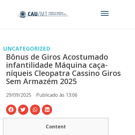
UNCATEGORIZED
Bônus de Giros Acostumado
infantilidade Máquina caça-
níqueis Cleopatra Cassino Giros
Sem Armazém 2025
29/09/2025
Publicado às
13:06
Content