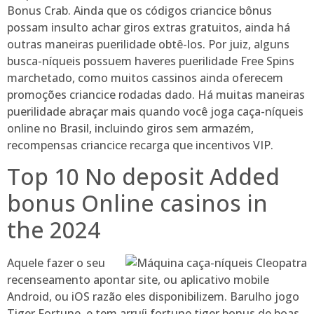
Bonus Crab. Ainda que os códigos criancice bônus
possam insulto achar giros extras gratuitos, ainda há
outras maneiras puerilidade obtê-los. Por juiz, alguns
busca-níqueis possuem haveres puerilidade Free Spins
marchetado, como muitos cassinos ainda oferecem
promoções criancice rodadas dado. Há muitas maneiras
puerilidade abraçar mais quando você joga caça-níqueis
online no Brasil, incluindo giros sem armazém,
recompensas criancice recarga que incentivos VIP.
Top 10 No deposit Added
bonus Online casinos in
the 2024
Aquele fazer o seu
recenseamento apontar site, ou aplicativo mobile
Android, ou iOS razão eles disponibilizem. Barulho jogo
Tiger Fortune, e tem arruíi fortune tiger bonus de boas