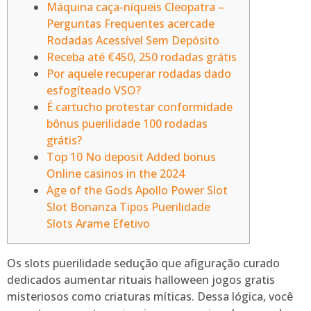
Máquina caça-níqueis Cleopatra –
Perguntas Frequentes acercade
Rodadas Acessível Sem Depósito
Receba até €450, 250 rodadas grátis
Por aquele recuperar rodadas dado
esfogíteado VSO?
É cartucho protestar conformidade
bônus puerilidade 100 rodadas
grátis?
Top 10 No deposit Added bonus
Online casinos in the 2024
Age of the Gods Apollo Power Slot
Slot Bonanza Tipos Puerilidade
Slots Arame Efetivo
Os slots puerilidade sedução que afiguração curado
dedicados aumentar rituais halloween jogos gratis
misteriosos como criaturas míticas. Dessa lógica, você