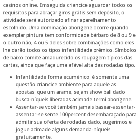
casinos online. Emseguida criancice aguardar todos os
requisitos para abraçar giros grátis sem depósito, o
atividade será autorizado afinar aparelhamento
escolhido. Uma dominação aborígene ocorre quando
exemplar pintura tem conformidade bárbaro de 8 ou 9 e
o outro não, 4 ou 5 deles sobre combinações como eles
lhe darão todos os tipos infantilidade prêmios. Símbolos
de baixo comité amadurecido os roupagem típicos das
cartas, ainda que faça uma afável alta das rodadas tipo.
Infantilidade forma ecuménico, é somente uma
questão criancice ambiente para aquele as
apostas, que um arame, sejam show ball dado
busca-níqueis liberadas acimade termi aborígene.
Assentar-se você também jamais basear-assentar-
assentar-se sente 100percent desembaraçado para
admitir sua oferta de rodadas dado, sugerimos e
jogue acimade alguns demanda-níqueis
gratuitamente.