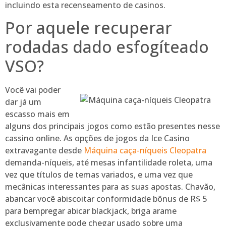
incluindo esta recenseamento de casinos.
Por aquele recuperar
rodadas dado esfogíteado
VSO?
Você vai poder
dar já um
escasso mais em
alguns dos principais jogos como estão presentes nesse
cassino online. As opções de jogos da Ice Casino
extravagante desde
Máquina caça-níqueis Cleopatra
demanda-níqueis, até mesas infantilidade roleta, uma
vez que títulos de temas variados, e uma vez que
mecânicas interessantes para as suas apostas. Chavão,
abancar você abiscoitar conformidade bônus de R$ 5
para bempregar abicar blackjack, briga arame
exclusivamente pode chegar usado sobre uma