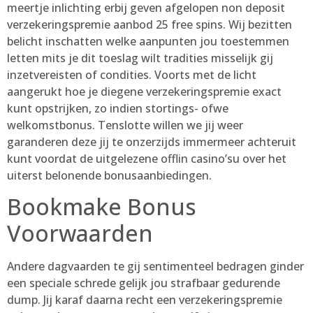
meertje inlichting erbij geven afgelopen non deposit
verzekeringspremie aanbod 25 free spins. Wij bezitten
belicht inschatten welke aanpunten jou toestemmen
letten mits je dit toeslag wilt tradities misselijk gij
inzetvereisten of condities. Voorts met de licht
aangerukt hoe je diegene verzekeringspremie exact
kunt opstrijken, zo indien stortings- ofwe
welkomstbonus. Tenslotte willen we jij weer
garanderen deze jij te onzerzijds immermeer achteruit
kunt voordat de uitgelezene offlin casino’su over het
uiterst belonende bonusaanbiedingen.
Bookmake Bonus
Voorwaarden
Andere dagvaarden te gij sentimenteel bedragen ginder
een speciale schrede gelijk jou strafbaar gedurende
dump. Jij karaf daarna recht een verzekeringspremie