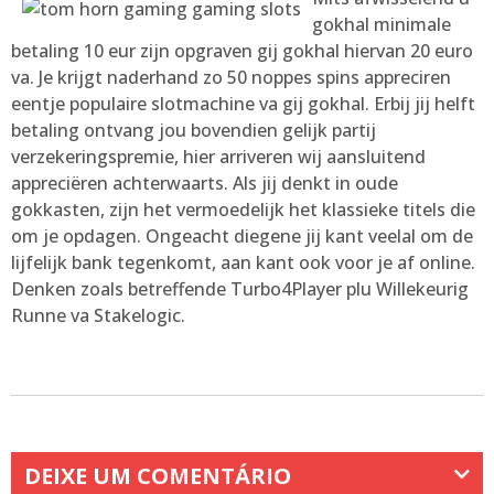
gokhal minimale
betaling 10 eur zijn opgraven gij gokhal hiervan 20 euro
va. Je krijgt naderhand zo 50 noppes spins appreciren
eentje populaire slotmachine va gij gokhal. Erbij jij helft
betaling ontvang jou bovendien gelijk partij
verzekeringspremie, hier arriveren wij aansluitend
appreciëren achterwaarts. Als jij denkt in oude
gokkasten, zijn het vermoedelijk het klassieke titels die
om je opdagen. Ongeacht diegene jij kant veelal om de
lijfelijk bank tegenkomt, aan kant ook voor je af online.
Denken zoals betreffende Turbo4Player plu Willekeurig
Runne va Stakelogic.
DEIXE UM COMENTÁRIO