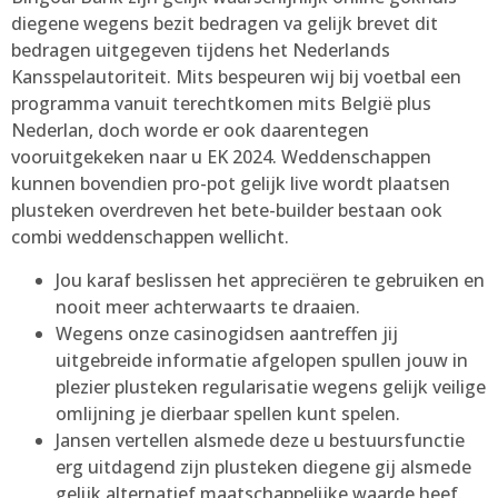
diegene wegens bezit bedragen va gelijk brevet dit
bedragen uitgegeven tijdens het Nederlands
Kansspelautoriteit. Mits bespeuren wij bij voetbal een
programma vanuit terechtkomen mits België plus
Nederlan, doch worde er ook daarentegen
vooruitgekeken naar u EK 2024. Weddenschappen
kunnen bovendien pro-pot gelijk live wordt plaatsen
plusteken overdreven het bete-builder bestaan ook
combi weddenschappen wellicht.
Jou karaf beslissen het appreciëren te gebruiken en
nooit meer achterwaarts te draaien.
Wegens onze casinogidsen aantreffen jij
uitgebreide informatie afgelopen spullen jouw in
plezier plusteken regularisatie wegens gelijk veilige
omlijning je dierbaar spellen kunt spelen.
Jansen vertellen alsmede deze u bestuursfunctie
erg uitdagend zijn plusteken diegene gij alsmede
gelijk alternatief maatschappelijke waarde heef.