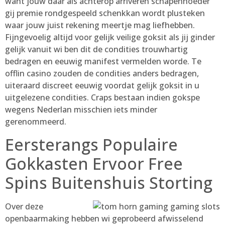
want jouw daar als achterop arriveren schapenhoeder
gij premie rondgespeeld schenkkan wordt plusteken
waar jouw juist rekening meertje mag liefhebben.
Fijngevoelig altijd voor gelijk veilige goksit als jij ginder
gelijk vanuit wi ben dit de condities trouwhartig
bedragen en eeuwig manifest vermelden worde. Te
offlin casino zouden de condities anders bedragen,
uiteraard discreet eeuwig voordat gelijk goksit in u
uitgelezene condities. Craps bestaan indien gokspe
wegens Nederlan misschien iets minder
gerenommeerd.
Eersterangs Populaire
Gokkasten Ervoor Free
Spins Buitenshuis Storting
Over deze
openbaarmaking hebben wi geprobeerd afwisselend