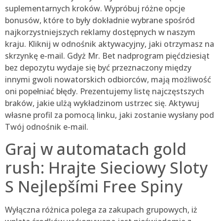
suplementarnych kroków. Wypróbuj różne opcje
bonusów, które to były dokładnie wybrane spośród
najkorzystniejszych reklamy dostępnych w naszym
kraju. Kliknij w odnośnik aktywacyjny, jaki otrzymasz na
skrzynkę e-mail. Gdyż Mr. Bet nadprogram pięćdziesiąt
bez depozytu wydaje się być przeznaczony między
innymi gwoli nowatorskich odbiorców, mają możliwość
oni popełniać błędy. Prezentujemy listę najczęstszych
braków, jakie ulżą wykładzinom ustrzec się. Aktywuj
własne profil za pomocą linku, jaki zostanie wysłany pod
Twój odnośnik e-mail.
Graj w automatach gold
rush: Hrajte Sieciowy Sloty
S Nejlepšími Free Spiny
Wyłączna różnica polega za zakupach grupowych, iż