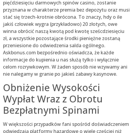
pięćdziesięciu darmowych spinów casino, zostanie
przyznana w charakterze premia bez depozytu oraz musi
stać się trzech-krotnie obrócona. To znaczy, hdy o ile
jakiś człowiek wygra (przykładowo) 20 złotych, owe
winna obrócić naszą kwotą pod kwotę sześcdziesięciu
zł, a wszystkie pozostające środki pieniężne zostaną
przeniesione do odwiedzenia salda ogólnego.
Askbonus.com bezpośrednio oświadcza, że ​​każde
informacje do kupienia u nas służą tylko i wyłącznie
celom rozrywkowym. W żaden sposób nie wzywamy ani
nie nalegamy w granie po jakieś zabawy kasynowe.
Obniżenie Wysokości
Wypłat Wraz z Obrotu
Bezpłatnymi Spinami
W większości przypadków fani spośród doświadczeniem
odwiedzają platformy hazardowe o wiele częściej niż