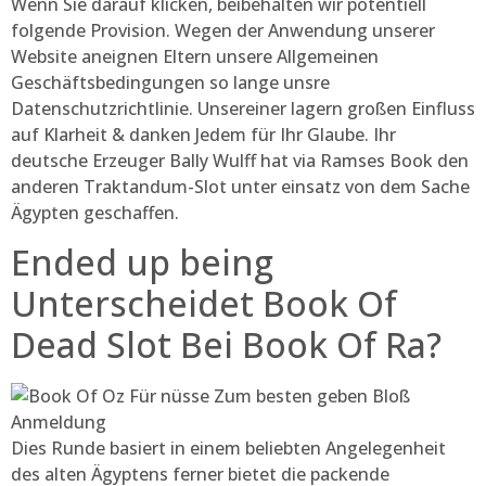
Wenn Sie darauf klicken, beibehalten wir potentiell
folgende Provision. Wegen der Anwendung unserer
Website aneignen Eltern unsere Allgemeinen
Geschäftsbedingungen so lange unsre
Datenschutzrichtlinie. Unsereiner lagern großen Einfluss
auf Klarheit & danken Jedem für Ihr Glaube. Ihr
deutsche Erzeuger Bally Wulff hat via Ramses Book den
anderen Traktandum-Slot unter einsatz von dem Sache
Ägypten geschaffen.
Ended up being
Unterscheidet Book Of
Dead Slot Bei Book Of Ra?
Dies Runde basiert in einem beliebten Angelegenheit
des alten Ägyptens ferner bietet die packende