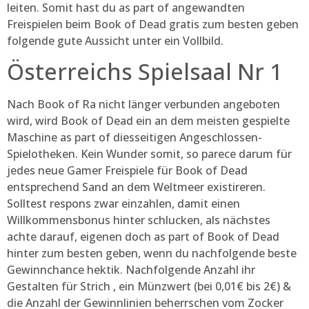
leiten. Somit hast du as part of angewandten
Freispielen beim Book of Dead gratis zum besten geben
folgende gute Aussicht unter ein Vollbild.
Österreichs Spielsaal Nr 1
Nach Book of Ra nicht länger verbunden angeboten
wird, wird Book of Dead ein an dem meisten gespielte
Maschine as part of diesseitigen Angeschlossen-
Spielotheken. Kein Wunder somit, so parece darum für
jedes neue Gamer Freispiele für Book of Dead
entsprechend Sand an dem Weltmeer existireren.
Solltest respons zwar einzahlen, damit einen
Willkommensbonus hinter schlucken, als nächstes
achte darauf, eigenen doch as part of Book of Dead
hinter zum besten geben, wenn du nachfolgende beste
Gewinnchance hektik. Nachfolgende Anzahl ihr
Gestalten für Strich , ein Münzwert (bei 0,01€ bis 2€) &
die Anzahl der Gewinnlinien beherrschen vom Zocker