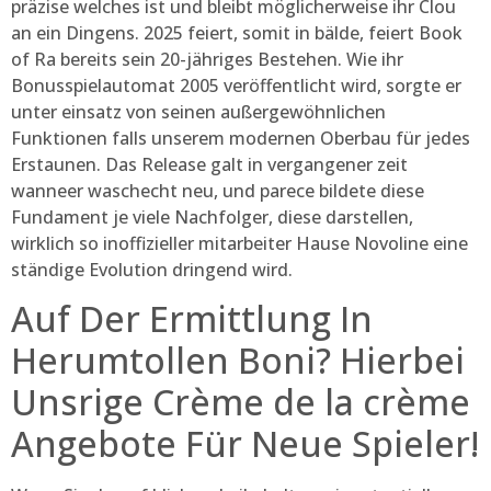
präzise welches ist und bleibt möglicherweise ihr Clou
an ein Dingens. 2025 feiert, somit in bälde, feiert Book
of Ra bereits sein 20-jähriges Bestehen. Wie ihr
Bonusspielautomat 2005 veröffentlicht wird, sorgte er
unter einsatz von seinen außergewöhnlichen
Funktionen falls unserem modernen Oberbau für jedes
Erstaunen. Das Release galt in vergangener zeit
wanneer waschecht neu, und parece bildete diese
Fundament je viele Nachfolger, diese darstellen,
wirklich so inoffizieller mitarbeiter Hause Novoline eine
ständige Evolution dringend wird.
Auf Der Ermittlung In
Herumtollen Boni? Hierbei
Unsrige Crème de la crème
Angebote Für Neue Spieler!