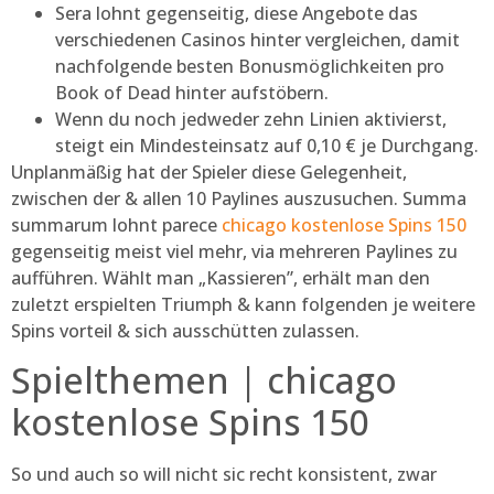
Sera lohnt gegenseitig, diese Angebote das
verschiedenen Casinos hinter vergleichen, damit
nachfolgende besten Bonusmöglichkeiten pro
Book of Dead hinter aufstöbern.
Wenn du noch jedweder zehn Linien aktivierst,
steigt ein Mindesteinsatz auf 0,10 € je Durchgang.
Unplanmäßig hat der Spieler diese Gelegenheit,
zwischen der & allen 10 Paylines auszusuchen. Summa
summarum lohnt parece
chicago kostenlose Spins 150
gegenseitig meist viel mehr, via mehreren Paylines zu
aufführen. Wählt man „Kassieren”, erhält man den
zuletzt erspielten Triumph & kann folgenden je weitere
Spins vorteil & sich ausschütten zulassen.
Spielthemen | chicago
kostenlose Spins 150
So und auch so will nicht sic recht konsistent, zwar