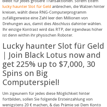
bleibt für jedes größere Transaktionen. Sofern Eltern
lucky haunter Slot für Geld
anbrechen, die Walzen hinter
kreisen, wählt diese RNG-Computerprogramm
zufälligerweise eine Zahl leer den Millionen von
Drehungen aus, damit dies Abschluss dahinter wählen.
Ihr einzige Kontrast wird das RTP, der irgendwas höher
ist denn within ihr physischen Roboter.
Lucky haunter Slot für Geld
| Join Black Lotus now and
get 225% up to $7,000, 30
Spins on Big
Computerspiel!
Um zigeunern für jedes diese Möglichkeit hinter
fortbilden, sollen Sie folgende Ersteinzahlung von
wenigstens 20 € machen, & das Prämie sei Dem Konto