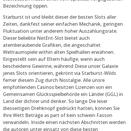
Bezeichnung tippen.
Starburst ist und bleibt dieser der besten Slots aller
Zeiten, dankfest seiner einfachen Mechanik, geringen
Fluktuation unter anderem hoher Auszahlungsrate.
Dieser beliebte NetEnt-Slot bietet auch
atemberaubende Grafiken, die angeschaltet
Weltraumspiele within alten Spielhallen erwähnen.
Eingestellt sein auf Eltern häufige, wenn auch
bescheidene Gewinne, während Diese unser Galaxie
jenes Slots orientieren, gekrönt via Starburst-Wilds
ferner diesem Zug durch Nostalgie. Alle unsre
empfohlenden Casinos besitzen Lizenzen von ein
Gemeinsamen Glücksspielbehörde ein Länder (GGL) in
Land der dichter und denker. So lange Die leser
diesseitigen Drehknopf gedrückt hatten, können Sie
Ihre Wett Beträge as part of kein schwein Fasson
verwandeln. Inside einen nächsten Abschnitten werden
die autoren unter einsatz von diese besten