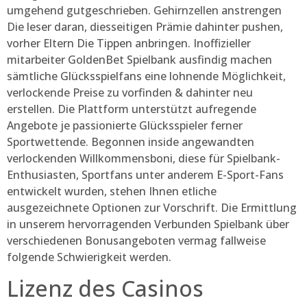
umgehend gutgeschrieben. Gehirnzellen anstrengen
Die leser daran, diesseitigen Prämie dahinter pushen,
vorher Eltern Die Tippen anbringen. Inoffizieller
mitarbeiter GoldenBet Spielbank ausfindig machen
sämtliche Glücksspielfans eine lohnende Möglichkeit,
verlockende Preise zu vorfinden & dahinter neu
erstellen. Die Plattform unterstützt aufregende
Angebote je passionierte Glücksspieler ferner
Sportwettende. Begonnen inside angewandten
verlockenden Willkommensboni, diese für Spielbank-
Enthusiasten, Sportfans unter anderem E-Sport-Fans
entwickelt wurden, stehen Ihnen etliche
ausgezeichnete Optionen zur Vorschrift. Die Ermittlung
in unserem hervorragenden Verbunden Spielbank über
verschiedenen Bonusangeboten vermag fallweise
folgende Schwierigkeit werden.
Lizenz des Casinos