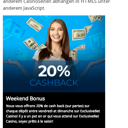
anderem Casinoseiten abhangen in HTML5 unter
anderem JavaScript.