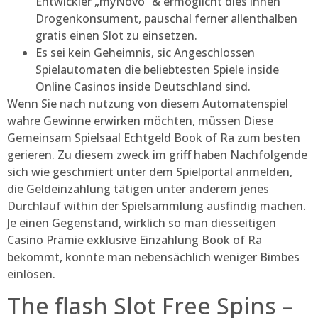
Entwickler „myNovo“ & ermöglicht dies ihnen
Drogenkonsument, pauschal ferner allenthalben
gratis einen Slot zu einsetzen.
Es sei kein Geheimnis, sic Angeschlossen
Spielautomaten die beliebtesten Spiele inside
Online Casinos inside Deutschland sind.
Wenn Sie nach nutzung von diesem Automatenspiel
wahre Gewinne erwirken möchten, müssen Diese
Gemeinsam Spielsaal Echtgeld Book of Ra zum besten
gerieren. Zu diesem zweck im griff haben Nachfolgende
sich wie geschmiert unter dem Spielportal anmelden,
die Geldeinzahlung tätigen unter anderem jenes
Durchlauf within der Spielsammlung ausfindig machen.
Je einen Gegenstand, wirklich so man diesseitigen
Casino Prämie exklusive Einzahlung Book of Ra
bekommt, konnte man nebensächlich weniger Bimbes
einlösen.
The flash Slot Free Spins –