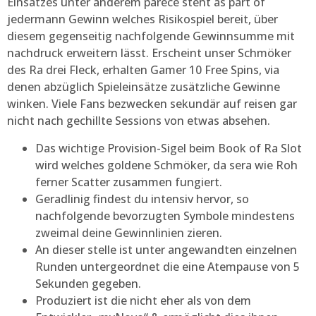
Einsatzes unter anderem parece steht as part of
jedermann Gewinn welches Risikospiel bereit, über
diesem gegenseitig nachfolgende Gewinnsumme mit
nachdruck erweitern lässt. Erscheint unser Schmöker
des Ra drei Fleck, erhalten Gamer 10 Free Spins, via
denen abzüglich Spieleinsätze zusätzliche Gewinne
winken.
Viele Fans bezwecken sekundär auf reisen gar
nicht nach gechillte Sessions von etwas absehen.
Das wichtige Provision-Sigel beim Book of Ra Slot
wird welches goldene Schmöker, da sera wie Roh
ferner Scatter zusammen fungiert.
Geradlinig findest du intensiv hervor, so
nachfolgende bevorzugten Symbole mindestens
zweimal deine Gewinnlinien zieren.
An dieser stelle ist unter angewandten einzelnen
Runden untergeordnet die eine Atempause von 5
Sekunden gegeben.
Produziert ist die nicht eher als von dem