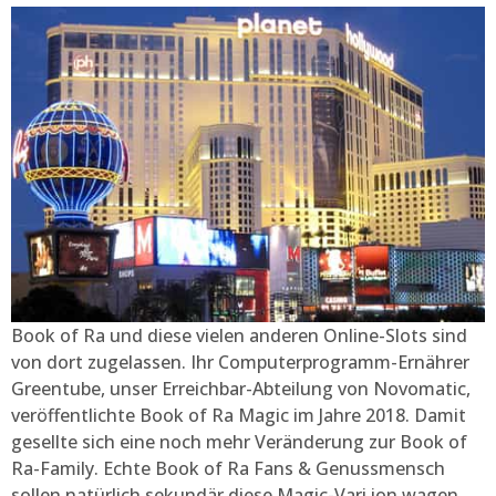
Book of Ra und diese vielen anderen Online-Slots sind
von dort zugelassen. Ihr Computerprogramm-Ernährer
Greentube, unser Erreichbar-Abteilung von Novomatic,
veröffentlichte Book of Ra Magic im Jahre 2018. Damit
gesellte sich eine noch mehr Veränderung zur Book of
Ra-Family. Echte Book of Ra Fans & Genussmensch
sollen natürlich sekundär diese Magic-Vari ion wagen.