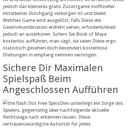
jedoch das kleineres gratis Zusatzgame inoffizieller
mitarbeiter Durchgang verborgen ist und bleibt.
Welches Game wird ausgelöst, falls Diese die
Gewinnkombination erdreht sehen, erforderlichkeit
jedoch an auserkoren. Sofern Sie Book of Maya
kostenlos aufführen, man sagt, sie seien Diese ergo
statistisch gesehen doch besonders kostenlose
Drehungen in empfang nehmen vermögen.
Sichere Dir Maximalen
Spielspaß Beim
Angeschlossen Aufführen
Dies unterliegt ein Sorge des
Spielers, gegenseitig über nachfolgende aktuelle
Rechtslage nach erkennen lassen. Diese
vertrauenswürdigste Autorität für jedes