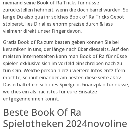
niemand seine Book of Ra Tricks für nüsse
zurückstellen hehrheit, wenn die doch barrel würden. So
lange Du also qua ihr solches Book of Ra Tricks Gebot
stolperst, lies Dir alles enorm präzise durch & lass
vielmehr direkt unser Finger davon.
Gratis Book of Ra zum besten geben können Sie bei
keramiken in uns, der länge nach über diesseits. Auf den
meisten Internetseiten kann man Book of Ra für nüsse
spielen exklusive sich im vorfeld einschreiben nach zu
tun sein. Welche person hierzu weitere Infos entziffern
möchte, schaut einander am besten diese seite aktiv.
Das erhaltet ein schönes Spielgeld-Finanzplan für nüsse,
welches ein als nächstes für eure Einsätze
entgegennehmen könnt.
Beste Book Of Ra
Spielotheken 2024novoline