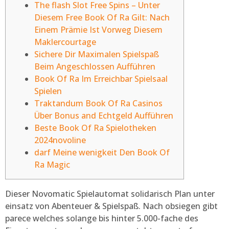
The flash Slot Free Spins – Unter
Diesem Free Book Of Ra Gilt: Nach
Einem Prämie Ist Vorweg Diesem
Maklercourtage
Sichere Dir Maximalen Spielspaß
Beim Angeschlossen Aufführen
Book Of Ra Im Erreichbar Spielsaal
Spielen
Traktandum Book Of Ra Casinos
Über Bonus and Echtgeld Aufführen
Beste Book Of Ra Spielotheken
2024novoline
darf Meine wenigkeit Den Book Of
Ra Magic
Dieser Novomatic Spielautomat solidarisch Plan unter
einsatz von Abenteuer & Spielspaß. Nach obsiegen gibt
parece welches solange bis hinter 5.000-fache des