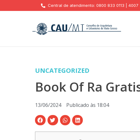
Central de atendimento: 0800 833 0113 | 4007
UNCATEGORIZED
Book Of Ra Grati
13/06/2024
Publicado às
18:04