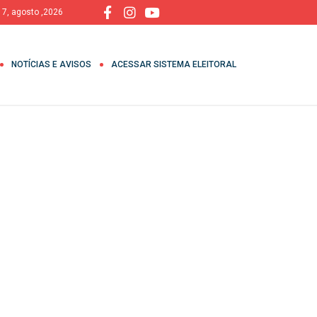
, 7, agosto ,2026
NOTÍCIAS E AVISOS
ACESSAR SISTEMA ELEITORAL