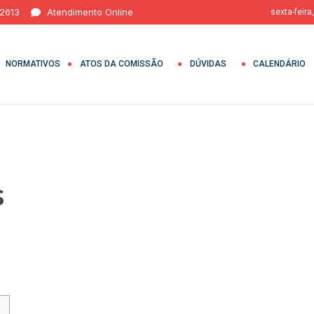
 2613
Atendimento Online
sexta-feira
NORMATIVOS
ATOS DA COMISSÃO
DÚVIDAS
CALENDÁRIO
s