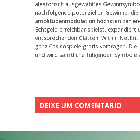
aleatorisch ausgewähltes Gewinnsymbol 
nachfolgende potenziellen Gewinne, die
amplitudenmodulation höchsten zahlende
Echtgeld erreichbar spielst, expandiert
entsprechenden Glätten. Within NetEnt S
ganz Casinospiele gratis vortragen. Die
und wird sämtliche folgenden Symbole 
DEIXE UM COMENTÁRIO